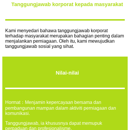
Tanggungjawab korporat kepada masyarakat
Kami menyedari bahawa tanggungjawab korporat
terhadap masyarakat merupakan bahagian penting dalam
menjalankan perniagaan. Oleh itu, kami mewujudkan
tanggungjawab sosial yang sihat.
Nilai-nilai
Hormat：Menjamin kepercayaan bersama dan
pembangunan mampan dalam aktiviti perniagaan dan
komunikasi.
Tanggungjawab, ia khususnya dapat memupuk
perpaduan dan profesionalisme.