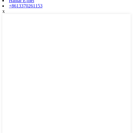
Hantar E-mel
+8613370261153
x