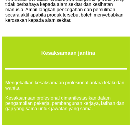
tidak berbahaya kepada alam sekitar dan kesihatan
manusia. Ambil langkah pencegahan dan pemulihan
secara aktif apabila produk tersebut boleh menyebabkan
kerosakan kepada alam sekitar.
Kesaksamaan jantina
Mengekalkan kesaksamaan profesional antara lelaki dan
wanita.
Kesaksamaan profesional dimanifestasikan dalam
pengambilan pekerja, pembangunan kerjaya, latihan dan
gaji yang sama untuk jawatan yang sama.