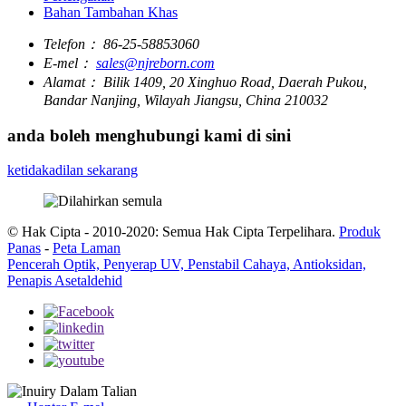
Bahan Tambahan Khas
Telefon：
86-25-58853060
E-mel：
sales@njreborn.com
Alamat：
Bilik 1409, 20 Xinghuo Road, Daerah Pukou,
Bandar Nanjing, Wilayah Jiangsu, China 210032
anda boleh menghubungi kami di sini
ketidakadilan sekarang
© Hak Cipta - 2010-2020: Semua Hak Cipta Terpelihara.
Produk
Panas
-
Peta Laman
Pencerah Optik, Penyerap UV, Penstabil Cahaya, Antioksidan,
Penapis Asetaldehid