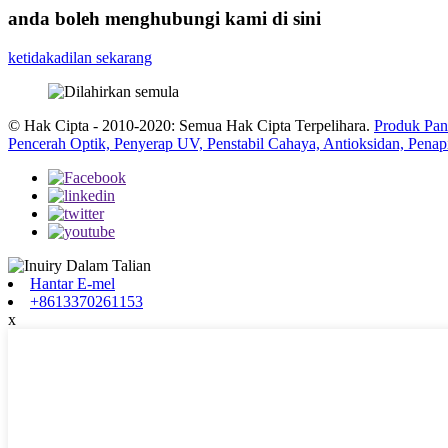
anda boleh menghubungi kami di sini
ketidakadilan sekarang
© Hak Cipta - 2010-2020: Semua Hak Cipta Terpelihara.
Produk Pan
Pencerah Optik, Penyerap UV, Penstabil Cahaya, Antioksidan, Penap
Hantar E-mel
+8613370261153
x