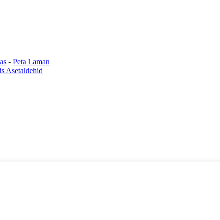
as
-
Peta Laman
is Asetaldehid