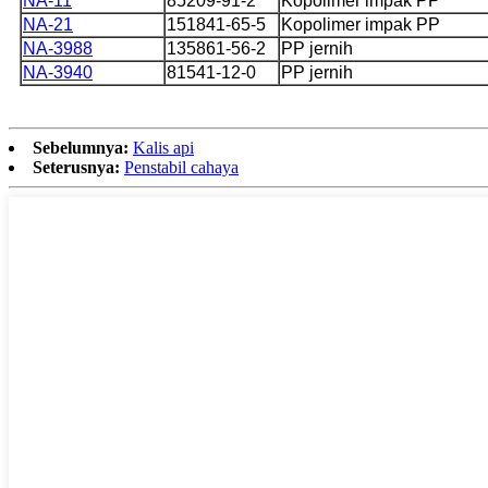
NA-11
85209-91-2
Kopolimer impak PP
NA-21
151841-65-5
Kopolimer impak PP
NA-3988
135861-56-2
PP jernih
NA-3940
81541-12-0
PP jernih
Sebelumnya:
Kalis api
Seterusnya:
Penstabil cahaya