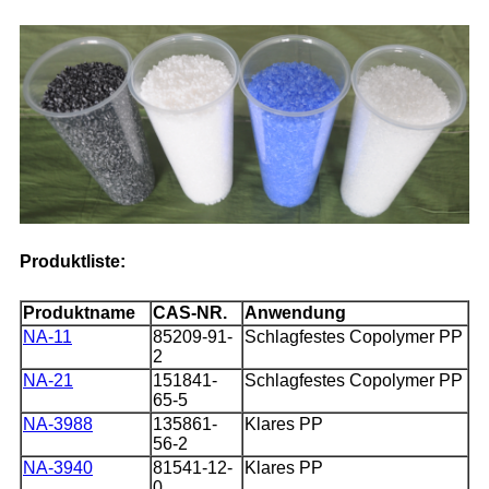
Produktliste:
Produktname
CAS-NR.
Anwendung
NA-11
85209-91-
Schlagfestes Copolymer PP
2
NA-21
151841-
Schlagfestes Copolymer PP
65-5
NA-3988
135861-
Klares PP
56-2
NA-3940
81541-12-
Klares PP
0