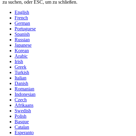
zu suchen, oder ESC, um zu schließen.
English
French
German
Portuguese
Spanish
Russian
Japanese
Korean
Arabic
Irish
Greek
Turkish
Italian
Danish
Romanian
Indonesian
Czech
Afrikaans
Swedish
Polish
Basque
Catalan
Esperanto