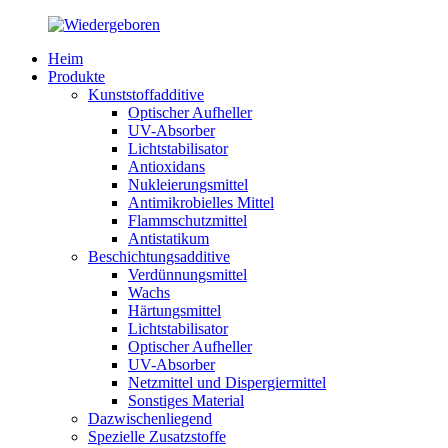
Heim
Produkte
Kunststoffadditive
Optischer Aufheller
UV-Absorber
Lichtstabilisator
Antioxidans
Nukleierungsmittel
Antimikrobielles Mittel
Flammschutzmittel
Antistatikum
Beschichtungsadditive
Verdünnungsmittel
Wachs
Härtungsmittel
Lichtstabilisator
Optischer Aufheller
UV-Absorber
Netzmittel und Dispergiermittel
Sonstiges Material
Dazwischenliegend
Spezielle Zusatzstoffe