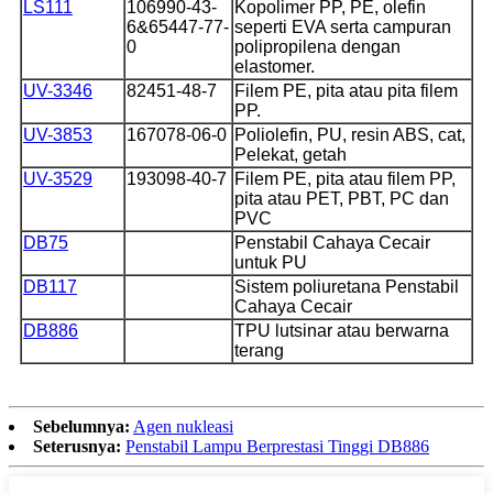
LS111
106990-43-
Kopolimer PP, PE, olefin
6&65447-77-
seperti EVA serta campuran
0
polipropilena dengan
elastomer.
UV-3346
82451-48-7
Filem PE, pita atau pita filem
PP.
UV-3853
167078-06-0
Poliolefin, PU, ​​resin ABS, cat,
Pelekat, getah
UV-3529
193098-40-7
Filem PE, pita atau filem PP,
pita atau PET, PBT, PC dan
PVC
DB75
Penstabil Cahaya Cecair
untuk PU
DB117
Sistem poliuretana Penstabil
Cahaya Cecair
DB886
TPU lutsinar atau berwarna
terang
Sebelumnya:
Agen nukleasi
Seterusnya:
Penstabil Lampu Berprestasi Tinggi DB886