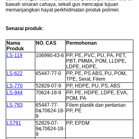
bawah sinaran cahaya, sekali gus mencapai tujuan
memanjangkan hayat perkhidmatan produk polimer.
Senarai produk:
Nama
NO. CAS
Permohonan
Produk
LS-119
106990-43-6
PP, PE, PVC, PU, ​​PA, PET,
PBT, PMMA, POM, LLDPE,
LDPE, HDPE,
LS-622
65447-77-0
PP, PE, PS ABS, PU, ​​POM,
TPE, Serat, Filem
LS-770
52829-07-9
PP, HDPE, PU, ​​PS, ABS
LS-944
70624-18-9
PP, PE, HDPE, LDPE, EVA,
POM, PA
LS-783
65447-77-
Filem plastik dan pertanian
0&
70624-18-
PP, PE
9
LS791
52829-07-
PP, EPDM
9&
70624-18-
9