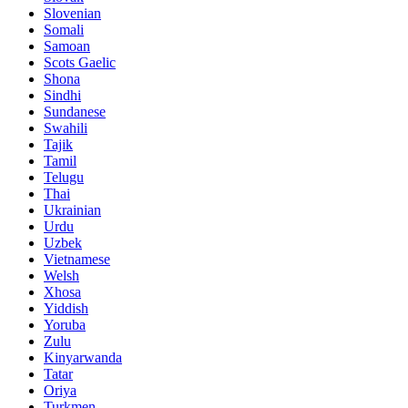
Slovenian
Somali
Samoan
Scots Gaelic
Shona
Sindhi
Sundanese
Swahili
Tajik
Tamil
Telugu
Thai
Ukrainian
Urdu
Uzbek
Vietnamese
Welsh
Xhosa
Yiddish
Yoruba
Zulu
Kinyarwanda
Tatar
Oriya
Turkmen