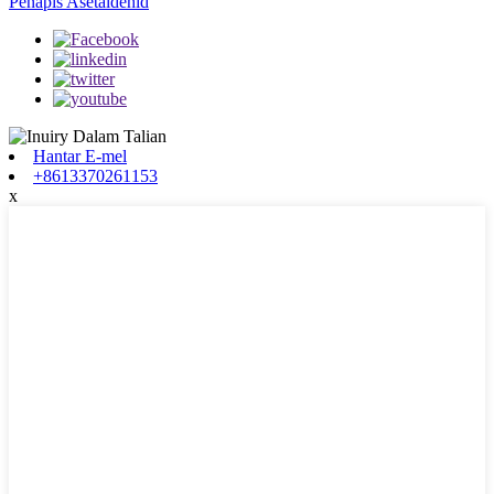
Penapis Asetaldehid
Hantar E-mel
+8613370261153
x