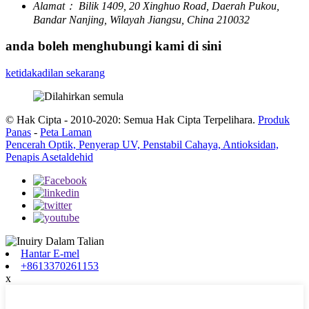
Alamat：
Bilik 1409, 20 Xinghuo Road, Daerah Pukou,
Bandar Nanjing, Wilayah Jiangsu, China 210032
anda boleh menghubungi kami di sini
ketidakadilan sekarang
© Hak Cipta - 2010-2020: Semua Hak Cipta Terpelihara.
Produk
Panas
-
Peta Laman
Pencerah Optik, Penyerap UV, Penstabil Cahaya, Antioksidan,
Penapis Asetaldehid
Hantar E-mel
+8613370261153
x