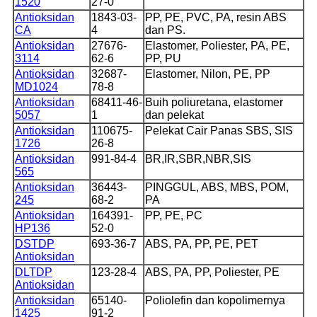
1520
27-0
Antioksidan
1843-03-
PP, PE, PVC, PA, resin ABS
CA
4
dan PS.
Antioksidan
27676-
Elastomer, Poliester, PA, PE,
3114
62-6
PP, PU
Antioksidan
32687-
Elastomer, Nilon, PE, PP
MD1024
78-8
Antioksidan
68411-46-
Buih poliuretana, elastomer
5057
1
dan pelekat
Antioksidan
110675-
Pelekat Cair Panas SBS, SIS
1726
26-8
Antioksidan
991-84-4
BR,IR,SBR,NBR,SIS
565
Antioksidan
36443-
PINGGUL, ABS, MBS, POM,
245
68-2
PA
Antioksidan
164391-
PP, PE, PC
HP136
52-0
DSTDP
693-36-7
ABS, PA, PP, PE, PET
Antioksidan
DLTDP
123-28-4
ABS, PA, PP, Poliester, PE
Antioksidan
Antioksidan
65140-
Poliolefin dan kopolimernya
1425
91-2