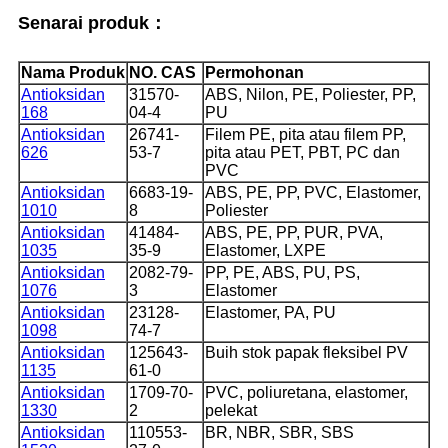
Senarai produk：
Nama Produk
NO. CAS
Permohonan
Antioksidan
31570-
ABS, Nilon, PE, Poliester, PP,
168
04-4
PU
Antioksidan
26741-
Filem PE, pita atau filem PP,
626
53-7
pita atau PET, PBT, PC dan
PVC
Antioksidan
6683-19-
ABS, PE, PP, PVC, Elastomer,
1010
8
Poliester
Antioksidan
41484-
ABS, PE, PP, PUR, PVA,
1035
35-9
Elastomer, LXPE
Antioksidan
2082-79-
PP, PE, ABS, PU, ​​PS,
1076
3
Elastomer
Antioksidan
23128-
Elastomer, PA, PU
1098
74-7
Antioksidan
125643-
Buih stok papak fleksibel PV
1135
61-0
Antioksidan
1709-70-
PVC, poliuretana, elastomer,
1330
2
pelekat
Antioksidan
110553-
BR, NBR, SBR, SBS