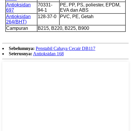
Antioksidan
70331-
PE, PP, PS, poliester, EPDM,
697
94-1
EVA dan ABS
Antioksidan
128-37-0
PVC, PE, Getah
264(BHT)
Campuran
B215, B220, B225, B900
Sebelumnya:
Penstabil Cahaya Cecair DB117
Seterusnya:
Antioksidan 168