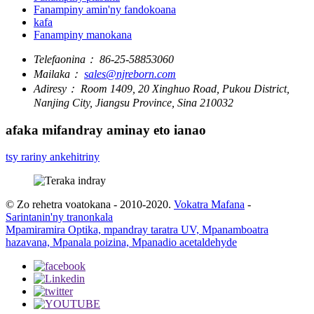
Fanampiny amin'ny fandokoana
kafa
Fanampiny manokana
Telefaonina：
86-25-58853060
Mailaka：
sales@njreborn.com
Adiresy：
Room 1409, 20 Xinghuo Road, Pukou District,
Nanjing City, Jiangsu Province, Sina 210032
afaka mifandray aminay eto ianao
tsy rariny ankehitriny
© Zo rehetra voatokana - 2010-2020.
Vokatra Mafana
-
Sarintanin'ny tranonkala
Mpamiramira Optika, mpandray taratra UV, Mpanamboatra
hazavana, Mpanala poizina, Mpanadio acetaldehyde