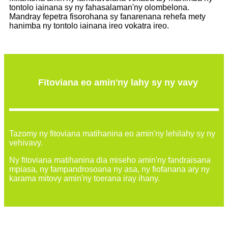
tontolo iainana sy ny fahasalaman'ny olombelona.
Mandray fepetra fisorohana sy fanarenana rehefa mety
hanimba ny tontolo iainana ireo vokatra ireo.
Fitoviana eo amin'ny lahy sy ny vavy
Tazomy ny fitoviana matihanina eo amin'ny lehilahy sy ny
vehivavy.
Ny fitoviana matihanina dia miseho amin'ny fandraisana
mpiasa, ny fampandrosoana ny asa, ny fiofanana ary ny
karama mitovy amin'ny toerana iray ihany.