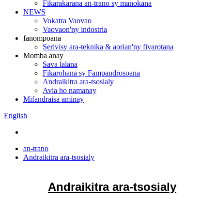
Fikarakarana an-trano sy manokana
NEWS
Vokatra Vaovao
Vaovaon'ny indostria
fanompoana
Serivisy ara-teknika & aorian'ny fivarotana
Momba anay
Sava lalana
Fikarohana sy Fampandrosoana
Andraikitra ara-tsosialy
Avia ho namanay
Mifandraisa aminay
English
an-trano
Andraikitra ara-tsosialy
Andraikitra ara-tsosialy