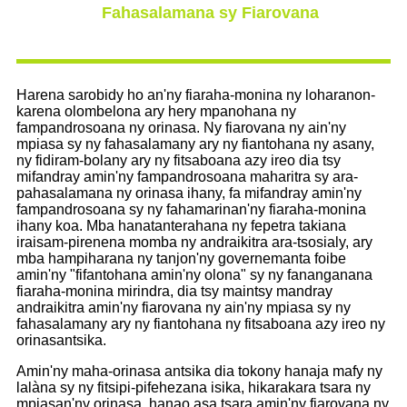
Fahasalamana sy Fiarovana
Harena sarobidy ho an'ny fiaraha-monina ny loharanon-
karena olombelona ary hery mpanohana ny
fampandrosoana ny orinasa. Ny fiarovana ny ain'ny
mpiasa sy ny fahasalamany ary ny fiantohana ny asany,
ny fidiram-bolany ary ny fitsaboana azy ireo dia tsy
mifandray amin'ny fampandrosoana maharitra sy ara-
pahasalamana ny orinasa ihany, fa mifandray amin'ny
fampandrosoana sy ny fahamarinan'ny fiaraha-monina
ihany koa. Mba hanatanterahana ny fepetra takiana
iraisam-pirenena momba ny andraikitra ara-tsosialy, ary
mba hampiharana ny tanjon'ny governemanta foibe
amin'ny "fifantohana amin'ny olona" sy ny fananganana
fiaraha-monina mirindra, dia tsy maintsy mandray
andraikitra amin'ny fiarovana ny ain'ny mpiasa sy ny
fahasalamany ary ny fiantohana ny fitsaboana azy ireo ny
orinasantsika.
Amin'ny maha-orinasa antsika dia tokony hanaja mafy ny
lalàna sy ny fitsipi-pifehezana isika, hikarakara tsara ny
mpiasan'ny orinasa, hanao asa tsara amin'ny fiarovana ny