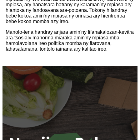
mpiasa, ary hanatsara hatrany ny karaman'ny mpiasa ary
hiantoka ny fandoavana ara-potoana. Tokony hifandray
bebe kokoa amin'ny mpiasa ny orinasa ary hieritreritra
bebe kokoa momba azy ireo.
Manolo-tena handray anjara amin'ny fifanakalozan-kevitra
ara-tsosialy manorina miaraka amin'ny mpiasa mba
hamolavolana ireo politika momba ny fiarovana,
fahasalamana, tontolo iainana ary kalitao ireo.