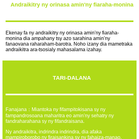
Andraikitry ny orinasa amin'ny fiaraha-monina
Ekenay fa ny andraikitry ny orinasa amin'ny fiaraha-
monina dia ampahany tsy azo sarahina amin'ny
fanaovana raharaham-barotra. Noho izany dia mametraka
andraikitra ara-tsosialy mahasalama izahay.
TARI-DALANA
Fanajana：Miantoka ny fifampitokisana sy ny
fampandrosoana maharitra eo amin'ny sehatry ny
fandraharahana sy ny fifandraisana.
Ny andraikitra, indrindra indrindra, dia afaka
mampiroborobo ny firaisankina sy ny fahaiza-manao.