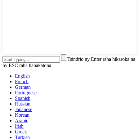
Tsindrio ny Enter raha hikaroka na
ny ESC raha hanakatona
English
French
German
Portuguese
Spanish
Russian
Japanese
Korean
Arabic
Irish
Greek
Turkish