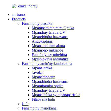
an-trano
Products
Fanampiny plastika
Mpampamirapiratra Optika
Mpandray taratra UV
Mpandrindra hazavana
Antioksidana
Mpanamboatra akora
Mpamono mikraoba
Fanafody tsy mirehitra
Mpisolovava antistatika
Fanampiny amin'ny fandokoana
Mpanalefaka
savoka
Mpanamboatra
Mpandrindra hazavana
Mpamiramira optika
Mpandray taratra UV
Mpanalefaka sy mpanaparitaka
Fitaovana hafa
kafa
Fanampiny manokana