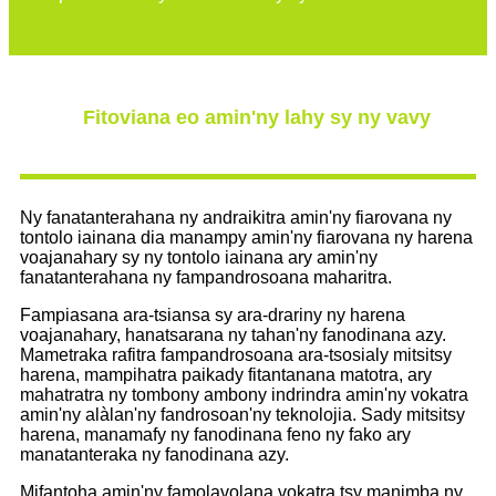
Fitoviana eo amin'ny lahy sy ny vavy
Ny fanatanterahana ny andraikitra amin'ny fiarovana ny
tontolo iainana dia manampy amin'ny fiarovana ny harena
voajanahary sy ny tontolo iainana ary amin'ny
fanatanterahana ny fampandrosoana maharitra.
Fampiasana ara-tsiansa sy ara-drariny ny harena
voajanahary, hanatsarana ny tahan'ny fanodinana azy.
Mametraka rafitra fampandrosoana ara-tsosialy mitsitsy
harena, mampihatra paikady fitantanana matotra, ary
mahatratra ny tombony ambony indrindra amin'ny vokatra
amin'ny alàlan'ny fandrosoan'ny teknolojia. Sady mitsitsy
harena, manamafy ny fanodinana feno ny fako ary
manatanteraka ny fanodinana azy.
Mifantoha amin'ny famolavolana vokatra tsy manimba ny