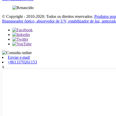
© Copyright - 2010-2020: Todos os direitos reservados.
Produtos pop
Branqueador óptico, absorvedor de UV, estabilizador de luz, antioxid
Enviar e-mail
+8613370261153
x