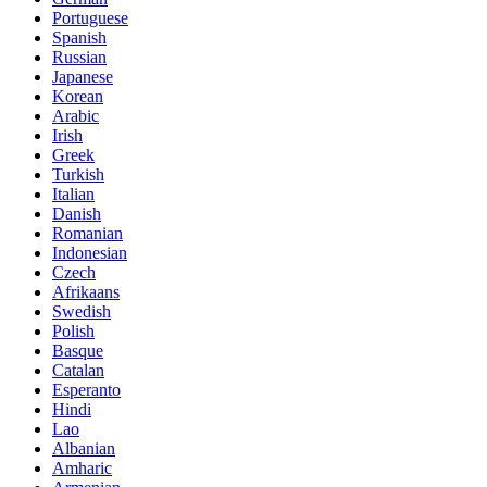
Portuguese
Spanish
Russian
Japanese
Korean
Arabic
Irish
Greek
Turkish
Italian
Danish
Romanian
Indonesian
Czech
Afrikaans
Swedish
Polish
Basque
Catalan
Esperanto
Hindi
Lao
Albanian
Amharic