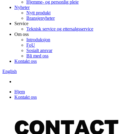
Hjemme- og personlig pleie
Nyheter
Nytt produkt
Bransjenyheter
Service
Teknisk service og ettersalgsservice
Om oss
Introduksjon
FoU
Sosialt ansvar
Bli med oss
Kontakt oss
English
Hjem
Kontakt oss