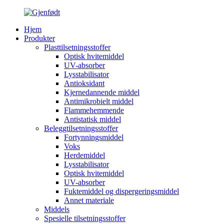
Hjem
Produkter
Plasttilsetningsstoffer
Optisk hvitemiddel
UV-absorber
Lysstabilisator
Antioksidant
Kjernedannende middel
Antimikrobielt middel
Flammehemmende
Antistatisk middel
Beleggtilsetningsstoffer
Fortynningsmiddel
Voks
Herdemiddel
Lysstabilisator
Optisk hvitemiddel
UV-absorber
Fuktemiddel og dispergeringsmiddel
Annet materiale
Middels
Spesielle tilsetningsstoffer