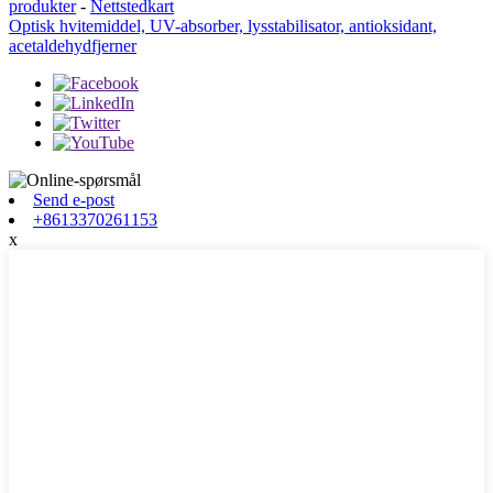
produkter
-
Nettstedkart
Optisk hvitemiddel, UV-absorber, lysstabilisator, antioksidant,
acetaldehydfjerner
Send e-post
+8613370261153
x