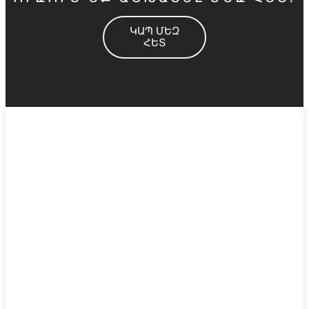
ԿԱՊ ՄԵԶ
ՀԵՏ