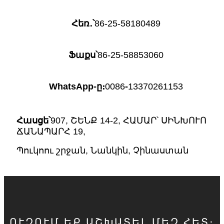
Հեռ․՝
86-25-58180489
Ֆաքս՝
86-25-58853060
WhatsApp-ը։
0086
-
13370261153
Հասցե՝
907, ՇԵՆՔ 14-2, ՀԱՄԱՐ՝ ՍԻՆԽՈՒՈ
ՃԱՆԱՊԱՐՀ 19,
Պուկոու շրջան, Նանկին, Չինաստան
ՈՒԶՈՒՄ ԵՔ ԱՇԽԱՏԵԼ ՄԵԶ ՀԵՏ։