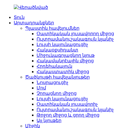
Տուն
Արտադրանքներ
Պլաստիկ հավելումներ
Օպտիկական լուսավորող միջոց
Ուլտրամանուշակագույն կլանիչ
Լույսի կայունացուցիչ
Հակաօքսիդանտ
Միջուկագոյացնող նյութ
Հակամանրէային միջոց
Հրդեհակայուն
Հակաստատիկ միջոց
Ծածկույթի հավելանյութեր
Նոսրացուցիչ
Մոմ
Չորացնող միջոց
Լույսի կայունացուցիչ
Օպտիկական լուսավորիչ
Ուլտրամանուշակագույն կլանիչ
Թրջող միջոց և ցրող միջոց
Այլ նյութեր
Միջին