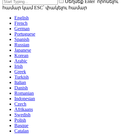
Սեղմեք Enter՝ որոնելու
համար կամ ESC՝ փակելու համար
English
French
German
Portuguese
Spanish
Russian
Japanese
Korean
Arabic
Irish
Greek
Turkish
Italian
Danish
Romanian
Indonesian
Czech
Afrikaans
Swedish
Polish
Basque
Catalan