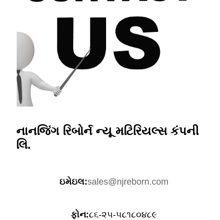
નાનજિંગ રિબોર્ન ન્યૂ મટિરિયલ્સ કંપની
લિ.
ઇમેઇલ:
sales@njreborn.com
ફોન:
૮૬-૨૫-૫૮૧૮૦૪૮૯