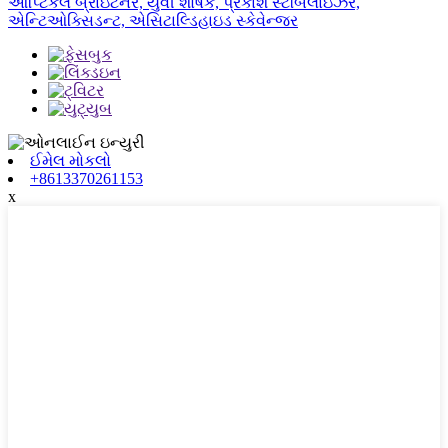
ઓપ્ટિકલ બ્રાઇટનર, યુવી શોષક, પ્રકાશ સ્ટેબિલાઇઝર,
એન્ટિઓક્સિડન્ટ, એસિટાલ્ડિહાઇડ સ્કેવેન્જર
ઈમેલ મોકલો
+8613370261153
x