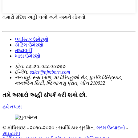
તમારો સંદેશ અહીં લખો અને અમને મોકલો.
પ્લાસ્ટિક ઉમેરણો
કોટિંગ ઉમેરણો
મધ્યવર્તી
ખાસ ઉમેરણો
ફોન:
૮૬-૨૫-૫૮૮૫૩૦૬૦
ઈ-મેલ:
sales@njreborn.com
સરનામું:
રૂમ 1409, 20 ઝિંગહુઓ રોડ, પુકોઉ ડિસ્ટ્રિક્ટ,
નાનજિંગ સિટી, જિઆંગસુ પ્રાંત, ચીન 210032
તમે અમારો અહીં સંપર્ક કરી શકો છો.
હવે તપાસ
© કૉપિરાઇટ - ૨૦૧૦-૨૦૨૦ : સર્વાધિકાર સુરક્ષિત.
ગરમ ઉત્પાદનો
-
સાઇટમેપ