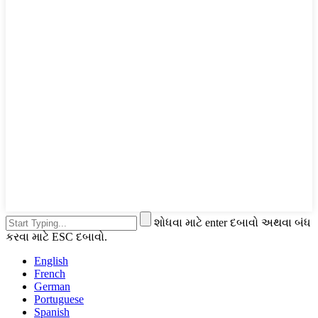
શોધવા માટે enter દબાવો અથવા બંધ
કરવા માટે ESC દબાવો.
English
French
German
Portuguese
Spanish