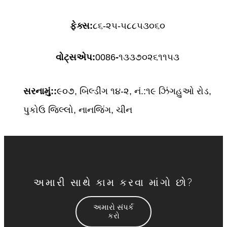
ફેક્સ:
૮૬-૨૫-૫૮૮૫૩૦૬૦
વોટ્સએપ:
0086
-
૧૩૩૭૦૨૬૧૧૫૩
સરનામું::
૯૦૭, બિલ્ડીંગ ૧૪-૨, નં.:૧૯ ઝિંગહુઓ રોડ,
પુકોઉ જિલ્લો, નાનજિંગ, ચીન
અમારી સાથે કામ કરવા માંગો છો?
અમારો સંપર્ક
કરો