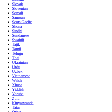
Slovak
Slovenian
Somali
Samoan
Scots Gaelic
Shona
Sindhi
Sundanese
Swahili
Tajik
Tamil
Telugu
Thai
Ukrainian
Urdu
Uzbek
Vietnamese
Welsh
Xhosa
Yiddish
Yoruba
Zulu
Kinyarwanda
Tatar
Oriya