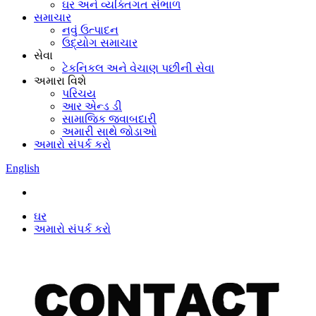
ઘર અને વ્યક્તિગત સંભાળ
સમાચાર
નવું ઉત્પાદન
ઉદ્યોગ સમાચાર
સેવા
ટેકનિકલ અને વેચાણ પછીની સેવા
અમારા વિશે
પરિચય
આર એન્ડ ડી
સામાજિક જવાબદારી
અમારી સાથે જોડાઓ
અમારો સંપર્ક કરો
English
ઘર
અમારો સંપર્ક કરો