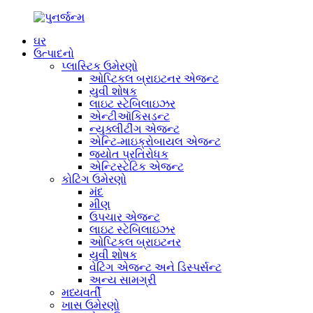
ઘર
ઉત્પાદનો
પ્લાસ્ટિક ઉમેરણો
ઓપ્ટિકલ બ્રાઇટનર એજન્ટ
યુવી શોષક
લાઇટ સ્ટેબિલાઇઝર
એન્ટીઑકિસડન્ટ
ન્યુક્લીટીંગ એજન્ટ
એન્ટિ-માઇક્રોબાયલ એજન્ટ
જ્યોત પ્રતિરોધક
એન્ટિસ્ટેટિક એજન્ટ
કોટિંગ ઉમેરણો
મંદ
મીણ
ઉપચાર એજન્ટ
લાઇટ સ્ટેબિલાઇઝર
ઓપ્ટિકલ બ્રાઇટનર
યુવી શોષક
વેટિંગ એજન્ટ અને ડિસ્પર્સન્ટ
અન્ય સામગ્રી
મધ્યવર્તી
ખાસ ઉમેરણો