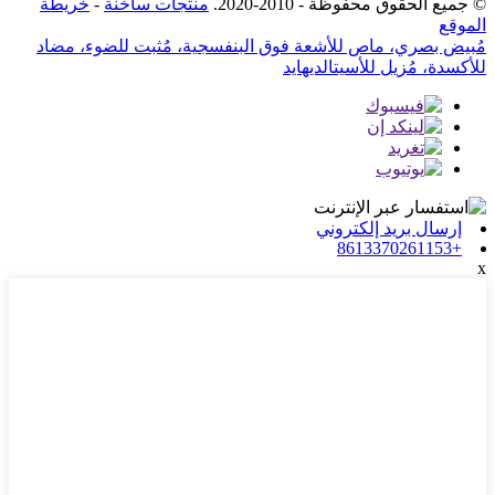
© جميع الحقوق محفوظة - 2010-2020.
منتجات ساخنة
-
خريطة
الموقع
مُبيض بصري، ماص للأشعة فوق البنفسجية، مُثبت للضوء، مضاد
للأكسدة، مُزيل للأسيتالديهايد
إرسال بريد إلكتروني
+8613370261153
x