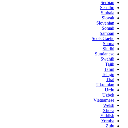
Serbian
Sesotho
Sinhala
Slovak
Slovenian
Somali
Samoan
Scots Gaelic
Shona
Sindhi
Sundanese
Swahili
Tajik
Tamil
Telugu
Thai
Ukrainian
Urdu
Uzbek
Vietnamese
Welsh
Xhosa
Yiddish
Yoruba
Zulu