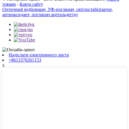
товари
-
Карта сайту
Оптичний відбілювач, УФ-поглинач, світлостабілізатор,
антиоксидант, поглинач ацетальдегіду
Надіслати електронного листа
+8613370261153
x