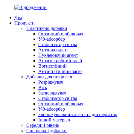
Дім
Продукти
Пластикові добавки
Оптичний відбілювач
УФ-абсорбер
Стабілізатор світла
Антиоксидант
Нуклеюючий агент
Антимікробний засіб
Вогнестійкий
Антистатичний засіб
Добавки для покриття
Розріджувач
Віск
Затверджувач
Стабілізатор світла
Оптичний відбілювач
УФ-абсорбер
Зволожувальний агент та диспергатор
Інший матеріал
Середній рівень
Спеціальні добавки