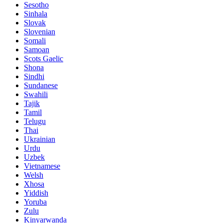
Sesotho
Sinhala
Slovak
Slovenian
Somali
Samoan
Scots Gaelic
Shona
Sindhi
Sundanese
Swahili
Tajik
Tamil
Telugu
Thai
Ukrainian
Urdu
Uzbek
Vietnamese
Welsh
Xhosa
Yiddish
Yoruba
Zulu
Kinyarwanda