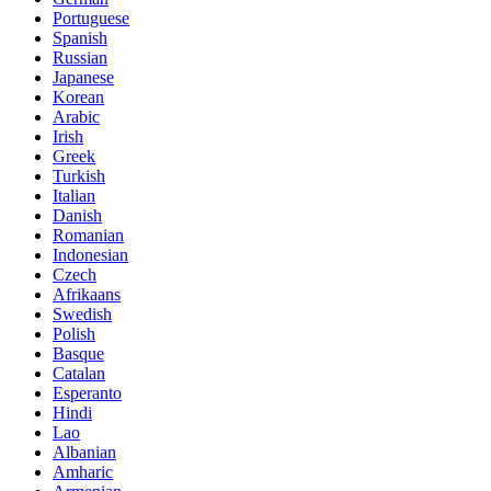
Portuguese
Spanish
Russian
Japanese
Korean
Arabic
Irish
Greek
Turkish
Italian
Danish
Romanian
Indonesian
Czech
Afrikaans
Swedish
Polish
Basque
Catalan
Esperanto
Hindi
Lao
Albanian
Amharic