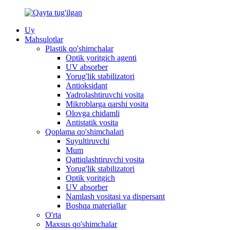
Uy
Mahsulotlar
Plastik qo'shimchalar
Optik yoritgich agenti
UV absorber
Yorug'lik stabilizatori
Antioksidant
Yadrolashtiruvchi vosita
Mikroblarga qarshi vosita
Olovga chidamli
Antistatik vosita
Qoplama qo'shimchalari
Suyultiruvchi
Mum
Qattiqlashtiruvchi vosita
Yorug'lik stabilizatori
Optik yoritgich
UV absorber
Namlash vositasi va dispersant
Boshqa materiallar
O'rta
Maxsus qo'shimchalar