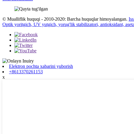
© Mualliflik huquqi - 2010-2020: Barcha huquqlar himoyalangan.
Is
Optik yoritgich, UV yutgich, yorug'lik stabilizatori, antioksidant, aset
Elektron pochta xabarini yuborish
+8613370261153
x