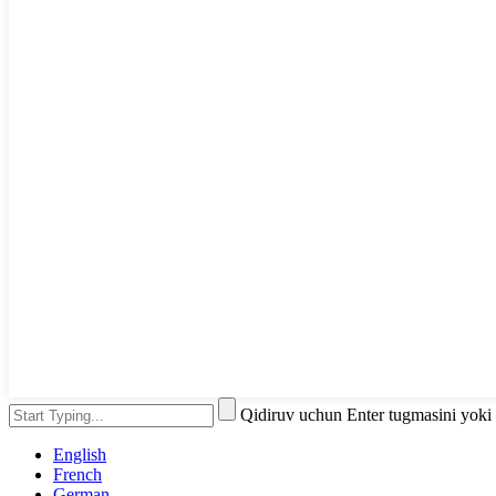
Qidiruv uchun Enter tugmasini yoki
English
French
German