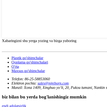
Xabaringizni shu yerga yozing va bizga yuboring
Plastik qo'shimchalar
Qoplama qo'shimchalari
O'rta
Maxsus qo'shimchalar
Telefon:
86-25-58853060
Elektron pochta:
sales@njreborn.com
Manzil:
Xona 1409, Xinghuo yo‘li, 20, Pukou tumani, Nankin sh
biz bilan bu yerda bog'lanishingiz mumkin
endi adolatsizlik