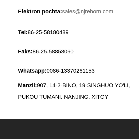
Elektron pochta:
sales@njreborn.com
Tel:
86-25-58180489
Faks:
86-25-58853060
Whatsapp:
0086
-
13370261153
Manzil:
907, 14-2-BINO, 19-SINGHUO YO'LI,
PUKOU TUMANI, NANJING, XITOY