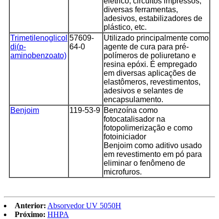
elétrico, circuitos impressos,
diversas ferramentas,
adesivos, estabilizadores de
plástico, etc.
Trimetilenoglicol
57609-
Utilizado principalmente como
di(p-
64-0
agente de cura para pré-
aminobenzoato)
polímeros de poliuretano e
resina epóxi. É empregado
em diversas aplicações de
elastômeros, revestimentos,
adesivos e selantes de
encapsulamento.
Benjoim
119-53-9
Benzoína como
fotocatalisador na
fotopolimerização e como
fotoiniciador
Benjoim como aditivo usado
em revestimento em pó para
eliminar o fenômeno de
microfuros.
Anterior:
Absorvedor UV 5050H
Próximo:
HHPA