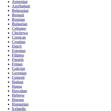
Armenian
Azerbaijani
Belarusian
Bengali
Bosnian
Bulgarian
Cebuano
Chichewa
Corsican
Croatian
Dutch
Estonian
Filipino
Finnish
Frisian
Galician
Georgian
Gujarati
Haitian
Hausa
Hawaiian
Hebrew
Hmong
Hungarian
Icelandic