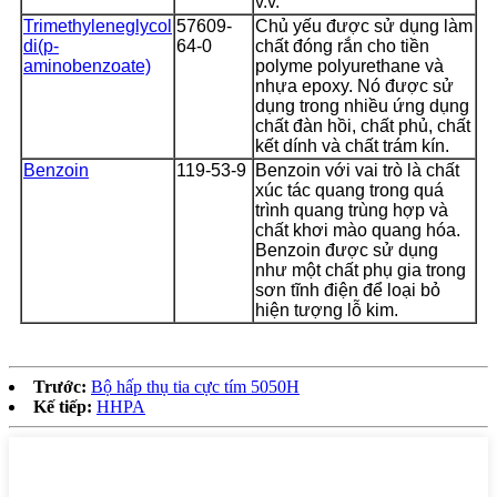
v.v.
Trimethyleneglycol
57609-
Chủ yếu được sử dụng làm
di(p-
64-0
chất đóng rắn cho tiền
aminobenzoate)
polyme polyurethane và
nhựa epoxy. Nó được sử
dụng trong nhiều ứng dụng
chất đàn hồi, chất phủ, chất
kết dính và chất trám kín.
Benzoin
119-53-9
Benzoin với vai trò là chất
xúc tác quang trong quá
trình quang trùng hợp và
chất khơi mào quang hóa.
Benzoin được sử dụng
như một chất phụ gia trong
sơn tĩnh điện để loại bỏ
hiện tượng lỗ kim.
Trước:
Bộ hấp thụ tia cực tím 5050H
Kế tiếp:
HHPA