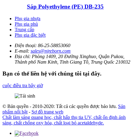
Sáp Polyethylene (PE) DB-235
Phụ gia nhựa
Phụ gia phủ
Trung cấp
Phụ gia đặc biệt
Điện thoại:
86-25-58853060
E-mail:
sales@njreborn.com
Địa chỉ:
Phòng 1409, 20 Đường Xinghuo, Quận Pukou,
Thành phố Nam Kinh, Tỉnh Giang Tô, Trung Quốc 210032
Bạn có thể liên hệ với chúng tôi tại đây.
cuộc điều tra bây giờ
© Bản quyền - 2010-2020: Tất cả các quyền được bảo lưu.
Sản
phẩm nổi bật
-
Sơ đồ trang web
Chất làm sáng quang học, chất hấp thụ tia UV, chất ổn định ánh
sáng, chất chống oxy hóa, chất loại bỏ acetaldehyde.