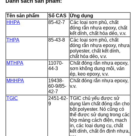
Danh sách sản phẩm:
Tên sản phẩm
Số CAS
Ứng dụng
HHPA
85-42-7
Các loại sơn phủ, chất
đóng rắn nhựa epoxy, chất
kết dính, chất hóa dẻo, v.v.
THPA
85-43-8
Các loại sơn phủ, chất
đóng rắn nhựa epoxy, nhựa
polyester, chất kết dính,
chất hóa dẻo, v.v.
MTHPA
11070-
Chất đóng rắn nhựa epoxy,
44-3
sơn không dung môi, ván
ép, keo epoxy, v.v.
MHHPA
19438-
Chất đóng rắn nhựa epoxy,
60-9/85-
v.v.
42-7
TGIC
2451-62-
TGIC chủ yếu được sử
9
dụng làm chất đóng rắn cho
bột polyester. Nó cũng có
thể được sử dụng trong các
lớp màng cách điện, mạch
in, các loại dụng cụ, chất
kết dính, chất ổn định nhựa,