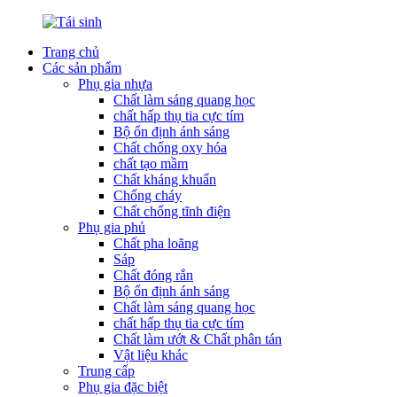
Trang chủ
Các sản phẩm
Phụ gia nhựa
Chất làm sáng quang học
chất hấp thụ tia cực tím
Bộ ổn định ánh sáng
Chất chống oxy hóa
chất tạo mầm
Chất kháng khuẩn
Chống cháy
Chất chống tĩnh điện
Phụ gia phủ
Chất pha loãng
Sáp
Chất đóng rắn
Bộ ổn định ánh sáng
Chất làm sáng quang học
chất hấp thụ tia cực tím
Chất làm ướt & Chất phân tán
Vật liệu khác
Trung cấp
Phụ gia đặc biệt