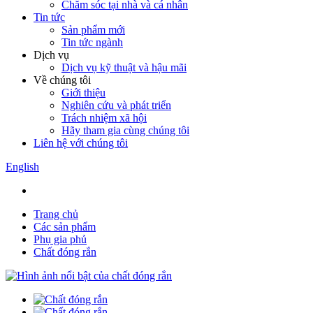
Chăm sóc tại nhà và cá nhân
Tin tức
Sản phẩm mới
Tin tức ngành
Dịch vụ
Dịch vụ kỹ thuật và hậu mãi
Về chúng tôi
Giới thiệu
Nghiên cứu và phát triển
Trách nhiệm xã hội
Hãy tham gia cùng chúng tôi
Liên hệ với chúng tôi
English
Trang chủ
Các sản phẩm
Phụ gia phủ
Chất đóng rắn