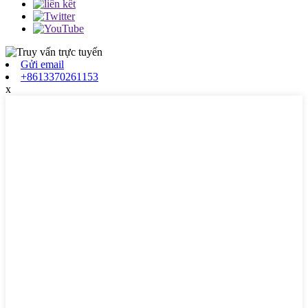
Gửi email
+8613370261153
x