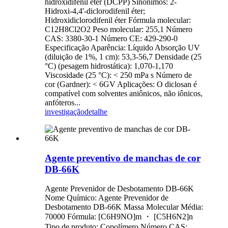
hidroxidifenil éter (DCPP) Sinônimos: 2-
Hidroxi-4,4'-diclorodifenil éter;
Hidroxidiclorodifenil éter Fórmula molecular:
C12H8Cl2O2 Peso molecular: 255,1 Número
CAS: 3380-30-1 Número CE: 429-290-0
Especificação Aparência: Líquido Absorção UV
(diluição de 1%, 1 cm): 53,3-56,7 Densidade (25
°C) (pesagem hidrostática): 1,070-1,170
Viscosidade (25 °C): < 250 mPa s Número de
cor (Gardner): < 6GV Aplicações: O diclosan é
compatível com solventes aniônicos, não iônicos,
anfóteros...
investigação
detalhe
Agente preventivo de manchas de cor
DB-66K
Agente Prevenidor de Desbotamento DB-66K
Nome Químico: Agente Prevenidor de
Desbotamento DB-66K Massa Molecular Média:
70000 Fórmula: [C6H9NO]m ・ [C5H6N2]n
Tipo de produto: Copolímero Número CAS: