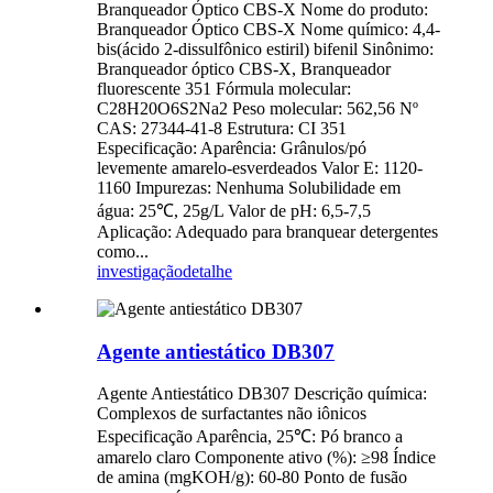
Branqueador Óptico CBS-X Nome do produto:
Branqueador Óptico CBS-X Nome químico: 4,4-
bis(ácido 2-dissulfônico estiril) bifenil Sinônimo:
Branqueador óptico CBS-X, Branqueador
fluorescente 351 Fórmula molecular:
C28H20O6S2Na2 Peso molecular: 562,56 Nº
CAS: 27344-41-8 Estrutura: CI 351
Especificação: Aparência: Grânulos/pó
levemente amarelo-esverdeados Valor E: 1120-
1160 Impurezas: Nenhuma Solubilidade em
água: 25℃, 25g/L Valor de pH: 6,5-7,5
Aplicação: Adequado para branquear detergentes
como...
investigação
detalhe
Agente antiestático DB307
Agente Antiestático DB307 Descrição química:
Complexos de surfactantes não iônicos
Especificação Aparência, 25℃: Pó branco a
amarelo claro Componente ativo (%): ≥98 Índice
de amina (mgKOH/g): 60-80 Ponto de fusão