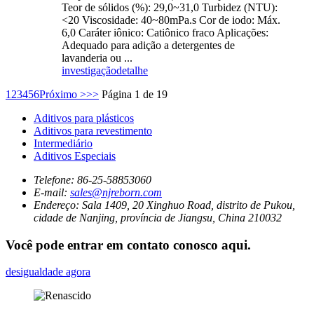
Teor de sólidos (%): 29,0~31,0 Turbidez (NTU):
<20 Viscosidade: 40~80mPa.s Cor de iodo: Máx.
6,0 Caráter iônico: Catiônico fraco Aplicações:
Adequado para adição a detergentes de
lavanderia ou ...
investigação
detalhe
1
2
3
4
5
6
Próximo >
>>
Página 1 de 19
Aditivos para plásticos
Aditivos para revestimento
Intermediário
Aditivos Especiais
Telefone:
86-25-58853060
E-mail:
sales@njreborn.com
Endereço:
Sala 1409, 20 Xinghuo Road, distrito de Pukou,
cidade de Nanjing, província de Jiangsu, China 210032
Você pode entrar em contato conosco aqui.
desigualdade agora