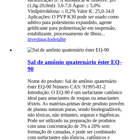
(1,0g-20,0ml): 3,0-7,0 Água: ≤ 5,0%
Vinilpirrolidona: ≤ 0,2% Valor K: 25,0-34,0
Aplicações: O PVP K30 pode ser usado como
aditivo para poliestireno expandido, agente
gelificante para polimerização em suspensão,
estabilizante, processamento de fibras...
investigação
detalhe
Sal de amônio quaternário éster EQ-
90
Nome do produto: Sal de amônio quaternário
éster EQ-90 Número CAS: 91995-81-2
Introdução: O EQ-90 é um surfactante catiônico
ideal para amaciantes de roupas ou amaciantes
têxteis. As matérias-primas deste produto provêm
de plantas naturais puras, sendo biodegradáveis,
não tóxicas, não irritantes, seguras e higiênicas.
Pode ser utilizado na preparação de produtos
com uma concentração de 3% a 20% sem
formação de camadas, e pode ser combinado
com surfactantes não iônicos, catiônicos e