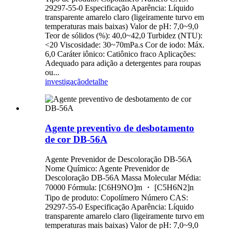
29297-55-0 Especificação Aparência: Líquido
transparente amarelo claro (ligeiramente turvo em
temperaturas mais baixas) Valor de pH: 7,0~9,0
Teor de sólidos (%): 40,0~42,0 Turbidez (NTU):
<20 Viscosidade: 30~70mPa.s Cor de iodo: Máx.
6,0 Caráter iônico: Catiônico fraco Aplicações:
Adequado para adição a detergentes para roupas
ou...
investigação
detalhe
Agente preventivo de desbotamento
de cor DB-56A
Agente Prevenidor de Descoloração DB-56A
Nome Químico: Agente Prevenidor de
Descoloração DB-56A Massa Molecular Média:
70000 Fórmula: [C6H9NO]m ・ [C5H6N2]n
Tipo de produto: Copolímero Número CAS:
29297-55-0 Especificação Aparência: Líquido
transparente amarelo claro (ligeiramente turvo em
temperaturas mais baixas) Valor de pH: 7,0~9,0