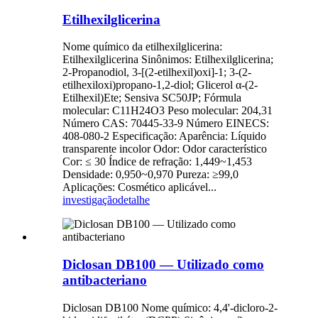
Etilhexilglicerina
Nome químico da etilhexilglicerina:
Etilhexilglicerina Sinônimos: Etilhexilglicerina;
2-Propanodiol, 3-[(2-etilhexil)oxi]-1; 3-(2-
etilhexiloxi)propano-1,2-diol; Glicerol α-(2-
Etilhexil)Ete; Sensiva SC50JP; Fórmula
molecular: C11H24O3 Peso molecular: 204,31
Número CAS: 70445-33-9 Número EINECS:
408-080-2 Especificação: Aparência: Líquido
transparente incolor Odor: Odor característico
Cor: ≤ 30 Índice de refração: 1,449~1,453
Densidade: 0,950~0,970 Pureza: ≥99,0
Aplicações: Cosmético aplicável...
investigação
detalhe
Diclosan DB100 — Utilizado como
antibacteriano
Diclosan DB100 Nome químico: 4,4'-dicloro-2-