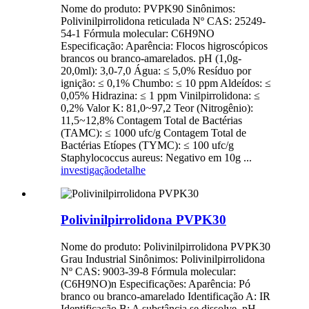
Nome do produto: PVPK90 Sinônimos:
Polivinilpirrolidona reticulada Nº CAS: 25249-
54-1 Fórmula molecular: C6H9NO
Especificação: Aparência: Flocos higroscópicos
brancos ou branco-amarelados. pH (1,0g-
20,0ml): 3,0-7,0 Água: ≤ 5,0% Resíduo por
ignição: ≤ 0,1% Chumbo: ≤ 10 ppm Aldeídos: ≤
0,05% Hidrazina: ≤ 1 ppm Vinilpirrolidona: ≤
0,2% Valor K: 81,0~97,2 Teor (Nitrogênio):
11,5~12,8% Contagem Total de Bactérias
(TAMC): ≤ 1000 ufc/g Contagem Total de
Bactérias Etíopes (TYMC): ≤ 100 ufc/g
Staphylococcus aureus: Negativo em 10g ...
investigação
detalhe
Polivinilpirrolidona PVPK30
Nome do produto: Polivinilpirrolidona PVPK30
Grau Industrial Sinônimos: Polivinilpirrolidona
Nº CAS: 9003-39-8 Fórmula molecular:
(C6H9NO)n Especificações: Aparência: Pó
branco ou branco-amarelado Identificação A: IR
Identificação B: A substância se dissolve. pH