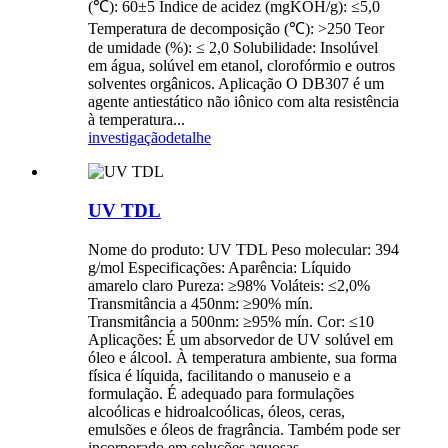
(℃): 60±5 Índice de acidez (mgKOH/g): ≤5,0
Temperatura de decomposição (℃): >250 Teor
de umidade (%): ≤ 2,0 Solubilidade: Insolúvel
em água, solúvel em etanol, clorofórmio e outros
solventes orgânicos. Aplicação O DB307 é um
agente antiestático não iônico com alta resistência
à temperatura...
investigação
detalhe
UV TDL
Nome do produto: UV TDL Peso molecular: 394
g/mol Especificações: Aparência: Líquido
amarelo claro Pureza: ≥98% Voláteis: ≤2,0%
Transmitância a 450nm: ≥90% mín.
Transmitância a 500nm: ≥95% mín. Cor: ≤10
Aplicações: É um absorvedor de UV solúvel em
óleo e álcool. À temperatura ambiente, sua forma
física é líquida, facilitando o manuseio e a
formulação. É adequado para formulações
alcoólicas e hidroalcoólicas, óleos, ceras,
emulsões e óleos de fragrância. Também pode ser
incorporado em soluções aquosas...