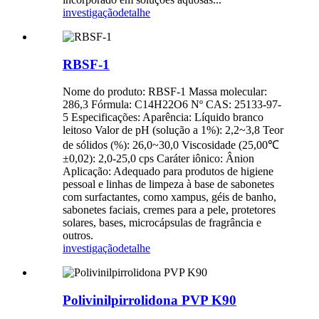
investigação
detalhe
RBSF-1
Nome do produto: RBSF-1 Massa molecular:
286,3 Fórmula: C14H22O6 Nº CAS: 25133-97-
5 Especificações: Aparência: Líquido branco
leitoso Valor de pH (solução a 1%): 2,2~3,8 Teor
de sólidos (%): 26,0~30,0 Viscosidade (25,00℃
±0,02): 2,0-25,0 cps Caráter iônico: Ânion
Aplicação: Adequado para produtos de higiene
pessoal e linhas de limpeza à base de sabonetes
com surfactantes, como xampus, géis de banho,
sabonetes faciais, cremes para a pele, protetores
solares, bases, microcápsulas de fragrância e
outros.
investigação
detalhe
Polivinilpirrolidona PVP K90