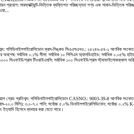
 প্রয়োগ: সারফ্যাক্ট্যান্ট-ভিত্তিক ব্যক্তিগত পরিচ্ছন্নতা পণ্য এবং সাবান-ভিত্তিক পরিচ্
য়া...
শব্দ: পলিভিনাইলপাইরোলিডোন ক্রস-লিঙ্কড সিএএসএনও.: ২৫২৪৯-৫৪-১ আণবিক সংকেত: C6
র অবশেষ: সর্বাধিক ০.১% সীসা: সর্বাধিক ১০ পিপিএম অ্যালডিহাইড: সর্বাধিক ০.০৫% হাইড
০০ সিএফইউ/গ্রাম টিওয়াইএমসি: সর্বাধিক ১০০ সিএফইউ/গ্রাম স্ট্যাফাইলোকক্কাস অরিয়া
য়াল গ্রেড প্রতিশব্দ: পলিভিনাইলপাইরোলিডোন CASNO.: 9003-39-8 আণবিক সংকেত: 
রাম-২০.০ মিলি): ৩.০-৭.০ পানি: সর্বোচ্চ ৫.০% ভিনাইলপাইরোলিডিনোন: সর্বোচ্চ ০.২% 
ং ইত্যাদি হিসেবে ব্যবহার করা যেতে পারে।