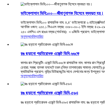
ডাইক্লোসান ডিবি১০০—জীবাণুনাশক হিসেবে ব্যবহৃত হয়।
ডাইক্লোসান ডিবি১০০ রাসায়নিক নাম: ৪,৪ʹ ডাইক্লোরো ২‐হাইড্রোক্স
আণবিক ওজন: ২৫৫.১ সিএএস নম্বর: ৩৩৮০-৩০-১ ইসি নম্বর: ৪২৯-২৯০-
২৫০ এমপিএ এস রঙের নম্বর (গার্ডনার): ＜৬জিভি প্রয়োগ: ডাইক্লোসান অ্
অনুসন্ধান
বিস্তারিত
রঙ ছড়ানো প্রতিরোধক এজেন্ট ডিবি-৬৬কে
কালার রান প্রিভেন্টিং এজেন্ট ডিবি-৬৬কে রাসায়নিক নাম: কালার 
চেহারা: স্বচ্ছ হালকা হলদেটে তরল (নিম্ন তাপমাত্রায় সামান্য ঘোলাটে
ক্যাটায়নিক প্রয়োগ: লন্ড্রি ডিটারজেন্টের সাথে মেশানোর জন্য উপযুক্ত অথ
অনুসন্ধান
বিস্তারিত
রঙ ছড়ানো প্রতিরোধক এজেন্ট ডিবি-৫৬এ
রঙ ছড়ানো প্রতিরোধক এজেন্ট ডিবি-৫৬এ রাসায়নিক নাম: রঙ ছড়া