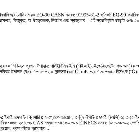
়াটারনারি অ্যামোনিয়াম সল্ট EQ-90 CASN নম্বর: 91995-81-2 ভূমিকা: EQ-90 ফ্যাব্রিক সফ
গ্রেডেবল, বিষমুক্ত, অ-উত্তেজক, নিরাপদ এবং স্বাস্থ্যকর। এটি স্তরবিন্যাস ছাড়াই ৩%-২
য়ন প্রতিরোধক ডিবি-২০ প্রধান উপাদান: পলিইথিলিন ইমি (পিইআই), ইথোক্সিলেটেড গড় আণ
 সক্রিয় উপাদান (%): ৭৮.০~৮২.০ সান্দ্রতা (৩০℃, mPa·s): ৭৫০±৩০০ হিমাঙ্ক (℃): 
িশব্দ: ইথাইলহেক্সাইলগ্লিসারিন; ২-প্রোপেনডায়োল, ৩-[(২-ইথাইলহেক্সাইল)অক্সি]-১; ৩-(২
জন: ২০৪.৩১ CAS নম্বর: ৭০৪৪৫-৩৩-৯ EINECS নম্বর: ৪০৮-০৮০-২ স্পেসিফিকেশন: চেহ
য়োগ: প্রসাধনীতে প্রযোজ্য...