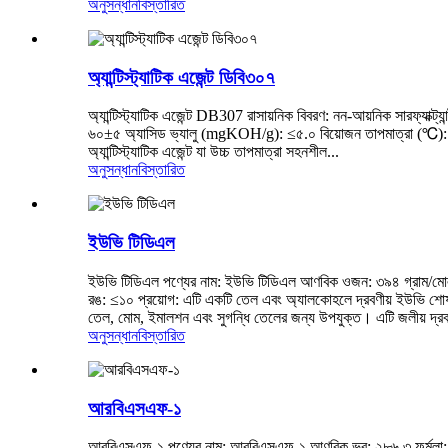
অনুসন্ধান
বিস্তারিত
অ্যান্টিস্ট্যাটিক এজেন্ট ডিবি৩০৭
অ্যান্টিস্ট্যাটিক এজেন্ট DB307 রাসায়নিক বিবরণ: নন-আয়নিক সারফ্যা
৬০±৫ অ্যাসিড ভ্যালু (mgKOH/g): ≤৫.০ বিয়োজন তাপমাত্রা (℃): >২৫
অ্যান্টিস্ট্যাটিক এজেন্ট যা উচ্চ তাপমাত্রা সহনশীল...
অনুসন্ধান
বিস্তারিত
ইউভি টিডিএল
ইউভি টিডিএল পণ্যের নাম: ইউভি টিডিএল আণবিক ওজন: ৩৯৪ গ্রাম/মোল স্
রঙ: ≤১০ প্রয়োগ: এটি একটি তেল এবং অ্যালকোহলে দ্রবণীয় ইউভি শো
তেল, মোম, ইমালশন এবং সুগন্ধি তেলের জন্য উপযুক্ত। এটি জলীয় দ্রবণ
অনুসন্ধান
বিস্তারিত
আরবিএসএফ-১
আরবিএসএফ-১ পণ্যের নাম: আরবিএসএফ-১ আণবিক ভর: ২৮৬.৩ ফর্মুলা: