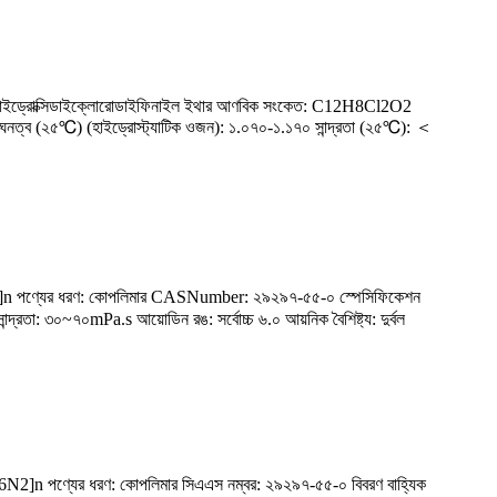
ইথার; হাইড্রোক্সিডাইক্লোরোডাইফিনাইল ইথার আণবিক সংকেত: C12H8Cl2O2
নত্ব (২৫℃) (হাইড্রোস্ট্যাটিক ওজন): ১.০৭০-১.১৭০ সান্দ্রতা (২৫℃): ＜
C5H6N2]n পণ্যের ধরণ: কোপলিমার CASNumber: ২৯২৯৭-৫৫-০ স্পেসিফিকেশন
্রতা: ৩০~৭০mPa.s আয়োডিন রঙ: সর্বোচ্চ ৬.০ আয়নিক বৈশিষ্ট্য: দুর্বল
N2]n পণ্যের ধরণ: কোপলিমার সিএএস নম্বর: ২৯২৯৭-৫৫-০ বিবরণ বাহ্যিক