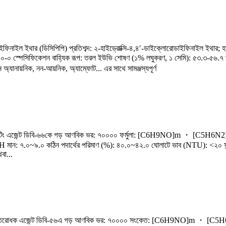
িডাইফিনাইল ইথার (ডিসিপিপি) প্রতিশব্দ: ২-হাইড্রোক্সি-৪,৪′-ডাইক্লোরোডাইফিনাইল 
০ স্পেসিফিকেশন বাহ্যিক রূপ: তরল ইউভি শোষণ (১% লঘুকরণ, ১ সেমি): ৫৩.৩-৫৬.৭ ঘ
যানায়নিক, নন-আয়নিক, অ্যাম্ফোট... এর সাথে সামঞ্জস্যপূর্ণ
রান প্রিভেন্টিং এজেন্ট ডিবি-৬৬কে গড় আণবিক ভর: ৭০০০০ ফর্মুলা: [C6H9NO]m ・ [
) pH মান: ৭.০~৯.০ কঠিন পদার্থের পরিমাণ (%): ৪০.০~৪২.০ ঘোলাটে ভাব (NTU): <২০ সান্দ
বা...
নো প্রতিরোধক এজেন্ট ডিবি-৫৬এ গড় আণবিক ভর: ৭০০০০ সংকেত: [C6H9NO]m ・ [C5H6