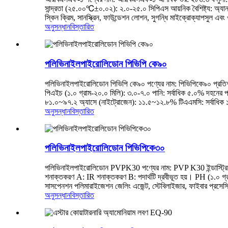
সান্দ্রতা (২৫.০০℃±০.০২): ২.০-২৫.০ সিপিএস আয়নিক বৈশিষ্ট্য: অ্যানায়ন
স্কিন ক্রিম, সানস্ক্রিন, ফাউন্ডেশন লোশন, সুগন্ধি মাইক্রোক্যাপসুল এবং ও
অনুসন্ধান
বিস্তারিত
পলিভিনাইলপাইরোলিডোন পিভিপি কে৯০
পলিভিনাইলপাইরোলিডোন পিভিপি কে৯০ পণ্যের নাম: পিভিপিকে৯০ প্রতি
পিএইচ (১.০ গ্রাম-২০.০ মিলি): ৩.০-৭.০ পানি: সর্বাধিক ৫.০% দহনের প
৮১.০~৯৭.২ অ্যাসে (নাইট্রোজেন): ১১.৫~১২.৮% টিএএমসি: সর্বাধিক ১০
অনুসন্ধান
বিস্তারিত
পলিভিনাইলপাইরোলিডোন পিভিপিকে৩০
পলিভিনাইলপাইরোলিডোন PVPK30 পণ্যের নাম: PVP K30 ইন্ডাস্ট্রি
শনাক্তকরণ A: IR শনাক্তকরণ B: পদার্থটি দ্রবীভূত হয়। PH (১.০ গ্
সাসপেনশন পলিমারাইজেশন জেলিং এজেন্ট, স্টেবিলাইজার, ফাইবার প্রসেসি
অনুসন্ধান
বিস্তারিত