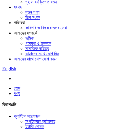
গৃহ ও ব্যক্তিগত যত্ন
সংবাদ
নতুন পণ্য
শিল্প সংবাদ
পরিষেবা
কারিগরি ও বিক্রয়োত্তর সেবা
আমাদের সম্পর্কে
ভূমিকা
গবেষণা ও উন্নয়ন
সামাজিক দায়িত্ব
আমাদের সাথে যোগ দিন
আমাদের সাথে যোগাযোগ করুন
English
হোম
পণ্য
বিভাগগুলি
প্লাস্টিক সংযোজন
অপটিক্যাল ব্রাইটনার
ইউভি শোষক