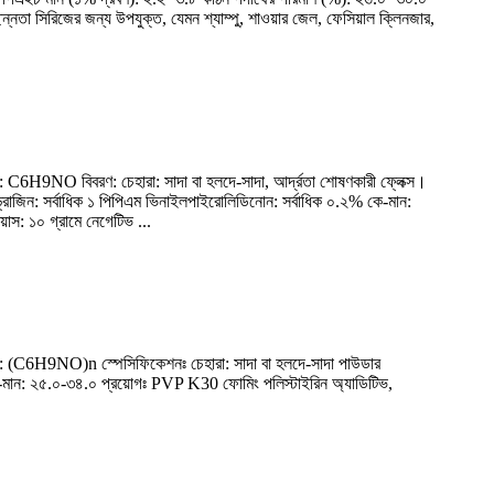
ছন্নতা সিরিজের জন্য উপযুক্ত, যেমন শ্যাম্পু, শাওয়ার জেল, ফেসিয়াল ক্লিনজার,
H9NO বিবরণ: চেহারা: সাদা বা হলদে-সাদা, আর্দ্রতা শোষণকারী ফ্লেক্স।
্রাজিন: সর্বাধিক ১ পিপিএম ভিনাইলপাইরোলিডিনোন: সর্বাধিক ০.২% কে-মান:
স: ১০ গ্রামে নেগেটিভ ...
(C6H9NO)n স্পেসিফিকেশনঃ চেহারা: সাদা বা হলদে-সাদা পাউডার
K-মান: ২৫.০-৩৪.০ প্রয়োগঃ PVP K30 ফোমিং পলিস্টাইরিন অ্যাডিটিভ,