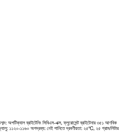
ব্দ: অপটিক্যাল ব্রাইটেনিং সিবিএস-এক্স, ফ্লুরোসেন্ট ব্রাইটেনার ৩৫১ আণবিক
: ১১২০-১১৬০ অপদ্রব্য: নেই পানিতে দ্রবণীয়তা: ২৫℃, ২৫ গ্রাম/লিটার