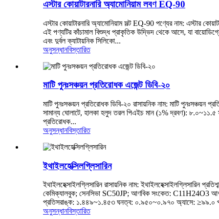
এস্টার কোয়াটারনারি অ্যামোনিয়াম লবণ EQ-90
এস্টার কোয়াটারনারি অ্যামোনিয়াম সল্ট EQ-90 পণ্যের নাম: এস্টার কোয
এই পণ্যটির কাঁচামাল বিশুদ্ধ প্রাকৃতিক উদ্ভিদ থেকে আসে, যা বায়োডি
এবং দুর্বল ক্যাটায়নিক সিলিকো...
অনুসন্ধান
বিস্তারিত
মাটি পুনঃসঞ্চয়ন প্রতিরোধক এজেন্ট ডিবি-২০
মাটি পুনঃসঞ্চয়ন প্রতিরোধক ডিবি-২০ রাসায়নিক নাম: মাটি পুনঃসঞ্চ
সামান্য ঘোলাটে, হালকা হলুদ তরল পিএইচ মান (১% দ্রবণ): ৮.০~১১.৫
প্রতিরোধক...
অনুসন্ধান
বিস্তারিত
ইথাইলহেক্সিলগ্লিসারিন
ইথাইলহেক্সাইলগ্লিসারিন রাসায়নিক নাম: ইথাইলহেক্সাইলগ্লিসারিন প্রত
কেমিক্যালবুক; সেনসিভা SC50JP; আণবিক সংকেত: C11H24O3 আণবিক ও
প্রতিসরাঙ্ক: ১.৪৪৯~১.৪৫৩ ঘনত্ব: ০.৯৫০~০.৯৭০ অ্যাসে: ≥৯৯.০ প্র
অনুসন্ধান
বিস্তারিত