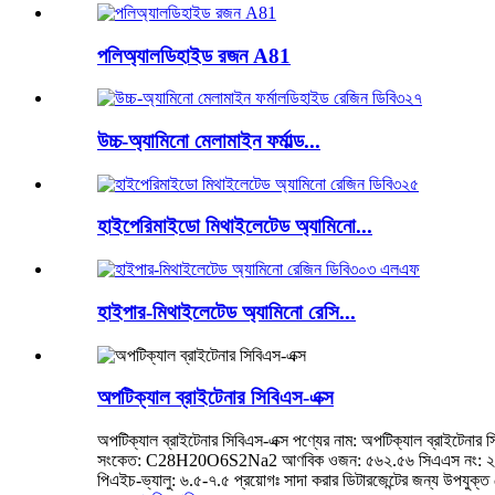
পলিঅ্যালডিহাইড রজন A81
উচ্চ-অ্যামিনো মেলামাইন ফর্মাল্ড...
হাইপেরিমাইডো মিথাইলেটেড অ্যামিনো...
হাইপার-মিথাইলেটেড অ্যামিনো রেসি...
অপটিক্যাল ব্রাইটেনার সিবিএস-এক্স
অপটিক্যাল ব্রাইটেনার সিবিএস-এক্স পণ্যের নাম: অপটিক্যাল ব্রাইটেনার 
সংকেত: C28H20O6S2Na2 আণবিক ওজন: ৫৬২.৫৬ সিএএস নং: ২৭৩৪৪-৪১-৮
পিএইচ-ভ্যালু: ৬.৫-৭.৫ প্রয়োগঃ সাদা করার ডিটারজেন্টের জন্য উপযুক্ত 