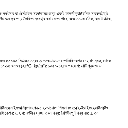
টনার বা টেক্সটাইল সফটনারের জন্য একটি আদর্শ ক্যাটায়নিক সারফ্যাক্ট্যান্ট।
০% ঘনত্বে পণ্য তৈরিতে ব্যবহার করা যেতে পারে, এবং নন-আয়নিক, ক্যাটায়নিক,
বিক ওজন ৫০০০০ সিএএস নম্বর ২৬৬৫৮-৪৬-৮ স্পেসিফিকেশন চেহারা: স্বচ্ছ থেকে
১০-১৫ ঘনত্ব (২৫℃, kg/m³): ১০৫০-১২৫০ প্রয়োগ: মাটি পুনঃসঞ্চয়ন
-ইথাইলহেক্সাইলঅক্সি)প্রোপেন-১,২-ডায়োল; গ্লিসারল α-(২-ইথাইলহেক্সাইল)ইথ
ারা: বর্ণহীন স্বচ্ছ তরল গন্ধ: বৈশিষ্ট্যপূর্ণ গন্ধ রঙ: ≤ ৩০