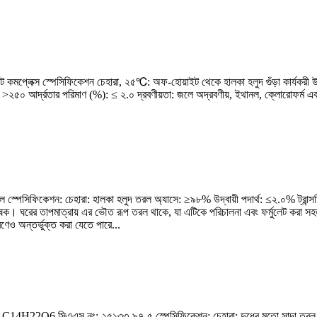
ক্ট্যান্ট কমপ্লেক্স স্পেসিফিকেশন চেহারা, ২৫℃: অফ-হোয়াইট থেকে হালকা হলুদ গুঁড়া ক
০ আর্দ্রতার পরিমাণ (%): ≤ ২.০ দ্রবণীয়তা: জলে অদ্রবণীয়, ইথানল, ক্লোরোফর্ম এব
পেসিফিকেশন: চেহারা: হালকা হলুদ তরল অ্যাসে: ≥৯৮% উদ্বায়ী পদার্থ: ≤২.০% ট্রান্সমি
ষক। ঘরের তাপমাত্রায় এর ভৌত রূপ তরল থাকে, যা এটিকে পরিচালনা এবং ফর্মুলেট করা
েও অন্তর্ভুক্ত করা যেতে পারে...
 C14H22O6 সিএএস নং: ২৫১৩৩-৯৭-৫ স্পেসিফিকেশন: চেহারা: দুধের মতো সাদা তরল প