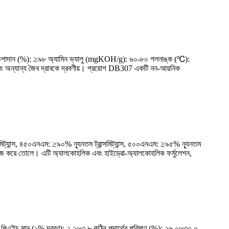
ার্যকরী উপাদান (%): ≥৯৮ অ্যামিন ভ্যালু (mgKOH/g): ৬০-৮০ গলনাঙ্ক (℃):
ং অন্যান্য জৈব দ্রাবকে দ্রবণীয়। প্রয়োগ DB307 একটি নন-আয়নিক
ট্যান্স, ৪৫০এনএম: ≥৯০% ন্যূনতম ট্রান্সমিট্যান্স, ৫০০এনএম: ≥৯৫% ন্যূনতম
 সহজ করে তোলে। এটি অ্যালকোহলিক এবং হাইড্রো-অ্যালকোহলিক ফর্মুলেশন,
িএইচ মান (১% দ্রবণ): ২.২~৩.৮ কঠিন পদার্থের পরিমাণ (%): ২৬.০~৩০.০