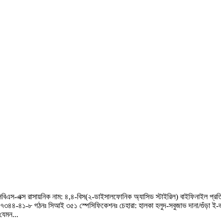
সিবিএস-এক্স রাসায়নিক নাম: ৪,৪-বিস(২-ডাইসালফোনিক অ্যাসিড স্টাইরিল) বাইফিনাইল প্রতিশ
 গঠনঃ সিআই ৩৫১ স্পেসিফিকেশনঃ চেহারা: হালকা হলুদ-সবুজাভ দানা/গুঁড়া ই-ভ্যালু
যেমন...