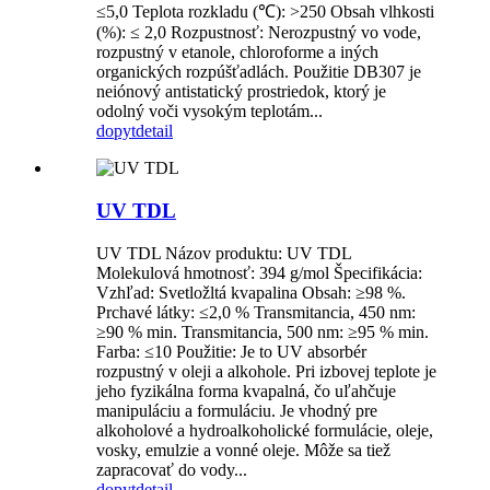
≤5,0 Teplota rozkladu (℃): >250 Obsah vlhkosti
(%): ≤ 2,0 Rozpustnosť: Nerozpustný vo vode,
rozpustný v etanole, chloroforme a iných
organických rozpúšťadlách. Použitie DB307 je
neiónový antistatický prostriedok, ktorý je
odolný voči vysokým teplotám...
dopyt
detail
UV TDL
UV TDL Názov produktu: UV TDL
Molekulová hmotnosť: 394 g/mol Špecifikácia:
Vzhľad: Svetložltá kvapalina Obsah: ≥98 %.
Prchavé látky: ≤2,0 % Transmitancia, 450 nm:
≥90 % min. Transmitancia, 500 nm: ≥95 % min.
Farba: ≤10 Použitie: Je to UV absorbér
rozpustný v oleji a alkohole. Pri izbovej teplote je
jeho fyzikálna forma kvapalná, čo uľahčuje
manipuláciu a formuláciu. Je vhodný pre
alkoholové a hydroalkoholické formulácie, oleje,
vosky, emulzie a vonné oleje. Môže sa tiež
zapracovať do vody...
dopyt
detail