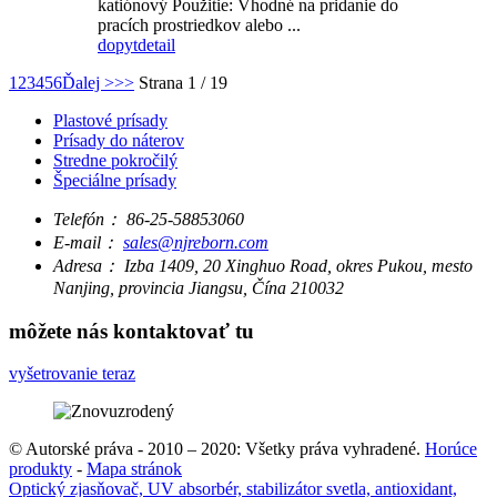
katiónový Použitie: Vhodné na pridanie do
pracích prostriedkov alebo ...
dopyt
detail
1
2
3
4
5
6
Ďalej >
>>
Strana 1 / 19
Plastové prísady
Prísady do náterov
Stredne pokročilý
Špeciálne prísady
Telefón：
86-25-58853060
E-mail：
sales@njreborn.com
Adresa：
Izba 1409, 20 Xinghuo Road, okres Pukou, mesto
Nanjing, provincia Jiangsu, Čína 210032
môžete nás kontaktovať tu
vyšetrovanie teraz
© Autorské práva - 2010 – 2020: Všetky práva vyhradené.
Horúce
produkty
-
Mapa stránok
Optický zjasňovač, UV absorbér, stabilizátor svetla, antioxidant,