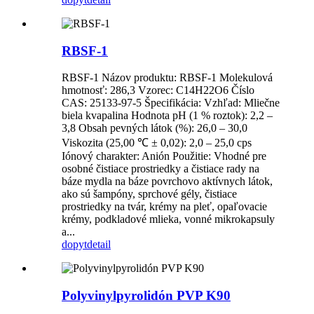
RBSF-1
RBSF-1 Názov produktu: RBSF-1 Molekulová
hmotnosť: 286,3 Vzorec: C14H22O6 Číslo
CAS: 25133-97-5 Špecifikácia: Vzhľad: Mliečne
biela kvapalina Hodnota pH (1 % roztok): 2,2 –
3,8 Obsah pevných látok (%): 26,0 – 30,0
Viskozita (25,00 ℃ ± 0,02): 2,0 – 25,0 cps
Iónový charakter: Anión Použitie: Vhodné pre
osobné čistiace prostriedky a čistiace rady na
báze mydla na báze povrchovo aktívnych látok,
ako sú šampóny, sprchové gély, čistiace
prostriedky na tvár, krémy na pleť, opaľovacie
krémy, podkladové mlieka, vonné mikrokapsuly
a...
dopyt
detail
Polyvinylpyrolidón PVP K90