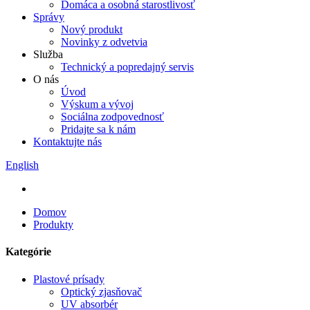
Domáca a osobná starostlivosť
Správy
Nový produkt
Novinky z odvetvia
Služba
Technický a popredajný servis
O nás
Úvod
Výskum a vývoj
Sociálna zodpovednosť
Pridajte sa k nám
Kontaktujte nás
English
Domov
Produkty
Kategórie
Plastové prísady
Optický zjasňovač
UV absorbér