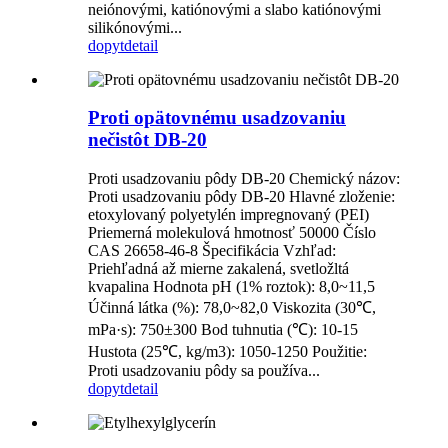
neiónovými, katiónovými a slabo katiónovými
silikónovými...
dopyt
detail
Proti opätovnému usadzovaniu
nečistôt DB-20
Proti usadzovaniu pôdy DB-20 Chemický názov:
Proti usadzovaniu pôdy DB-20 Hlavné zloženie:
etoxylovaný polyetylén impregnovaný (PEI)
Priemerná molekulová hmotnosť 50000 Číslo
CAS 26658-46-8 Špecifikácia Vzhľad:
Priehľadná až mierne zakalená, svetložltá
kvapalina Hodnota pH (1% roztok): 8,0~11,5
Účinná látka (%): 78,0~82,0 Viskozita (30℃,
mPa·s): 750±300 Bod tuhnutia (℃): 10-15
Hustota (25℃, kg/m3): 1050-1250 Použitie:
Proti usadzovaniu pôdy sa používa...
dopyt
detail