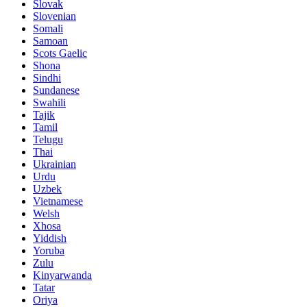
Slovak
Slovenian
Somali
Samoan
Scots Gaelic
Shona
Sindhi
Sundanese
Swahili
Tajik
Tamil
Telugu
Thai
Ukrainian
Urdu
Uzbek
Vietnamese
Welsh
Xhosa
Yiddish
Yoruba
Zulu
Kinyarwanda
Tatar
Oriya