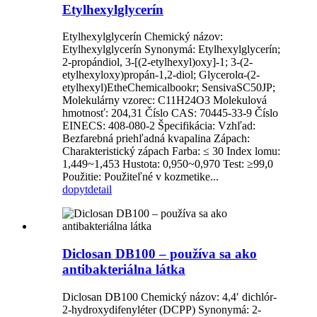
Etylhexylglycerín
Etylhexylglycerín Chemický názov:
Etylhexylglycerín Synonymá: Etylhexylglycerín;
2-propándiol, 3-[(2-etylhexyl)oxy]-1; 3-(2-
etylhexyloxy)propán-1,2-diol; Glycerolα-(2-
etylhexyl)EtheChemicalbookr; SensivaSC50JP;
Molekulárny vzorec: C11H24O3 Molekulová
hmotnosť: 204,31 Číslo CAS: 70445-33-9 Číslo
EINECS: 408-080-2 Špecifikácia: Vzhľad:
Bezfarebná priehľadná kvapalina Zápach:
Charakteristický zápach Farba: ≤ 30 Index lomu:
1,449~1,453 Hustota: 0,950~0,970 Test: ≥99,0
Použitie: Použiteľné v kozmetike...
dopyt
detail
Diclosan DB100 – používa sa ako
antibakteriálna látka
Diclosan DB100 Chemický názov: 4,4ʹ dichlór-
2‐hydroxydifenyléter (DCPP) Synonymá: 2-