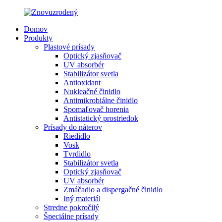
Domov
Produkty
Plastové prísady
Optický zjasňovač
UV absorbér
Stabilizátor svetla
Antioxidant
Nukleačné činidlo
Antimikrobiálne činidlo
Spomaľovač horenia
Antistatický prostriedok
Prísady do náterov
Riedidlo
Vosk
Tvrdidlo
Stabilizátor svetla
Optický zjasňovač
UV absorbér
Zmáčadlo a dispergačné činidlo
Iný materiál
Stredne pokročilý
Špeciálne prísady