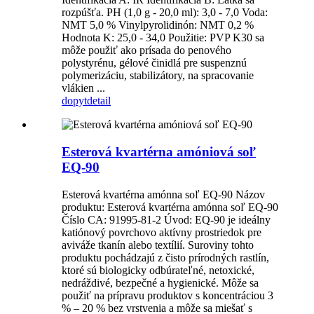
rozpúšťa. PH (1,0 g - 20,0 ml): 3,0 - 7,0 Voda:
NMT 5,0 % Vinylpyrolidinón: NMT 0,2 %
Hodnota K: 25,0 - 34,0 Použitie: PVP K30 sa
môže použiť ako prísada do penového
polystyrénu, gélové činidlá pre suspenznú
polymerizáciu, stabilizátory, na spracovanie
vlákien ...
dopyt
detail
Esterová kvartérna amóniová soľ
EQ-90
Esterová kvartérna amónna soľ EQ-90 Názov
produktu: Esterová kvartérna amónna soľ EQ-90
Číslo CA: 91995-81-2 Úvod: EQ-90 je ideálny
katiónový povrchovo aktívny prostriedok pre
aviváže tkanín alebo textílií. Suroviny tohto
produktu pochádzajú z čisto prírodných rastlín,
ktoré sú biologicky odbúrateľné, netoxické,
nedráždivé, bezpečné a hygienické. Môže sa
použiť na prípravu produktov s koncentráciou 3
% – 20 % bez vrstvenia a môže sa miešať s