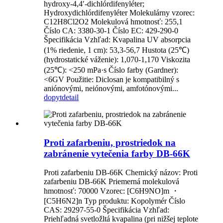
hydroxy-4,4′-dichlórdifenyléter;
Hydroxydichlórdifenyléter Molekulárny vzorec:
C12H8Cl2O2 Molekulová hmotnosť: 255,1
Číslo CA: 3380-30-1 Číslo EC: 429-290-0
Špecifikácia Vzhľad: Kvapalina UV absorpcia
(1% riedenie, 1 cm): 53,3-56,7 Hustota (25℃)
(hydrostatické váženie): 1,070-1,170 Viskozita
(25℃): <250 mPa·s Číslo farby (Gardner):
<6GV Použitie: Diclosan je kompatibilný s
aniónovými, neiónovými, amfotónovými...
dopyt
detail
Proti zafarbeniu, prostriedok na
zabránenie vytečenia farby DB-66K
Proti zafarbeniu DB-66K Chemický názov: Proti
zafarbeniu DB-66K Priemerná molekulová
hmotnosť: 70000 Vzorec: [C6H9NO]m ・
[C5H6N2]n Typ produktu: Kopolymér Číslo
CAS: 29297-55-0 Špecifikácia Vzhľad:
Priehľadná svetložltá kvapalina (pri nižšej teplote