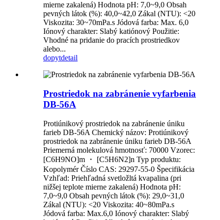
mierne zakalená) Hodnota pH: 7,0~9,0 Obsah
pevných látok (%): 40,0~42,0 Zákal (NTU): <20
Viskozita: 30~70mPa.s Jódová farba: Max. 6,0
Iónový charakter: Slabý katiónový Použitie:
Vhodné na pridanie do pracích prostriedkov
alebo...
dopyt
detail
Prostriedok na zabránenie vyfarbenia
DB-56A
Protiúnikový prostriedok na zabránenie úniku
farieb DB-56A Chemický názov: Protiúnikový
prostriedok na zabránenie úniku farieb DB-56A
Priemerná molekulová hmotnosť: 70000 Vzorec:
[C6H9NO]m ・ [C5H6N2]n Typ produktu:
Kopolymér Číslo CAS: 29297-55-0 Špecifikácia
Vzhľad: Priehľadná svetložltá kvapalina (pri
nižšej teplote mierne zakalená) Hodnota pH:
7,0~9,0 Obsah pevných látok (%): 29,0~31,0
Zákal (NTU): <20 Viskozita: 40~80mPa.s
Jódová farba: Max.6,0 Iónový charakter: Slabý