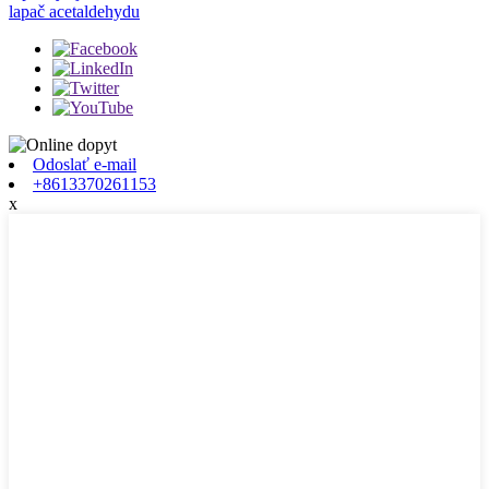
lapač acetaldehydu
Odoslať e-mail
+8613370261153
x