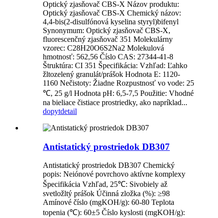
Optický zjasňovač CBS-X Názov produktu:
Optický zjasňovač CBS-X Chemický názov:
4,4-bis(2-disulfónová kyselina styryl)bifenyl
Synonymum: Optický zjasňovač CBS-X,
fluorescenčný zjasňovač 351 Molekulárny
vzorec: C28H20O6S2Na2 Molekulová
hmotnosť: 562,56 Číslo CAS: 27344-41-8
Štruktúra: CI 351 Špecifikácia: Vzhľad: Ľahko
žltozelený granulát/prášok Hodnota E: 1120-
1160 Nečistoty: Žiadne Rozpustnosť vo vode: 25
℃, 25 g/l Hodnota pH: 6,5-7,5 Použitie: Vhodné
na bieliace čistiace prostriedky, ako napríklad...
dopyt
detail
Antistatický prostriedok DB307
Antistatický prostriedok DB307 Chemický
popis: Neiónové povrchovo aktívne komplexy
Špecifikácia Vzhľad, 25℃: Sivobiely až
svetložltý prášok Účinná zložka (%): ≥98
Amínové číslo (mgKOH/g): 60-80 Teplota
topenia (℃): 60±5 Číslo kyslosti (mgKOH/g):