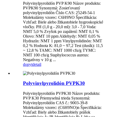
Polyvinylpyrolidón PVP K90 Názov produktu:
PVPK90 Synonymá: Zosieťovaný
polyvinylpyrolidón Číslo CAS: 25249-54-1
Molekulárny vzorec: C6H9NO Špecifikácia:
Vzhľad: Biele alebo žltkastobiele hygroskopické
vločky. PH (1,0 g - 20,0 ml): 3,0 - 7,0 Voda:
NMT 5,0 % Zvyšok po zapálení: NMT 0,1 %
Olovo: NMT 10 ppm Aldehydy: NMT 0,05 %
Hydrazín: NMT 1 ppm Vinylpyrolidinón: NMT
0,2 % Hodnota K: 81,0 ~ 97,2 Test (dusík): 11,5
~ 12,8 % TAMC: NMT 1000 cfu/g TYMC:
NMT 100 cfu/g Staphylococcus aureus:
Negatívny v 10 g ...
dopyt
detail
Polyvinylpyrolidón PVPK30
Polyvinylpyrolidón PVPK30 Názov produktu:
PVP K30 Priemyselná trieda Synonymá:
Polyvinylpyrolidón CAS č.: 9003-39-8
Molekulárny vzorec: (C6H9NO)n Špecifikácia:
Vzhľad: Biely alebo žltkastobiely prášok
Identifikácia A: IR Identifikácia B: Látka sa