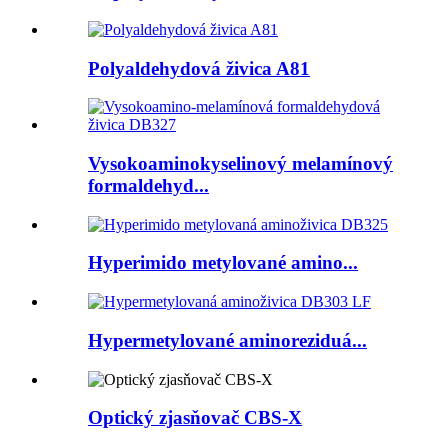
Polyaldehydová živica A81
Vysokoaminokyselinový melamínový
formaldehyd...
Hyperimido metylované amino...
Hypermetylované aminoreziduá...
Optický zjasňovač CBS-X