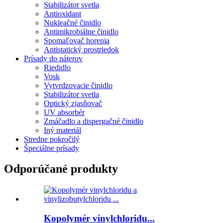
Stabilizátor svetla
Antioxidant
Nukleačné činidlo
Antimikrobiálne činidlo
Spomaľovač horenia
Antistatický prostriedok
Prísady do náterov
Riedidlo
Vosk
Vytvrdzovacie činidlo
Stabilizátor svetla
Optický zjasňovač
UV absorbér
Zmáčadlo a dispergačné činidlo
Iný materiál
Stredne pokročilý
Špeciálne prísady
Odporúčané produkty
Kopolymér vinylchloridu...