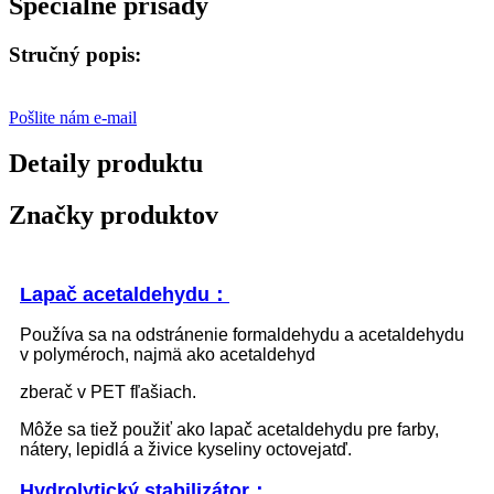
Špeciálne prísady
Stručný popis:
Pošlite nám e-mail
Detaily produktu
Značky produktov
Lapač acetaldehydu
：
Používa sa na odstránenie formaldehydu a acetaldehydu
v polyméroch, najmä ako acetaldehyd
zberač v PET fľašiach.
Môže sa tiež použiť ako lapač acetaldehydu pre farby,
nátery, lepidlá a živice kyseliny octovej
atď.
Hydrolytický stabilizátor
：