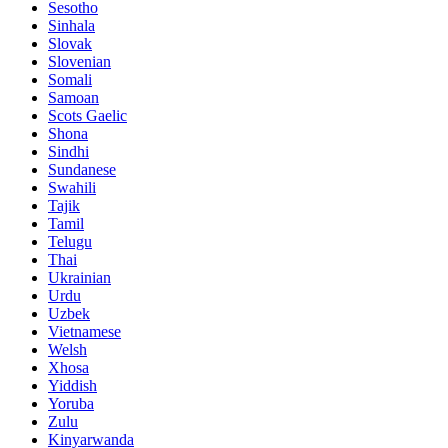
Sesotho
Sinhala
Slovak
Slovenian
Somali
Samoan
Scots Gaelic
Shona
Sindhi
Sundanese
Swahili
Tajik
Tamil
Telugu
Thai
Ukrainian
Urdu
Uzbek
Vietnamese
Welsh
Xhosa
Yiddish
Yoruba
Zulu
Kinyarwanda