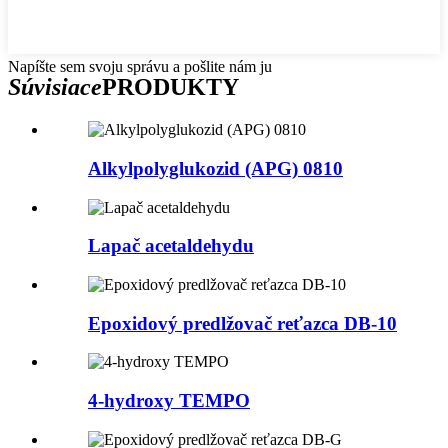
Napíšte sem svoju správu a pošlite nám ju
Súvisiace
PRODUKTY
Alkylpolyglukozid (APG) 0810
Lapač acetaldehydu
Epoxidový predlžovač reťazca DB-10
4-hydroxy TEMPO