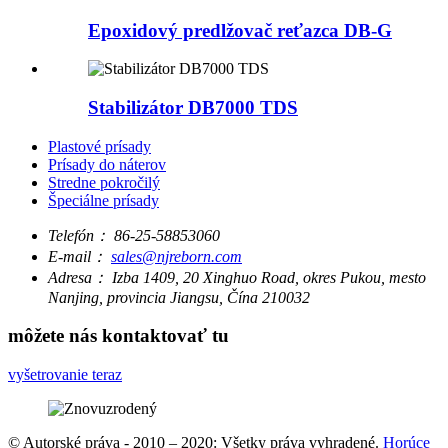
Epoxidový predlžovač reťazca DB-G
Stabilizátor DB7000 TDS
Plastové prísady
Prísady do náterov
Stredne pokročilý
Špeciálne prísady
Telefón：
86-25-58853060
E-mail：
sales@njreborn.com
Adresa：
Izba 1409, 20 Xinghuo Road, okres Pukou, mesto
Nanjing, provincia Jiangsu, Čína 210032
môžete nás kontaktovať tu
vyšetrovanie teraz
© Autorské práva - 2010 – 2020: Všetky práva vyhradené.
Horúce