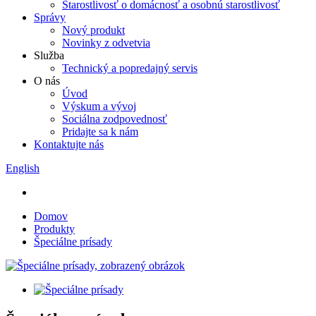
Starostlivosť o domácnosť a osobnú starostlivosť
Správy
Nový produkt
Novinky z odvetvia
Služba
Technický a popredajný servis
O nás
Úvod
Výskum a vývoj
Sociálna zodpovednosť
Pridajte sa k nám
Kontaktujte nás
English
Domov
Produkty
Špeciálne prísady