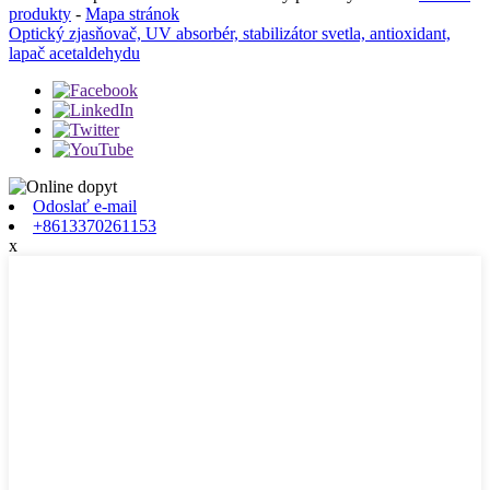
produkty
-
Mapa stránok
Optický zjasňovač, UV absorbér, stabilizátor svetla, antioxidant,
lapač acetaldehydu
Odoslať e-mail
+8613370261153
x