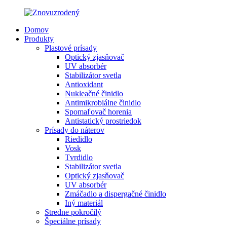
Domov
Produkty
Plastové prísady
Optický zjasňovač
UV absorbér
Stabilizátor svetla
Antioxidant
Nukleačné činidlo
Antimikrobiálne činidlo
Spomaľovač horenia
Antistatický prostriedok
Prísady do náterov
Riedidlo
Vosk
Tvrdidlo
Stabilizátor svetla
Optický zjasňovač
UV absorbér
Zmáčadlo a dispergačné činidlo
Iný materiál
Stredne pokročilý
Špeciálne prísady