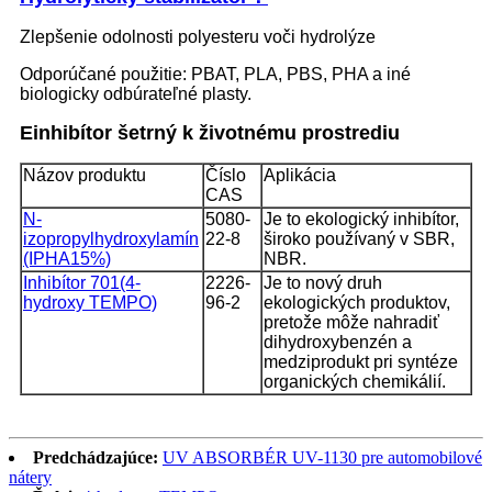
Zlepšenie odolnosti polyesteru voči hydrolýze
Odporúčané použitie: PBAT, PLA, PBS, PHA a iné
biologicky odbúrateľné plasty.
E
inhibítor šetrný k životnému prostrediu
Názov produktu
Číslo
Aplikácia
CAS
N-
5080-
Je to ekologický inhibítor,
izopropylhydroxylamín
22-8
široko používaný v SBR,
(IPHA15%)
NBR.
Inhibítor 701
(4-
2226-
Je to nový druh
hydroxy TEMPO)
96-2
ekologických produktov,
pretože môže nahradiť
dihydroxybenzén a
medziprodukt pri syntéze
organických chemikálií.
Predchádzajúce:
UV ABSORBÉR UV-1130 pre automobilové
nátery