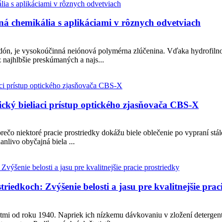
ná chemikália s aplikáciami v rôznych odvetviach
ón, je vysokoúčinná neiónová polymérna zlúčenina. Vďaka hydrofilnost
 najhlbšie preskúmaných a najs...
ický bieliaci prístup optického zjasňovača CBS-X
ečo niektoré pracie prostriedky dokážu biele oblečenie po vypraní stá
nlivo obyčajná biela ...
riedkoch: Zvýšenie belosti a jasu pre kvalitnejšie prac
ntmi od roku 1940. Napriek ich nízkemu dávkovaniu v zložení detergen