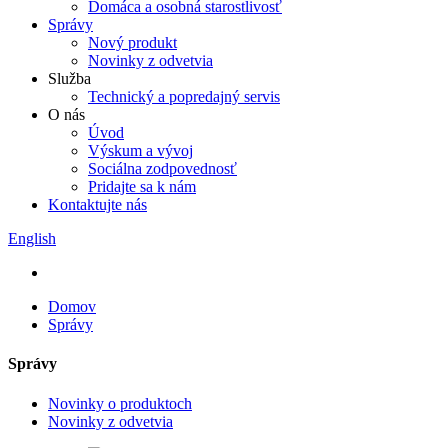
Domáca a osobná starostlivosť
Správy
Nový produkt
Novinky z odvetvia
Služba
Technický a popredajný servis
O nás
Úvod
Výskum a vývoj
Sociálna zodpovednosť
Pridajte sa k nám
Kontaktujte nás
English
Domov
Správy
Správy
Novinky o produktoch
Novinky z odvetvia