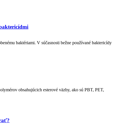
baktericídmi
obenému baktériami. V súčasnosti bežne používané baktericídy
 polymérov obsahujúcich esterové väzby, ako sú PBT, PET,
rať?