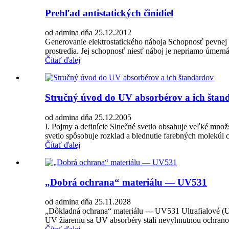
Prehľad antistatických činidiel
od admina dňa 25.12.2012
Generovanie elektrostatického náboja Schopnosť pevnej l
prostredia. Jej schopnosť niesť náboj je nepriamo úmerná je
Čítať ďalej
Stručný úvod do UV absorbérov a ich štan
od admina dňa 25.12.2005
I. Pojmy a definície Slnečné svetlo obsahuje veľké množ
svetlo spôsobuje rozklad a blednutie farebných molekúl
Čítať ďalej
„Dobrá ochrana“ materiálu — UV531
od admina dňa 25.11.2028
„Dôkladná ochrana“ materiálu --- UV531 Ultrafialové (UV) 
UV žiareniu sa UV absorbéry stali nevyhnutnou ochranou