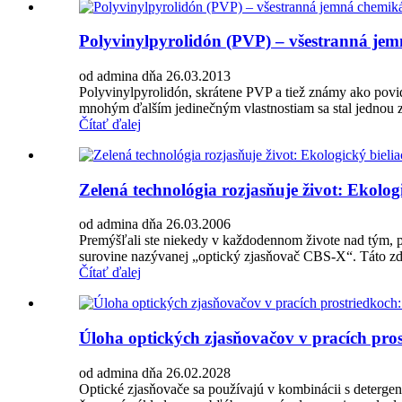
Polyvinylpyrolidón (PVP) – všestranná jem
od admina dňa 26.03.2013
Polyvinylpyrolidón, skrátene PVP a tiež známy ako povid
mnohým ďalším jedinečným vlastnostiam sa stal jednou z
Čítať ďalej
Zelená technológia rozjasňuje život: Ekolog
od admina dňa 26.03.2006
Premýšľali ste niekedy v každodennom živote nad tým, pr
surovine nazývanej „optický zjasňovač CBS-X“. Táto zda
Čítať ďalej
Úloha optických zjasňovačov v pracích prost
od admina dňa 26.02.2028
Optické zjasňovače sa používajú v kombinácii s deterge