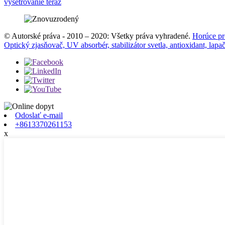
vyšetrovanie teraz
© Autorské práva - 2010 – 2020: Všetky práva vyhradené.
Horúce pr
Optický zjasňovač, UV absorbér, stabilizátor svetla, antioxidant, lapa
Odoslať e-mail
+8613370261153
x