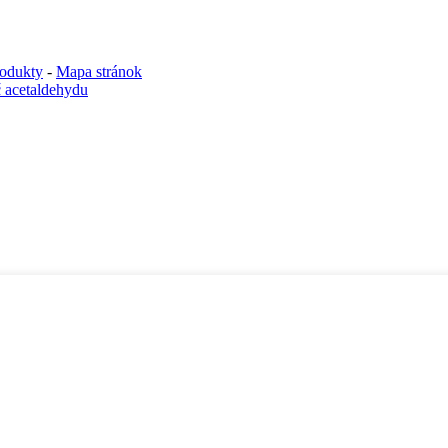
odukty
-
Mapa stránok
č acetaldehydu