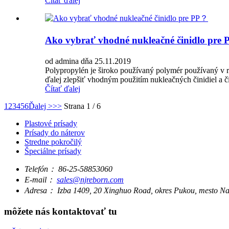
Čítať ďalej
Ako vybrať vhodné nukleačné činidlo pre
od admina dňa 25.11.2019
Polypropylén je široko používaný polymér používaný v rôz
ďalej zlepšiť vhodným použitím nukleačných činidiel a čír
Čítať ďalej
1
2
3
4
5
6
Ďalej >
>>
Strana 1 / 6
Plastové prísady
Prísady do náterov
Stredne pokročilý
Špeciálne prísady
Telefón：
86-25-58853060
E-mail：
sales@njreborn.com
Adresa：
Izba 1409, 20 Xinghuo Road, okres Pukou, mesto Na
môžete nás kontaktovať tu