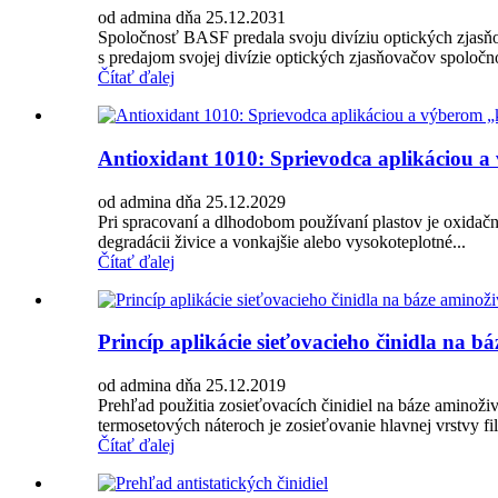
od admina dňa 25.12.2031
Spoločnosť BASF predala svoju divíziu optických zjasňov
s predajom svojej divízie optických zjasňovačov spoločn
Čítať ďalej
Antioxidant 1010: Sprievodca aplikáciou a
od admina dňa 25.12.2029
Pri spracovaní a dlhodobom používaní plastov je oxidač
degradácii živice a vonkajšie alebo vysokoteplotné...
Čítať ďalej
Princíp aplikácie sieťovacieho činidla na b
od admina dňa 25.12.2019
Prehľad použitia zosieťovacích činidiel na báze amin
termosetových náteroch je zosieťovanie hlavnej vrstvy fi
Čítať ďalej