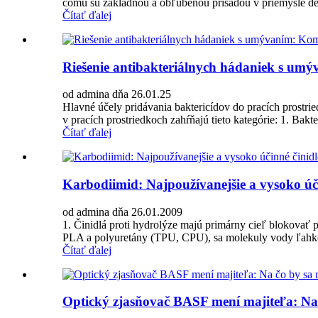
čomu sú základnou a obľúbenou prísadou v priemysle dete
Čítať ďalej
Riešenie antibakteriálnych hádaniek s um
od admina dňa 26.01.25
Hlavné účely pridávania baktericídov do pracích prostr
v pracích prostriedkoch zahŕňajú tieto kategórie: 1. Bak
Čítať ďalej
Karbodiimid: Najpoužívanejšie a vysoko úči
od admina dňa 26.01.2009
1. Činidlá proti hydrolýze majú primárny cieľ blokovať
PLA a polyuretány (TPU, CPU), sa molekuly vody ľahko
Čítať ďalej
Optický zjasňovač BASF mení majiteľa: Na 