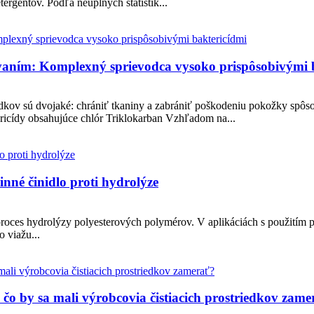
rgentov. Podľa neúplných štatistík...
ývaním: Komplexný sprievodca vysoko prispôsobivými 
iedkov sú dvojaké: chrániť tkaniny a zabrániť poškodeniu pokožky spôs
tericídy obsahujúce chlór Triklokarban Vzhľadom na...
nné činidlo proti hydrolýze
 proces hydrolýzy polyesterových polymérov. V aplikáciách s použitím
 viažu...
čo by sa mali výrobcovia čistiacich prostriedkov zame