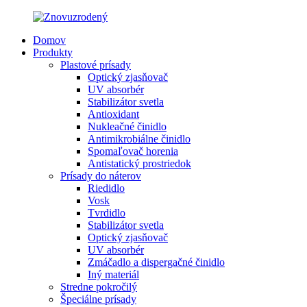
Domov
Produkty
Plastové prísady
Optický zjasňovač
UV absorbér
Stabilizátor svetla
Antioxidant
Nukleačné činidlo
Antimikrobiálne činidlo
Spomaľovač horenia
Antistatický prostriedok
Prísady do náterov
Riedidlo
Vosk
Tvrdidlo
Stabilizátor svetla
Optický zjasňovač
UV absorbér
Zmáčadlo a dispergačné činidlo
Iný materiál
Stredne pokročilý
Špeciálne prísady