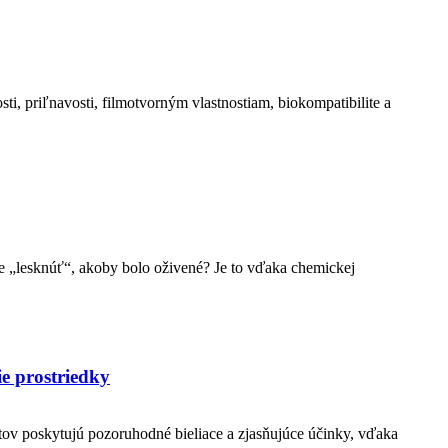
i, priľnavosti, filmotvorným vlastnostiam, biokompatibilite a
le „lesknúť“, akoby bolo oživené? Je to vďaka chemickej
ie prostriedky
tov poskytujú pozoruhodné bieliace a zjasňujúce účinky, vďaka