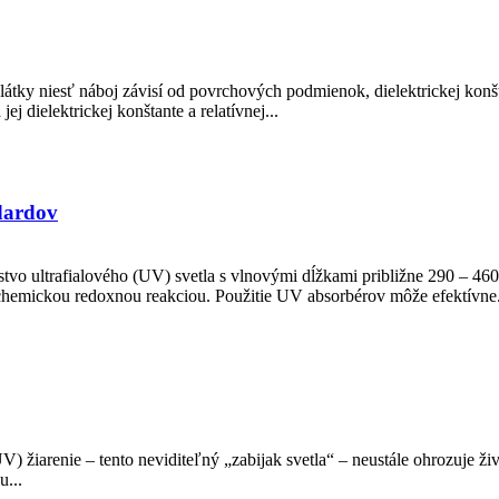
átky niesť náboj závisí od povrchových podmienok, dielektrickej konšt
j dielektrickej konštante a relatívnej...
dardov
stvo ultrafialového (UV) svetla s vlnovými dĺžkami približne 290 – 46
 chemickou redoxnou reakciou. Použitie UV absorbérov môže efektívne.
žiarenie – tento neviditeľný „zabijak svetla“ – neustále ohrozuje život
...