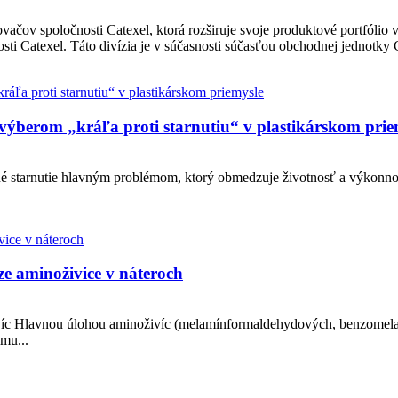
ačov spoločnosti Catexel, ktorá rozširuje svoje produktové portfólio v
osti Catexel. Táto divízia je v súčasnosti súčasťou obchodnej jednotky
 výberom „kráľa proti starnutiu“ v plastikárskom prie
né starnutie hlavným problémom, ktorý obmedzuje životnosť a výkonnos
áze aminoživice v náteroch
oživíc Hlavnou úlohou aminoživíc (melamínformaldehydových, benzom
lmu...