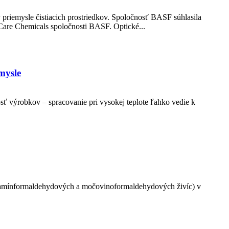
 priemysle čistiacich prostriedkov. Spoločnosť BASF súhlasila
 Care Chemicals spoločnosti BASF. Optické...
mysle
ť výrobkov – spracovanie pri vysokej teplote ľahko vedie k
elamínformaldehydových a močovinoformaldehydových živíc) v