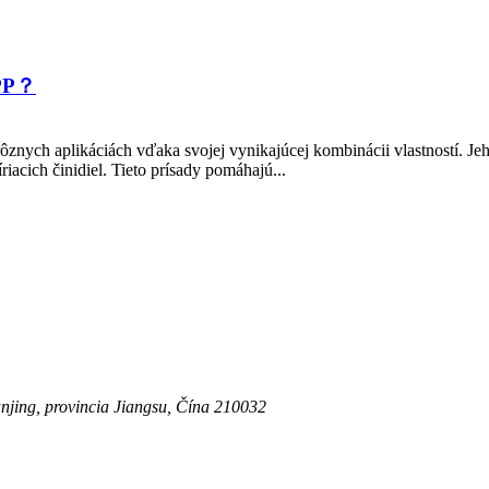
 PP？
nych aplikáciách vďaka svojej vynikajúcej kombinácii vlastností. Jeho
iacich činidiel. Tieto prísady pomáhajú...
njing, provincia Jiangsu, Čína 210032