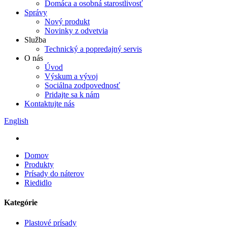
Domáca a osobná starostlivosť
Správy
Nový produkt
Novinky z odvetvia
Služba
Technický a popredajný servis
O nás
Úvod
Výskum a vývoj
Sociálna zodpovednosť
Pridajte sa k nám
Kontaktujte nás
English
Domov
Produkty
Prísady do náterov
Riedidlo
Kategórie
Plastové prísady