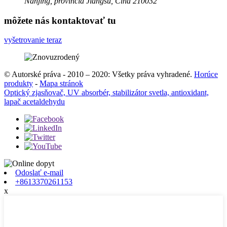
Nanjing, provincia Jiangsu, Čína 210032
môžete nás kontaktovať tu
vyšetrovanie teraz
© Autorské práva - 2010 – 2020: Všetky práva vyhradené.
Horúce
produkty
-
Mapa stránok
Optický zjasňovač, UV absorbér, stabilizátor svetla, antioxidant,
lapač acetaldehydu
Odoslať e-mail
+8613370261153
x