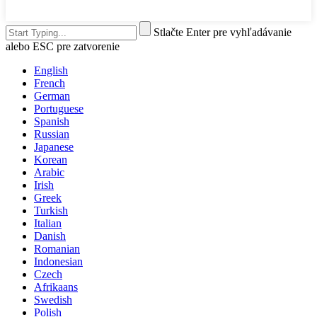
Stlačte Enter pre vyhľadávanie
alebo ESC pre zatvorenie
English
French
German
Portuguese
Spanish
Russian
Japanese
Korean
Arabic
Irish
Greek
Turkish
Italian
Danish
Romanian
Indonesian
Czech
Afrikaans
Swedish
Polish