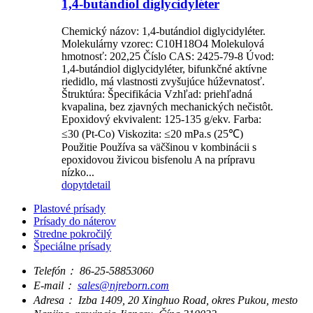
1,4-butándiol diglycidyléter
Chemický názov: 1,4-butándiol diglycidyléter.
Molekulárny vzorec: C10H18O4 Molekulová
hmotnosť: 202,25 Číslo CAS: 2425-79-8 Úvod:
1,4-butándiol diglycidyléter, bifunkčné aktívne
riedidlo, má vlastnosti zvyšujúce húževnatosť.
Štruktúra: Špecifikácia Vzhľad: priehľadná
kvapalina, bez zjavných mechanických nečistôt.
Epoxidový ekvivalent: 125-135 g/ekv. Farba:
≤30 (Pt-Co) Viskozita: ≤20 mPa.s (25℃)
Použitie Používa sa väčšinou v kombinácii s
epoxidovou živicou bisfenolu A na prípravu
nízko...
dopyt
detail
Plastové prísady
Prísady do náterov
Stredne pokročilý
Špeciálne prísady
Telefón：
86-25-58853060
E-mail：
sales@njreborn.com
Adresa：
Izba 1409, 20 Xinghuo Road, okres Pukou, mesto