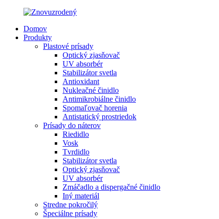
Domov
Produkty
Plastové prísady
Optický zjasňovač
UV absorbér
Stabilizátor svetla
Antioxidant
Nukleačné činidlo
Antimikrobiálne činidlo
Spomaľovač horenia
Antistatický prostriedok
Prísady do náterov
Riedidlo
Vosk
Tvrdidlo
Stabilizátor svetla
Optický zjasňovač
UV absorbér
Zmáčadlo a dispergačné činidlo
Iný materiál
Stredne pokročilý
Špeciálne prísady