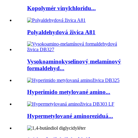
Kopolymér vinylchloridu...
Polyaldehydová živica A81
Vysokoaminokyselinový melamínový
formaldehyd...
Hyperimido metylované amino...
Hypermetylované aminoreziduá...