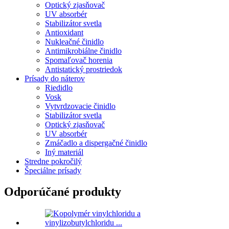
Optický zjasňovač
UV absorbér
Stabilizátor svetla
Antioxidant
Nukleačné činidlo
Antimikrobiálne činidlo
Spomaľovač horenia
Antistatický prostriedok
Prísady do náterov
Riedidlo
Vosk
Vytvrdzovacie činidlo
Stabilizátor svetla
Optický zjasňovač
UV absorbér
Zmáčadlo a dispergačné činidlo
Iný materiál
Stredne pokročilý
Špeciálne prísady
Odporúčané produkty