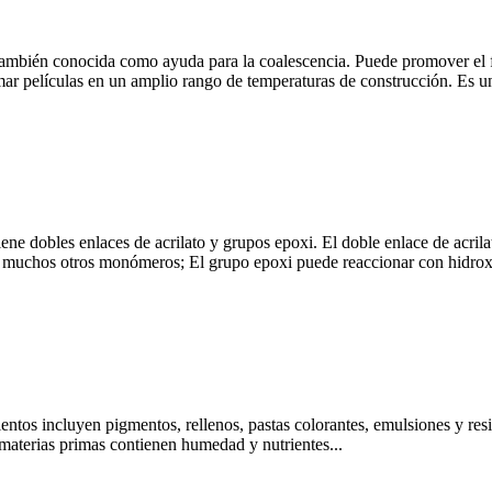
 también conocida como ayuda para la coalescencia. Puede promover el f
ar películas en un amplio rango de temperaturas de construcción. Es una
e dobles enlaces de acrilato y grupos epoxi. El doble enlace de acrilato
 muchos otros monómeros; El grupo epoxi puede reaccionar con hidroxi
entos incluyen pigmentos, rellenos, pastas colorantes, emulsiones y resi
s materias primas contienen humedad y nutrientes...