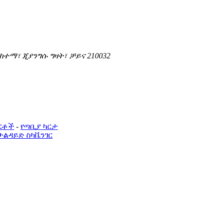
 ከተማ፣ ጂያንግሱ ግዛት፣ ቻይና 210032
ርቶች
-
የጣቢያ ካርታ
ታልዳይድ ስካቬንገር