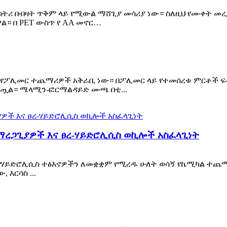
ስትሪ በብዛት ጥቅም ላይ የሚውል ማሸጊያ መሳሪያ ነው። ስለዚህ የሙቀት መ
ል። በ PET ውስጥ የ AA መኖር…
ስጥ የፖሊመር ተጨማሪዎች አቅራቢ ነው። በፖሊመር ላይ የተመሰረቱ ምርቶች ፍ
 ቆርጧል። ሜላሚን-ፎርማልዳይድ ሙጫ በቲ...
ረጋጊያዎች እና ፀረ-ሃይድሮሊሲስ ወኪሎች አስፈላጊነት
 የሃይድሮሊሲስ ተፅእኖዎችን ለመቋቋም የሚረዱ ሁለት ወሳኝ የኬሚካል ተጨ
እርሳስ ...