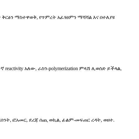
ጠጥ ቅርፅን ማስተዋወቅ, የጥምረት አፈፃፀምን ማሻሻል እና በተለያዩ
ኛ reactivity አለው, ራስን-polymerization ምላሽ ሊወስድ ይችላል,
ት, ፎአመር, ደረጃ ሰጪ ወኪል, ፊልም-መፍጠር ረዳት, ወዘተ.