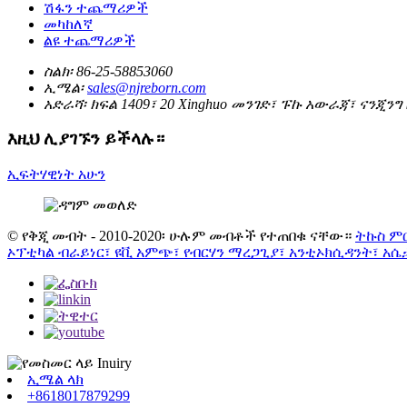
ሽፋን ተጨማሪዎች
መካከለኛ
ልዩ ተጨማሪዎች
ስልክ፡
86-25-58853060
ኢሜል፡
sales@njreborn.com
አድራሻ፡
ክፍል 1409፣ 20 Xinghuo መንገድ፣ ፑኩ አውራጃ፣ ናንጂንግ
እዚህ ሊያገኙን ይችላሉ።
ኢፍትሃዊነት አሁን
© የቅጂ መብት - 2010-2020፡ ሁሉም መብቶች የተጠበቁ ናቸው።
ትኩስ ም
ኦፕቲካል ብራይነር፣ ዩቪ አምጭ፣ የብርሃን ማረጋጊያ፣ አንቲኦክሲዳንት፣ አሴ
ኢሜል ላክ
+8618017879299