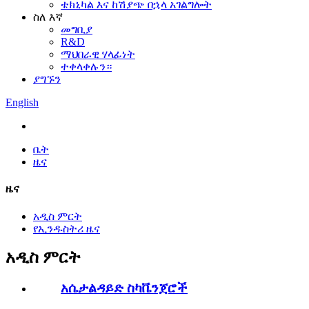
ቴክኒካል እና ከሽያጭ በኋላ አገልግሎት
ስለ እኛ
መግቢያ
R&D
ማህበራዊ ሃላፊነት
ተቀላቀሉን።
ያግኙን
English
ቤት
ዜና
ዜና
አዲስ ምርት
የኢንዱስትሪ ዜና
አዲስ ምርት
አሴታልዳይድ ስካቬንጀሮች