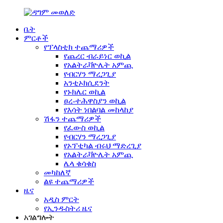
ቤት
ምርቶች
የፕላስቲክ ተጨማሪዎች
የጨረር ብራይነር ወኪል
የአልትራቫዮሌት አምጪ
የብርሃን ማረጋጊያ
አንቲኦክሲደንት
የኑክሌር ወኪል
ፀረ-ተሕዋስያን ወኪል
የእሳት ነበልባል መከላከያ
ሽፋን ተጨማሪዎች
የፈውስ ወኪል
የብርሃን ማረጋጊያ
የኦፕቲካል ብሩህ ማድረጊያ
የአልትራቫዮሌት አምጪ
ሌላ ቁሳቁስ
መካከለኛ
ልዩ ተጨማሪዎች
ዜና
አዲስ ምርት
የኢንዱስትሪ ዜና
አገልግሎት