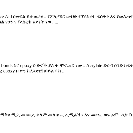
scence Aid በመባል ይታወቃል። የፖሊሜር ውህድ የፕላስቲክ ፍሰትን እና የመለ
ሆነ የፕላስቲክ አይነት ነው. ...
ble bonds እና epoxy ቡድኖች ያሉት ሞኖመር ነው። Acrylate ድርብ ቦንድ ከፍተ
 epoxy ቡድን ከሃይድሮክሳይል ፣ ከ ...
ቅለሚያ, መሙያ, ቀለም መለጠፍ, ኢሚልሽን እና ሙጫ, ወፍራም, ዲስፐርሰን