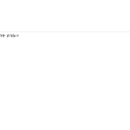
ጋት ይንኩ።