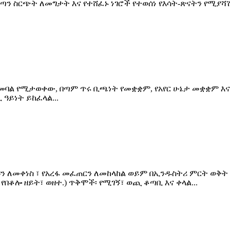
ፈጣን ስርጭት ለመግታት እና የተሸፈኑ ነገሮች የተወሰነ የእሳት-ጽናትን የሚያሻ
 በመባል የሚታወቀው, በጣም ጥሩ ቢጫነት የመቋቋም, የአየር ሁኔታ መቋቋም 
ዓይነት ይከፈላል...
ን ለመቀነስ ፣ የአረፋ መፈጠርን ለመከላከል ወይም በኢንዱስትሪ ምርት ወቅት
የበቆሎ ዘይት፣ ወዘተ.) ጥቅሞች፡ የሚገኝ፣ ወጪ ቆጣቢ እና ቀላል...