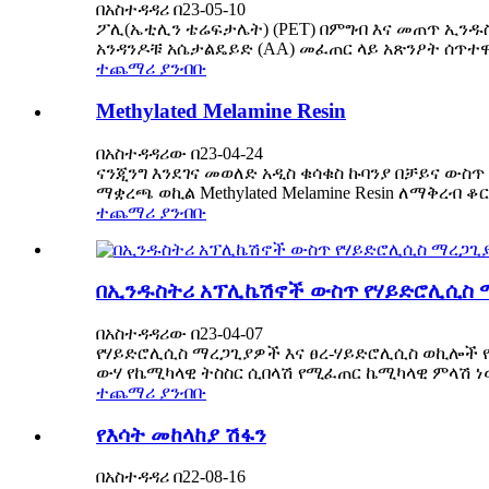
በአስተዳዳሪ በ23-05-10
ፖሊ(ኤቲሊን ቴሬፍታሌት) (PET) በምግብ እና መጠጥ ኢንዱ
አንዳንዶቹ አሴታልዴይድ (AA) መፈጠር ላይ አጽንዖት ሰጥተዋ
ተጨማሪ ያንብቡ
Methylated Melamine Resin
በአስተዳዳሪው በ23-04-24
ናንጂንግ እንደገና መወለድ አዲስ ቁሳቁስ ኩባንያ በቻይና ው
ማቋረጫ ወኪል Methylated Melamine Resin ለማቅረብ
ተጨማሪ ያንብቡ
በኢንዱስትሪ አፕሊኬሽኖች ውስጥ የሃይድሮሊሲስ ማ
በአስተዳዳሪው በ23-04-07
የሃይድሮሊሲስ ማረጋጊያዎች እና ፀረ-ሃይድሮሊሲስ ወኪሎች
ውሃ የኬሚካላዊ ትስስር ሲበላሽ የሚፈጠር ኬሚካላዊ ምላሽ ነው, 
ተጨማሪ ያንብቡ
የእሳት መከላከያ ሽፋን
በአስተዳዳሪ በ22-08-16