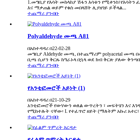
1.መግቢያ የእሳት መከላከያ ሽፋን እሳቱን የሚቀንስ፣የእሳትን 
እና ማቃጠል ወይም የቁስ መበላሸት ሊያዘገይ ይችላል...
ተጨማሪ ያንብቡ
Polyaldehyde ሙጫ A81
በአስተዳዳሪ በ22-02-28
መግቢያ Aldehyde ሙጫ, በተጨማሪም polyacetal ሙጫ
ቢጫ ሲሆን ቅርጹ ከግራኑላ በኋላ ወደ ክብ ቅርጽ ያለው ቅንጣቢ 
ተጨማሪ ያንብቡ
የአንቲፎመሮች አይነት (1)
በአስተዳዳሪ በ21-10-29
አንቲፎመሮች የውሃውን ወለል ውጥረትን ፣ መፍትሄን እና እገዳ
የሚከተሉት ናቸው፡ I. የተፈጥሮ ዘይት (ማለትም አኩሪ አተር፣ 
ተጨማሪ ያንብቡ
የፊልም ጥምረት እርዳታ