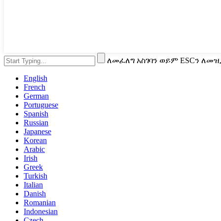
ለመፈለግ አስገባን ወይም ESCን ለመዝ
English
French
German
Portuguese
Spanish
Russian
Japanese
Korean
Arabic
Irish
Greek
Turkish
Italian
Danish
Romanian
Indonesian
Czech