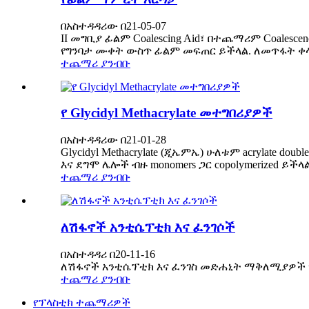
በአስተዳዳሪው በ21-05-07
II መግቢያ ፊልም Coalescing Aid፣ በተጨማሪም Coale
የግንባታ ሙቀት ውስጥ ፊልም መፍጠር ይችላል. ለመጥፋት ቀላል የ
ተጨማሪ ያንብቡ
የ Glycidyl Methacrylate መተግበሪያዎች
በአስተዳዳሪው በ21-01-28
Glycidyl Methacrylate (ጂኤምኤ) ሁለቱም acrylate dou
እና ደግሞ ሌሎች ብዙ monomers ጋር copolymerized ይችላል;
ተጨማሪ ያንብቡ
ለሽፋኖች አንቲሴፕቲክ እና ፈንገሶች
በአስተዳዳሪ በ20-11-16
ለሽፋኖች አንቲሴፕቲክ እና ፈንገስ መድሐኒት ማቅለሚያዎች ማ
ተጨማሪ ያንብቡ
የፕላስቲክ ተጨማሪዎች