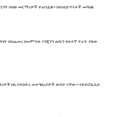
ረጋጋት በብዙ መርማሪዎች ተጠንቷል። ከእነዚህ ጥናቶች መካከል
ላጎት እየጨመረ በመምጣቱ ናንጂንግ ሬቦርን ከፍተኛ ጥራት ያለው
ማሪዎች በኢንዱስትሪ መተግበሪያዎች ውስጥ ናቸው። ሃይድሮሊሲስ