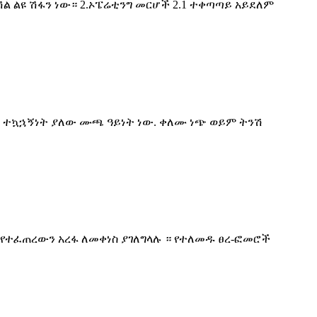
ሽል ልዩ ሽፋን ነው። 2.ኦፔሬቲንግ መርሆች 2.1 ተቀጣጣይ አይደለም
እና ተኳኋኝነት ያለው ሙጫ ዓይነት ነው. ቀለሙ ነጭ ወይም ትንሽ
 የተፈጠረውን አረፋ ለመቀነስ ያገለግላሉ ። የተለመዱ ፀረ-ፎመሮች