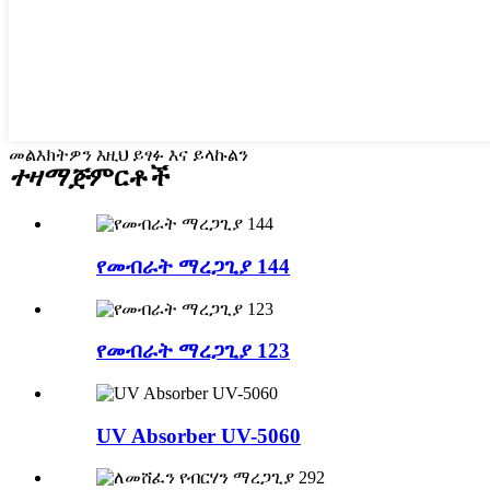
መልእክትዎን እዚህ ይፃፉ እና ይላኩልን
ተዛማጅ
ምርቶች
የመብራት ማረጋጊያ 144
የመብራት ማረጋጊያ 123
UV Absorber UV-5060