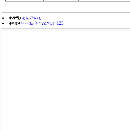
ቀዳሚ፡
ቲኤምኤቢ
ቀጣይ፡
የመብራት ማረጋጊያ 123