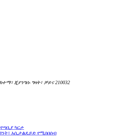
 ከተማ፣ ጂያንግሱ ግዛት፣ ቻይና 210032
-
የጣቢያ ካርታ
ሲዳንት፣ አሲታልዴይድ የሚሰበሰብ