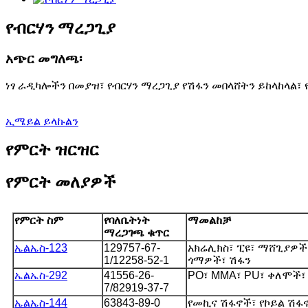
የብርሃን ማረጋጊያ
አጭር መግለጫ፡
ነፃ ራዲካሎችን በመያዝ፣ የብርሃን ማረጋጊያ የሽፋን መበላሸትን ይከላከላል
ኢሜይል ይላኩልን
የምርት ዝርዝር
የምርት መለያዎች
የምርት ስም
የባለቤትነት
ማመልከቻ
ማረጋገጫ ቁጥር
ኤልኤስ-123
129757-67-
አክሬሊክስ፣ ፒዩ፣ ማሸጊያዎ
1/
12258-52-1
ጎማዎች፣ ሽፋን
ኤልኤስ-292
41556-26-
PO፣ MMA፣ PU፣ ቀለሞች፣
7/
82919-37-7
ኤልኤስ-144
63843-89-0
የመኪና ሽፋኖች፣ የኮይል ሽፋ