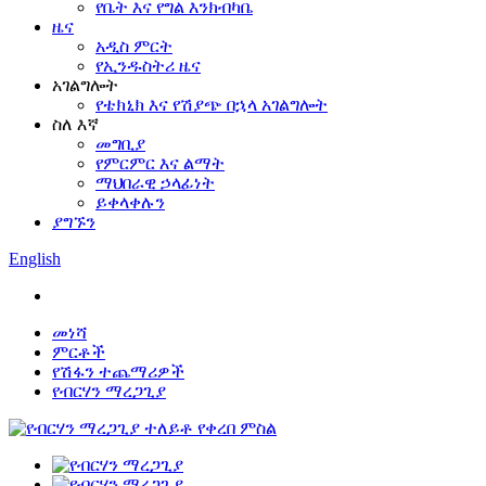
የቤት እና የግል እንክብካቤ
ዜና
አዲስ ምርት
የኢንዱስትሪ ዜና
አገልግሎት
የቴክኒክ እና የሽያጭ በኋላ አገልግሎት
ስለ እኛ
መግቢያ
የምርምር እና ልማት
ማህበራዊ ኃላፊነት
ይቀላቀሉን
ያግኙን
English
መነሻ
ምርቶች
የሽፋን ተጨማሪዎች
የብርሃን ማረጋጊያ