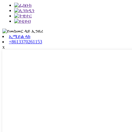
ኢሜይል ላክ
+8613370261153
x