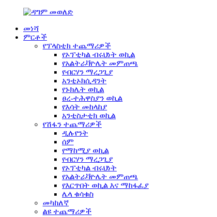
መነሻ
ምርቶች
የፕላስቲክ ተጨማሪዎች
የኦፕቲካል ብሩህነት ወኪል
የአልትራቫዮሌት መምጠጫ
የብርሃን ማረጋጊያ
አንቲኦክሲዳንት
የኑክሌት ወኪል
ፀረ-ተሕዋስያን ወኪል
የእሳት መከላከያ
አንቲስታቲክ ወኪል
የሽፋን ተጨማሪዎች
ዲሉየንት
ሰም
የማከሚያ ወኪል
የብርሃን ማረጋጊያ
የኦፕቲካል ብሩህነት
የአልትራቫዮሌት መምጠጫ
የእርጥበት ወኪል እና ማከፋፈያ
ሌላ ቁሳቁስ
መካከለኛ
ልዩ ተጨማሪዎች