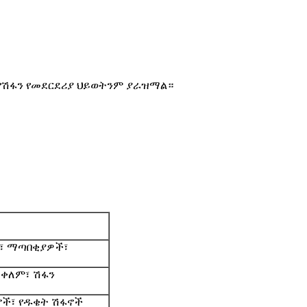
፣ የሽፋን የመደርደሪያ ህይወትንም ያራዝማል።
ች፣ ማጣበቂያዎች፣
 ቀለም፣ ሽፋን
ኖች፣ የዱቄት ሽፋኖች