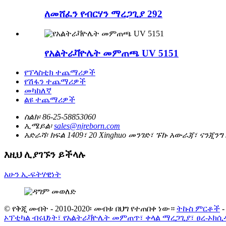
ለመሸፈን የብርሃን ማረጋጊያ 292
የአልትራቫዮሌት መምጠጫ UV 5151
የፕላስቲክ ተጨማሪዎች
የሽፋን ተጨማሪዎች
መካከለኛ
ልዩ ተጨማሪዎች
ስልክ፡
86-25-58853060
ኢሜይል፡
sales@njreborn.com
አድራሻ፡
ክፍል 1409፣ 20 Xinghuo መንገድ፣ ፑኩ አውራጃ፣ ናንጂንግ
እዚህ ሊያገኙን ይችላሉ
አሁን ኢ-ፍትሃዊነት
© የቅጂ መብት - 2010-2020፡ መብቱ በህግ የተጠበቀ ነው።
ትኩስ ምርቶች
ኦፕቲካል ብሩህነት፣ የአልትራቫዮሌት መምጠጥ፣ ቀላል ማረጋጊያ፣ ፀረ-ኦክ