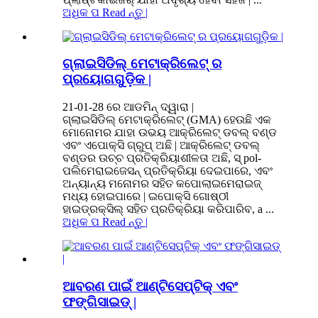
ଅଧିକ ପ Read ନ୍ତୁ |
ଗ୍ଲାଇସିଡିଲ୍ ମେଟାକ୍ରିଲେଟ୍ ର
ପ୍ରୟୋଗଗୁଡ଼ିକ |
21-01-28 ରେ ଆଡମିନ୍ ଦ୍ୱାରା |
ଗ୍ଲାଇସିଡିଲ୍ ମେଟାକ୍ରିଲେଟ୍ (GMA) ହେଉଛି ଏକ
ମୋନୋମର ଯାହା ଉଭୟ ଆକ୍ରିଲେଟ୍ ଡବଲ୍ ବଣ୍ଡ
ଏବଂ ଏପୋକ୍ସି ଗ୍ରୁପ୍ ଅଛି | ଆକ୍ରିଲେଟ୍ ଡବଲ୍
ବଣ୍ଡର ଉଚ୍ଚ ପ୍ରତିକ୍ରିୟାଶୀଳତା ଅଛି, ସ୍ pol-
ପଲିମେରାଇଜେସନ୍ ପ୍ରତିକ୍ରିୟା ଦେଇପାରେ, ଏବଂ
ଅନ୍ୟାନ୍ୟ ମନୋମର ସହିତ କପୋଲାଇମେରାଇଜ୍
ମଧ୍ୟ ହୋଇପାରେ | ଇପୋକ୍ସି ଗୋଷ୍ଠୀ
ହାଇଡ୍ରକ୍ସିଲ୍ ସହିତ ପ୍ରତିକ୍ରିୟା କରିପାରିବ, a ...
ଅଧିକ ପ Read ନ୍ତୁ |
ଆବରଣ ପାଇଁ ଆଣ୍ଟିସେପ୍ଟିକ୍ ଏବଂ
ଫଙ୍ଗିସାଇଡ୍ |