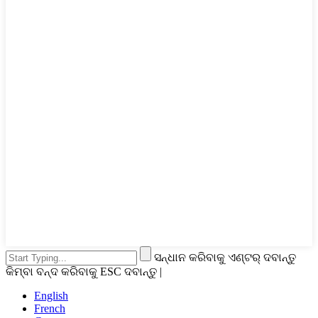
ସନ୍ଧାନ କରିବାକୁ ଏଣ୍ଟର୍ ଦବାନ୍ତୁ
କିମ୍ବା ବନ୍ଦ କରିବାକୁ ESC ଦବାନ୍ତୁ |
English
French