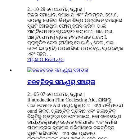
21-10-29 ରେ ଆଡମିନ୍ ଦ୍ୱାରା |
ଜଳର ସମାଧାନ, ସମାଧାନ ଏବଂ ନିଲମ୍ବନ, ଫୋମ୍
ଗଠନକୁ ରୋକିବା କିମ୍ବା ଶିଳ୍ପ ଉତ୍ପାଦନ ସମୟରେ
ସୃଷ୍ଟି ହୋଇଥିବା ଫୋମ୍ ହ୍ରାସ କରିବା ପାଇଁ
ଆଣ୍ଟିଫୋମର୍ ବ୍ୟବହାର କରାଯାଏ | ସାଧାରଣ
ଆଣ୍ଟିଫୋମର୍ ଗୁଡିକ ନିମ୍ନଲିଖିତ ଅଟେ: I.
ପ୍ରାକୃତିକ ତେଲ (ଅର୍ଥାତ୍ ସୋୟାବିନ୍ ତେଲ, ମକା
ତେଲ ଇତ୍ୟାଦି) ଉପକାରିତା: ଉପଲବ୍ଧ, ବ୍ୟୟବହୁଳ
ଏବଂ ସହଜ ...
ଅଧିକ ପ Read ନ୍ତୁ |
ଚଳଚ୍ଚିତ୍ର ସମନ୍ୱୟ ସହାୟତା
21-05-07 ରେ ଆଡମିନ୍ ଦ୍ୱାରା |
II ntroduction Film Coalescing Aid, ଯାହାକୁ
Coalescence Aid ମଧ୍ୟ କୁହାଯାଏ | ଏହା ପଲିମର ଯ
ound ଗିକର ପ୍ଲାଷ୍ଟିକ୍ ପ୍ରବାହ ଏବଂ ଇଲାଷ୍ଟିକ୍
ବିକୃତିକୁ ପ୍ରୋତ୍ସାହନ ଦେଇପାରେ, କୋଏଲେସେନ୍ସ
କାର୍ଯ୍ୟଦକ୍ଷତାକୁ ଉନ୍ନତ କରିପାରିବ ଏବଂ ନିର୍ମାଣ
ତାପମାତ୍ରାର ବ୍ୟାପକ ପରିମାଣରେ ଚଳଚ୍ଚିତ୍ର
ସୃଷ୍ଟି କରିପାରିବ | ଏହା ଏକ ପ୍ରକାର
ପ୍ଲାଷ୍ଟିକାଇଜର୍ ଯାହା ଅଦୃଶ୍ୟ ହେବା ସହଜ | ...