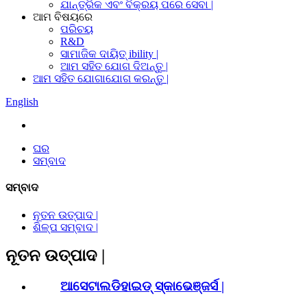
ଯାନ୍ତ୍ରିକ ଏବଂ ବିକ୍ରୟ ପରେ ସେବା |
ଆମ ବିଷୟରେ
ପରିଚୟ
R&D
ସାମାଜିକ ଦାୟିତ୍ ibility |
ଆମ ସହିତ ଯୋଗ ଦିଅନ୍ତୁ |
ଆମ ସହିତ ଯୋଗାଯୋଗ କରନ୍ତୁ |
English
ଘର
ସମ୍ବାଦ
ସମ୍ବାଦ
ନୂତନ ଉତ୍ପାଦ |
ଶିଳ୍ପ ସମ୍ବାଦ |
ନୂତନ ଉତ୍ପାଦ |
ଆସେଟାଲଡିହାଇଡ୍ ସ୍କାଭେଞ୍ଜର୍ସ |