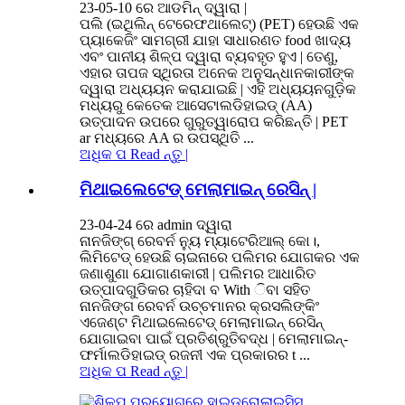
23-05-10 ରେ ଆଡମିନ୍ ଦ୍ୱାରା |
ପଲି (ଇଥିଲିନ୍ ଟେରେଫଥାଲେଟ୍) (PET) ହେଉଛି ଏକ
ପ୍ୟାକେଜିଂ ସାମଗ୍ରୀ ଯାହା ସାଧାରଣତ food ଖାଦ୍ୟ
ଏବଂ ପାନୀୟ ଶିଳ୍ପ ଦ୍ୱାରା ବ୍ୟବହୃତ ହୁଏ | ତେଣୁ,
ଏହାର ତାପଜ ସ୍ଥିରତା ଅନେକ ଅନୁସନ୍ଧାନକାରୀଙ୍କ
ଦ୍ୱାରା ଅଧ୍ୟୟନ କରାଯାଇଛି | ଏହି ଅଧ୍ୟୟନଗୁଡ଼ିକ
ମଧ୍ୟରୁ କେତେକ ଆସେଟାଲଡିହାଇଡ୍ (AA)
ଉତ୍ପାଦନ ଉପରେ ଗୁରୁତ୍ୱାରୋପ କରିଛନ୍ତି | PET
ar ମଧ୍ୟରେ AA ର ​​ଉପସ୍ଥିତି ...
ଅଧିକ ପ Read ନ୍ତୁ |
ମିଥାଇଲେଟେଡ୍ ମେଲାମାଇନ୍ ରେସିନ୍ |
23-04-24 ରେ admin ଦ୍ୱାରା
ନାନଜିଙ୍ଗ୍ ରେବର୍ନ ନ୍ୟୁ ମ୍ୟାଟେରିଆଲ୍ କୋ।,
ଲିମିଟେଡ୍ ହେଉଛି ଚାଇନାରେ ପଲିମର ଯୋଗକର ଏକ
ଜଣାଶୁଣା ଯୋଗାଣକାରୀ | ପଲିମର ଆଧାରିତ
ଉତ୍ପାଦଗୁଡିକର ଚାହିଦା ବ With ିବା ସହିତ
ନାନଜିଙ୍ଗ ରେବର୍ନ ଉଚ୍ଚମାନର କ୍ରସଲିଙ୍କିଂ
ଏଜେଣ୍ଟ ମିଥାଇଲେଟେଡ୍ ମେଲାମାଇନ୍ ରେସିନ୍
ଯୋଗାଇବା ପାଇଁ ପ୍ରତିଶ୍ରୁତିବଦ୍ଧ | ମେଲାମାଇନ୍-
ଫର୍ମାଲଡିହାଇଡ୍ ରଜନୀ ଏକ ପ୍ରକାରର t ...
ଅଧିକ ପ Read ନ୍ତୁ |