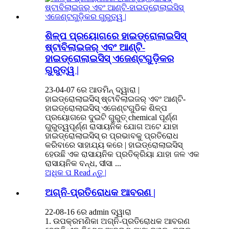
ଶିଳ୍ପ ପ୍ରୟୋଗରେ ହାଇଡ୍ରୋଲାଇସିସ୍
ଷ୍ଟାବିଲାଇଜର୍ ଏବଂ ଆଣ୍ଟି-
ହାଇଡ୍ରୋଲାଇସିସ୍ ଏଜେଣ୍ଟଗୁଡ଼ିକର
ଗୁରୁତ୍ୱ |
23-04-07 ରେ ଆଡମିନ୍ ଦ୍ୱାରା |
ହାଇଡ୍ରୋଲାଇସିସ୍ ଷ୍ଟାବିଲାଇଜର୍ ଏବଂ ଆଣ୍ଟି-
ହାଇଡ୍ରୋଲାଇସିସ୍ ଏଜେଣ୍ଟଗୁଡିକ ଶିଳ୍ପ
ପ୍ରୟୋଗରେ ଦୁଇଟି ଗୁରୁତ୍ chemical ପୂର୍ଣ୍ଣ
ଗୁରୁତ୍ୱପୂର୍ଣ୍ଣ ରାସାୟନିକ ଯୋଗ ଅଟେ ଯାହା
ହାଇଡ୍ରୋଲାଇସିସ୍ ର ପ୍ରଭାବକୁ ପ୍ରତିରୋଧ
କରିବାରେ ସାହାଯ୍ୟ କରେ | ହାଇଡ୍ରୋଲାଇସିସ୍
ହେଉଛି ଏକ ରାସାୟନିକ ପ୍ରତିକ୍ରିୟା ଯାହା ଜଳ ଏକ
ରାସାୟନିକ ବନ୍ଧ, ସୀସା ...
ଅଧିକ ପ Read ନ୍ତୁ |
ଅଗ୍ନି-ପ୍ରତିରୋଧକ ଆବରଣ |
22-08-16 ରେ admin ଦ୍ୱାରା
1. ଉପକ୍ରମଣିକା ଅଗ୍ନି-ପ୍ରତିରୋଧକ ଆବରଣ