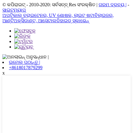
© କପିରାଇଟ୍ - 2010-2020: ସର୍ବସତ୍ତ୍ Res ସଂରକ୍ଷିତ |
ଗରମ ଦ୍ରବ୍ୟ |
-
ସାଇଟମ୍ୟାପ୍
ଅପ୍ଟିକାଲ୍ ବ୍ରାଇଟେନର୍, UV ଶୋଷକ, ଲାଇଟ୍ ଷ୍ଟାବିଲାଇଜର୍,
ଆଣ୍ଟିଅକ୍ସିଡାଣ୍ଟ, ଆସେଟାଲଡିହାଇଡ୍ ସ୍କାଭେନ୍
ଇମେଲ୍ ପଠାନ୍ତୁ |
+8618017879299
x