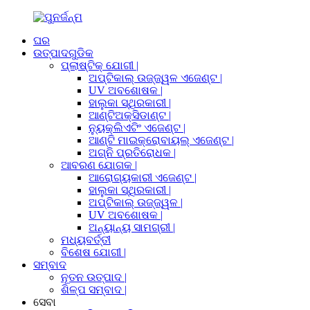
ଘର
ଉତ୍ପାଦଗୁଡିକ
ପ୍ଲାଷ୍ଟିକ୍ ଯୋଗୀ |
ଅପ୍ଟିକାଲ୍ ଉଜ୍ଜ୍ୱଳ ଏଜେଣ୍ଟ |
UV ଅବଶୋଷକ |
ହାଲୁକା ସ୍ଥିରକାରୀ |
ଆଣ୍ଟିଅକ୍ସିଡାଣ୍ଟ |
ନ୍ୟୁକ୍ଲିଏଟିଂ ଏଜେଣ୍ଟ |
ଆଣ୍ଟି ମାଇକ୍ରୋବାୟଲ୍ ଏଜେଣ୍ଟ |
ଅଗ୍ନି ପ୍ରତିରୋଧକ |
ଆବରଣ ଯୋଗକ |
ଆରୋଗ୍ୟକାରୀ ଏଜେଣ୍ଟ |
ହାଲୁକା ସ୍ଥିରକାରୀ |
ଅପ୍ଟିକାଲ୍ ଉଜ୍ଜ୍ୱଳ |
UV ଅବଶୋଷକ |
ଅନ୍ୟାନ୍ୟ ସାମଗ୍ରୀ |
ମଧ୍ୟବର୍ତ୍ତୀ
ବିଶେଷ ଯୋଗୀ |
ସମ୍ବାଦ
ନୂତନ ଉତ୍ପାଦ |
ଶିଳ୍ପ ସମ୍ବାଦ |
ସେବା