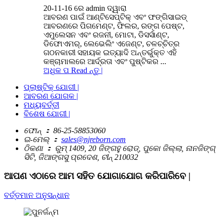
20-11-16 ରେ admin ଦ୍ୱାରା
ଆବରଣ ପାଇଁ ଆଣ୍ଟିସେପ୍ଟିକ୍ ଏବଂ ଫଙ୍ଗିସାଇଡ୍
ଆବରଣରେ ପିଗମେଣ୍ଟ, ଫିଲର, ରଙ୍ଗ ପେଷ୍ଟ,
ଏମୁଲେସନ ଏବଂ ରଜନୀ, ମୋଟା, ଡିସର୍ସାଣ୍ଟ,
ଡିଫୋଏମର୍, ଲେଭେଲିଂ ଏଜେଣ୍ଟ, ଚଳଚ୍ଚିତ୍ର
ଗଠନକାରୀ ସହାୟକ ଇତ୍ୟାଦି ଅନ୍ତର୍ଭୁକ୍ତ ଏହି
କଞ୍ଚାମାଲରେ ଆର୍ଦ୍ରତା ଏବଂ ପୁଷ୍ଟିକର ...
ଅଧିକ ପ Read ନ୍ତୁ |
ପ୍ଲାଷ୍ଟିକ୍ ଯୋଗୀ |
ଆବରଣ ଯୋଗକ |
ମଧ୍ୟବର୍ତ୍ତୀ
ବିଶେଷ ଯୋଗୀ |
ଫୋନ୍ ：
86-25-58853060
ଇ-ମେଲ୍ ：
sales@njreborn.com
ଠିକଣା ：
ରୁମ୍ 1409, 20 ଜିଙ୍ଗହୁ ରୋଡ୍, ପୁକୋ ଜିଲ୍ଲା, ନାନଜିଙ୍ଗ୍
ସିଟି, ଜିଆଙ୍ଗସୁ ପ୍ରଦେଶ, ଚୀନ୍ 210032
ଆପଣ ଏଠାରେ ଆମ ସହିତ ଯୋଗାଯୋଗ କରିପାରିବେ |
ବର୍ତ୍ତମାନ ଅନୁସନ୍ଧାନ