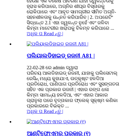
ହେଉଛି ଏକ ବିଶେଷ ଆବରଣ ଯାହା ଜ୍ୱଳନ୍ତତାକୁ
ହ୍ରାସ କରିପାରେ, ଅଗ୍ନିର ଶୀଘ୍ର ବିସ୍ତାରକୁ
ରୋକିପାରେ ଏବଂ ଆବୃତ ସାମଗ୍ରୀର ସୀମିତ ଅଗ୍ନି-
ସହନଶୀଳତାକୁ ଉନ୍ନତ କରିପାରିବ | 2. ଅପରେଟିଂ
ସିଦ୍ଧାନ୍ତ 2.1 ଏହା ଜ୍ୱଳନ୍ତ ନୁହେଁ ଏବଂ ଜଳିବା
କିମ୍ବା ମାଟେରୀର ଖରାପକୁ ବିଳମ୍ବ କରିପାରେ ...
ଅଧିକ ପ Read ନ୍ତୁ |
ପଲିୟାଲଡିହାଇଡ୍ ରଜନୀ A81 |
22-02-28 ରେ admin ଦ୍ୱାରା
ପରିଚୟ ଆଲଡିହାଇଡ୍ ରଜନୀ, ଯାହାକୁ ପଲିସେଟାଲ୍
ରେସିନ୍ ମଧ୍ୟ କୁହାଯାଏ, ଉତ୍କୃଷ୍ଟ ହଳଦିଆ
ପ୍ରତିରୋଧ, ପାଣିପାଗ ପ୍ରତିରୋଧ ଏବଂ ସୁସଙ୍ଗତତା
ସହିତ ଏକ ପ୍ରକାର ରଜନୀ | ଏହାର ରଙ୍ଗ ଧଳା
କିମ୍ବା ସାମାନ୍ୟ ହଳଦିଆ, ଏବଂ ଏହାର ଆକାର
ଗ୍ରାନୁଲା ପରେ ବୃତ୍ତାକାର ଫ୍ଲେକ୍ ସୂକ୍ଷ୍ମ କଣିକା
ପ୍ରକାରରେ ବିଭକ୍ତ ...
ଅଧିକ ପ Read ନ୍ତୁ |
ଆଣ୍ଟିଫୋଏମର ପ୍ରକାର (୧)