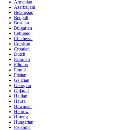
Armenian
Azerbaijani
Belarusian
Bengali
Bosnian
Bulgarian
Cebuano
Chichewa
Corsican
Croatian
Dutch
Estonian
Filipino
Finnish
Frisian
Galician
Georgian
Gujarati
Haitian
Hausa
Hawaiian
Hebrew
Hmong
Hungarian
Icelandic