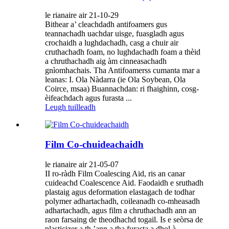
le rianaire air 21-10-29
Bithear a’ cleachdadh antifoamers gus
teannachadh uachdar uisge, fuasgladh agus
crochaidh a lughdachadh, casg a chuir air
cruthachadh foam, no lughdachadh foam a thèid
a chruthachadh aig àm cinneasachadh
gnìomhachais. Tha Antifoamerss cumanta mar a
leanas: I. Ola Nàdarra (ie Ola Soybean, Ola
Coirce, msaa) Buannachdan: ri fhaighinn, cosg-
èifeachdach agus furasta ...
Leugh tuilleadh
Film Co-chuideachaidh
le rianaire air 21-05-07
II ro-ràdh Film Coalescing Aid, ris an canar
cuideachd Coalescence Aid. Faodaidh e sruthadh
plastaig agus deformation elastagach de todhar
polymer adhartachadh, coileanadh co-mheasadh
adhartachadh, agus film a chruthachadh ann an
raon farsaing de theodhachd togail. Is e seòrsa de
plasticizer a th ’ann a tha furasta a dhol à