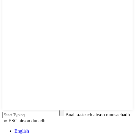
Buail a-steach airson rannsachadh
no ESC airson dùnadh
English