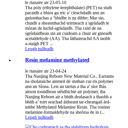
le rianaire air 23-05-10
Tha poly (ethylene terephthalate) (PET) na stuth
pacaidh a bhios gu tric a’ cleachdadh ann an
gnìomhachas a ’bhidhe is na dibhe; Mar sin,
chaidh a sheasmhachd teirmeach a sgrùdadh le
mòran de luchd-sgrùdaidh. Tha cuid de na
sgrùdaidhean sin air cuideam a chuir air gineadh
acetaldehyde (AA). Tha làthaireachd AA taobh
a-staigh PET ...
Leugh tuilleadh
Resin melamine methylated
le rianaire air 23-04-24
Tha Nanjing Reborn New Material Co., Earranta
na sholaraiche ainmeil de stuthan cur-ris polymer
ann an Sìona. Leis an iarrtas a tha a’ sìor fhàs
airson toraidhean stèidhichte air polymer, tha
Nanjing Reborn air a bhith dealasach a thaobh a
bhith a’ toirt seachad àidseant tar-cheangail àrd-
inbhe Methylated Melamine Resin. Tha roisinn
melamine-formaldehyde na sheòrsa de in t...
Leugh tuilleadh