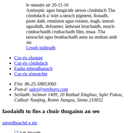
le rianaire air 20-11-16
Antiseptic agus fungicide airson còmhdach Tha
còmhdach a’ toirt a-steach pigment, lìonadh,
paste dath, emulsion agus roisinn, tiugh, inneal-
sgaoilidh, defoamer, àidseant ìreachaidh, neach-
cuideachaidh cruthachadh film, msaa. Tha
taiseachd agus beathachadh anns na stuthan amh
sin
Leugh tuilleadh
Cur-ris plastaig
Cur-ris còmhdach
Eadar-mheadhanach
Cur-ris sònraichte
Fòn:
86-25-58853060
Post-d:
sales@njreborn.com
Seòladh:
Seòmar 1409, 20 Rathad Xinghuo, Sgìre Pukou,
Cathair Nanjing, Roinn Jiangsu, Sìona 210032
faodaidh tu fios a chuir thugainn an seo
aingidheachd a nis