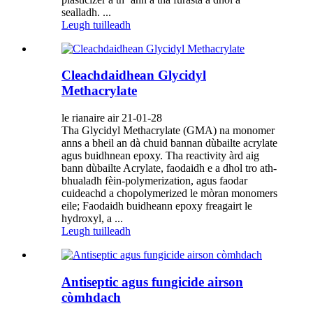
sealladh. ...
Leugh tuilleadh
Cleachdaidhean Glycidyl
Methacrylate
le rianaire air 21-01-28
Tha Glycidyl Methacrylate (GMA) na monomer
anns a bheil an dà chuid bannan dùbailte acrylate
agus buidhnean epoxy. Tha reactivity àrd aig
bann dùbailte Acrylate, faodaidh e a dhol tro ath-
bhualadh fèin-polymerization, agus faodar
cuideachd a chopolymerized le mòran monomers
eile; Faodaidh buidheann epoxy freagairt le
hydroxyl, a ...
Leugh tuilleadh
Antiseptic agus fungicide airson
còmhdach