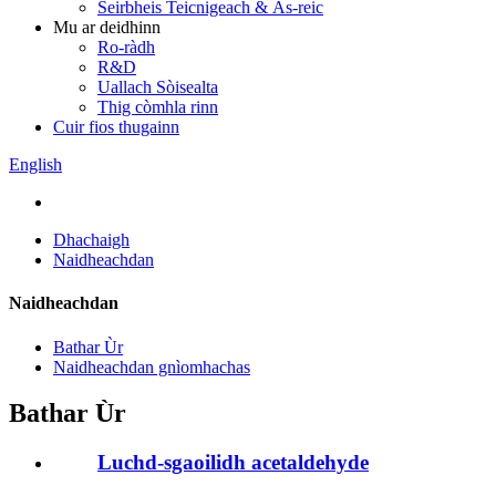
Seirbheis Teicnigeach & Às-reic
Mu ar deidhinn
Ro-ràdh
R&D
Uallach Sòisealta
Thig còmhla rinn
Cuir fios thugainn
English
Dhachaigh
Naidheachdan
Naidheachdan
Bathar Ùr
Naidheachdan gnìomhachas
Bathar Ùr
Luchd-sgaoilidh acetaldehyde