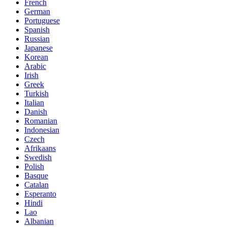
French
German
Portuguese
Spanish
Russian
Japanese
Korean
Arabic
Irish
Greek
Turkish
Italian
Danish
Romanian
Indonesian
Czech
Afrikaans
Swedish
Polish
Basque
Catalan
Esperanto
Hindi
Lao
Albanian