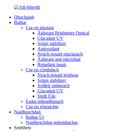
Dhachaigh
Bathar
Cur-ris plastaig
Àidseant Brightener Optical
Glacadair UV
Solais stabilizer
Antioxidant
Neach-ionaid niuclasach
Àidseant anti-microbial
Retardant lasair
Cur-ris còmhdach
Neach-ionaid leigheas
Solais stabilizer
Soilleir optigeach
Glacadair UV
Stuth Eile
Eadar-mheadhanach
Cur-ris sònraichte
Naidheachdan
Bathar Ùr
Naidheachdan gnìomhachas
Seirbheis