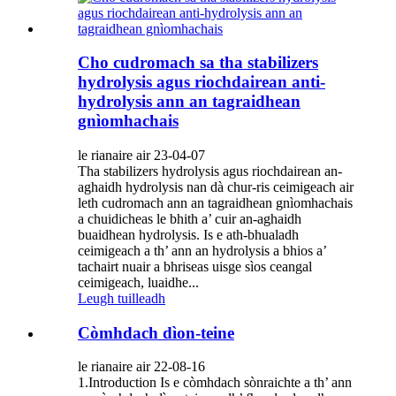
Cho cudromach sa tha stabilizers
hydrolysis agus riochdairean anti-
hydrolysis ann an tagraidhean
gnìomhachais
le rianaire air 23-04-07
Tha stabilizers hydrolysis agus riochdairean an-
aghaidh hydrolysis nan dà chur-ris ceimigeach air
leth cudromach ann an tagraidhean gnìomhachais
a chuidicheas le bhith a’ cuir an-aghaidh
buaidhean hydrolysis. Is e ath-bhualadh
ceimigeach a th’ ann an hydrolysis a bhios a’
tachairt nuair a bhriseas uisge sìos ceangal
ceimigeach, luaidhe...
Leugh tuilleadh
Còmhdach dìon-teine
le rianaire air 22-08-16
1.Introduction Is e còmhdach sònraichte a th’ ann