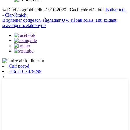
© Dlighe-sgrìobhaidh - 2010-2020 : Gach còir glèidhte.
Bathar teth
-
Clàr-làraich
Brightener optigeach, sùghadair UV, stàball solais, anti-ixidant,
scavenger acetaldehyde
Cuir post-d
+8618017879299
x