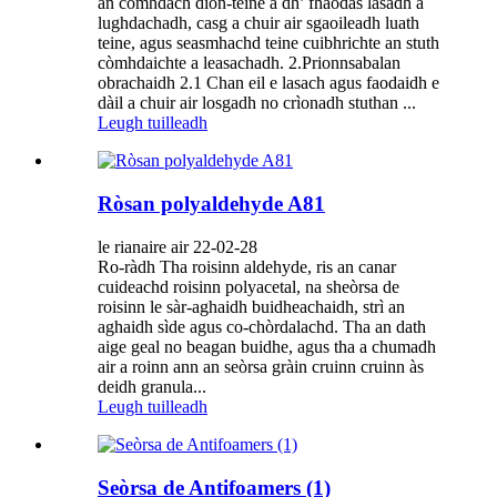
an còmhdach dìon-teine ​​a dh’ fhaodas lasadh a
lughdachadh, casg a chuir air sgaoileadh luath
teine, agus seasmhachd teine ​​cuibhrichte an stuth
còmhdaichte a leasachadh. 2.Prionnsabalan
obrachaidh 2.1 Chan eil e lasach agus faodaidh e
dàil a chuir air losgadh no crìonadh stuthan ...
Leugh tuilleadh
Ròsan polyaldehyde A81
le rianaire air 22-02-28
Ro-ràdh Tha roisinn aldehyde, ris an canar
cuideachd roisinn polyacetal, na sheòrsa de
roisinn le sàr-aghaidh buidheachaidh, strì an
aghaidh sìde agus co-chòrdalachd. Tha an dath
aige geal no beagan buidhe, agus tha a chumadh
air a roinn ann an seòrsa gràin cruinn cruinn às
deidh granula...
Leugh tuilleadh
Seòrsa de Antifoamers (1)