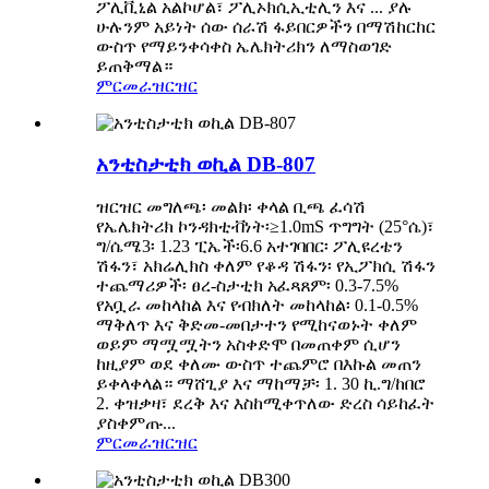
ፖሊቪኒል አልኮሆል፣ ፖሊኦክሲኢቲሊን እና ... ያሉ
ሁሉንም አይነት ሰው ሰራሽ ፋይበርዎችን በማሽከርከር
ውስጥ የማይንቀሳቀስ ኤሌክትሪክን ለማስወገድ
ይጠቅማል።
ምርመራ
ዝርዝር
አንቲስታቲክ ወኪል DB-807
ዝርዝር መግለጫ፡ መልክ፡ ቀላል ቢጫ ፈሳሽ
የኤሌክትሪክ ኮንዳክቲቭነት፡≥1.0mS ጥግግት (25°ሴ)፣
ግ/ሴሜ3፡ 1.23 ፒኤች፡6.6 አተገባበር፡ ፖሊዩረቴን
ሽፋን፣ አክሬሊክስ ቀለም የቆዳ ሽፋን፡ የኢፖክሲ ሽፋን
ተጨማሪዎች፡ ፀረ-ስታቲክ አፈጻጸም፡ 0.3-7.5%
የአቧራ መከላከል እና የብክለት መከላከል፡ 0.1-0.5%
ማቅለጥ እና ቅድመ-መበታተን የሚከናወኑት ቀለም
ወይም ማሟሟትን አስቀድሞ በመጠቀም ሲሆን
ከዚያም ወደ ቀለሙ ውስጥ ተጨምሮ በእኩል መጠን
ይቀላቀላል። ማሸጊያ እና ማከማቻ፡ 1. 30 ኪ.ግ/ከበሮ
2. ቀዝቃዛ፣ ደረቅ እና እስከሚቀጥለው ድረስ ሳይከፈት
ያስቀምጡ...
ምርመራ
ዝርዝር