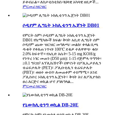
ይቀብራል። ለስታቲስቲክስ ባህላዊ አካላዊ ዘዴዎች...
ምርመራ
ዝርዝር
ሶዲየም ሊግኒት ኑክሊቲንግ ኤጀንት DB01
የምርት ስም፡ ሶዲየም ሊግኒት ኑክሊቲንግ ኤጀንት
DB01 የኬሚካሎች ክፍል፡ ቅባት አሲድ ሊግኒት ሰም
ሶዲየም ጨው ዝርዝር መግለጫ፡ መልክ፡ ቀላል ቢጫ
ዱቄት የቀለጠ ነጥብ፡ 100℃ ደቂቃ ተለዋዋጭ ቁስ፡
2.0% ከፍተኛ። የአሲድ እሴት፡ 5-15 mg KOH/g
የንጥረ ነገር መጠን (D50 μm): 1-15 የጅምላ ጥግግት፡
≥0.1 ግ/cm³ አፕሊኬሽኖች፡ በዋናነት በፖሊኢታይሊን
ቴሬፍታሌት (PET)፣ ፖሊቡቲሊን ቴሬፍታሌት
(PBT)፣ ወዘተ ውስጥ ለመጠቀም ተስማሚ። እንደ
ፖሊስተር ኑክሊቲንግ ኤጀንት፣ ቅባት እና ለፖሊዮክስ
ፀረ-እርጅና ወኪል ሆኖ ያገለግላል...
ምርመራ
ዝርዝር
የኒውክሊቲንግ ወኪል DB-20E
የምርት ስም፡ የኒውክሊቲንግ ወኪል DB-20E