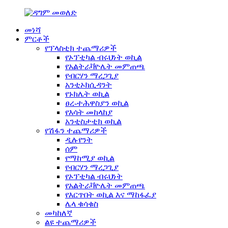
መነሻ
ምርቶች
የፕላስቲክ ተጨማሪዎች
የኦፕቲካል ብሩህነት ወኪል
የአልትራቫዮሌት መምጠጫ
የብርሃን ማረጋጊያ
አንቲኦክሲዳንት
የኑክሌት ወኪል
ፀረ-ተሕዋስያን ወኪል
የእሳት መከላከያ
አንቲስታቲክ ወኪል
የሽፋን ተጨማሪዎች
ዲሉየንት
ሰም
የማከሚያ ወኪል
የብርሃን ማረጋጊያ
የኦፕቲካል ብሩህነት
የአልትራቫዮሌት መምጠጫ
የእርጥበት ወኪል እና ማከፋፈያ
ሌላ ቁሳቁስ
መካከለኛ
ልዩ ተጨማሪዎች