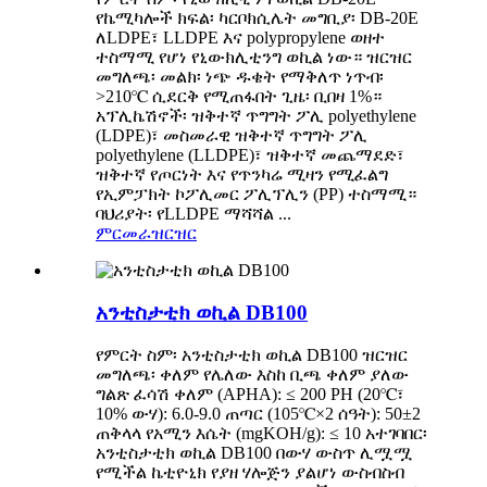
የኬሚካሎች ክፍል፡ ካርቦክሲሌት መግቢያ፡ DB-20E
ለLDPE፣ LLDPE እና polypropylene ወዘተ
ተስማሚ የሆነ የኒውክሊቲንግ ወኪል ነው። ዝርዝር
መግለጫ፡ መልክ፡ ነጭ ዱቄት የማቅለጥ ነጥብ፡
>210℃ ሲደርቅ የሚጠፋበት ጊዜ፡ ቢበዛ 1%።
አፕሊኬሽኖች፡ ዝቅተኛ ጥግግት ፖሊ polyethylene
(LDPE)፣ መስመራዊ ዝቅተኛ ጥግግት ፖሊ
polyethylene (LLDPE)፣ ዝቅተኛ መጨማደድ፣
ዝቅተኛ የጦርነት እና የጥንካሬ ሚዛን የሚፈልግ
የኢምፓክት ኮፖሊመር ፖሊፕሊን (PP) ተስማሚ።
ባህሪያት፡ የLLDPE ማሻሻል ...
ምርመራ
ዝርዝር
አንቲስታቲክ ወኪል DB100
የምርት ስም፡ አንቲስታቲክ ወኪል DB100 ዝርዝር
መግለጫ፡ ቀለም የሌለው እስከ ቢጫ ቀለም ያለው
ግልጽ ፈሳሽ ቀለም (APHA): ≤ 200 PH (20℃፣
10% ውሃ): 6.0-9.0 ጠጣር (105℃×2 ሰዓት): 50±2
ጠቅላላ የአሚን እሴት (mgKOH/g): ≤ 10 አተገባበር፡
አንቲስታቲክ ወኪል DB100 በውሃ ውስጥ ሊሟሟ
የሚችል ኬቲዮኒክ የያዘ ሃሎጅን ያልሆነ ውስብስብ