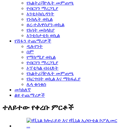
የአልትራቫዮሌት መምጠጫ
የብርሃን ማረጋጊያ
አንቲኦክሲዳንት
የኑክሌት ወኪል
ፀረ-ተሕዋስያን-ወኪል
የእሳት መከላከያ
አንቲስታቲክ ወኪል
የሽፋን ተጨማሪዎች
ዲሉየንት
ሰም
የማከሚያ ወኪል
የብርሃን ማረጋጊያ
ኦፕቲካል ብሩህነት
የአልትራቫዮሌት መምጠጫ
የእርጥበት ወኪል እና ማከፋፈያ
ሌላ ቁሳቁስ
መካከለኛ
ልዩ ተጨማሪዎች
ተለይተው የቀረቡ ምርቶች