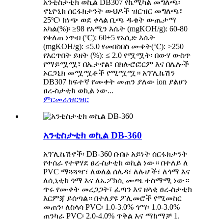
አንቲስታቲክ ወኪል DB307 የኬሚካል መግለጫ፡
ኖኒዮኒክ ሰርፋክታንት ውህዶች ዝርዝር መግለጫ፣
25℃፡ ከነጭ ወደ ቀላል ቢጫ ዱቄት ውጤታማ
አካል(%)፡ ≥98 የአሚን እሴት (mgKOH/g): 60-80
የቀለጠ ነጥብ (℃): 60±5 የአሲድ እሴት
(mgKOH/g): ≤5.0 የመበስበስ ሙቀት(℃): >250
የእርጥበት ይዘት (%): ≤ 2.0 የሟሟት፡ በውሃ ውስጥ
የማይሟሟ፣ በኤታኖል፣ በክሎሮፎርም እና በሌሎች
ኦርጋኒክ መሟሟቶች የሚሟሟ። አፕሊኬሽን
DB307 ከፍተኛ የሙቀት መጠን ያለው ion ያልሆነ
ፀረ-ስታቲክ ወኪል ነው...
ምርመራ
ዝርዝር
አንቲስታቲክ ወኪል DB-360
አፕሊኬሽኖች፡ DB-360 በብዙ አይነት ሰርፋክታንት
የተሰራ የተዋሃደ ፀረ-ስታቲክ ወኪል ነው። በተለይ ለ
PVC ማጓጓዣ፣ ለወለል ሰሌዳ፣ ለሉሆች፣ ለጎማ እና
ለሲኒቲክ ጎማ እና ለኤፖክሲ ሙጫ ተስማሚ ነው።
ጥሩ የሙቀት መረጋጋት፣ ፈጣን እና ዘላቂ ፀረ-ስታቲክ
እርምጃ ይሰጣል። በተለያዩ ፖሊመሮች የሚመከር
መጠን፡ ለስላሳ PVC፡ 1.0-3.0% ጎማ፡ 1.0-3.0%
ጠንካራ PVC፡ 2.0-4.0% ጥቅል እና ማከማቻ 1.