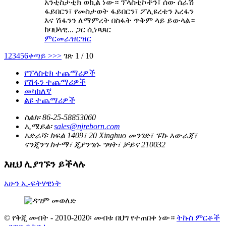
አንቲስታቲክ ወኪል ነው። ፕላስቲኮችን፣ ሰው ሰራሽ
ፋይበርን፣ የመስታወት ፋይበርን፣ ፖሊዩረቴን አረፋን
እና ሽፋንን ለማምረት በስፋት ጥቅም ላይ ይውላል።
ከባህላዊ... ጋር ሲነጻጸር
ምርመራ
ዝርዝር
1
2
3
4
5
6
ቀጣይ >
>>
ገጽ 1 / 10
የፕላስቲክ ተጨማሪዎች
የሽፋን ተጨማሪዎች
መካከለኛ
ልዩ ተጨማሪዎች
ስልክ፡
86-25-58853060
ኢሜይል፡
sales@njreborn.com
አድራሻ፡
ክፍል 1409፣ 20 Xinghuo መንገድ፣ ፑኩ አውራጃ፣
ናንጂንግ ከተማ፣ ጂያንግሱ ግዛት፣ ቻይና 210032
እዚህ ሊያገኙን ይችላሉ
አሁን ኢ-ፍትሃዊነት
© የቅጂ መብት - 2010-2020፡ መብቱ በህግ የተጠበቀ ነው።
ትኩስ ምርቶች