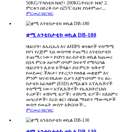
50KG/ፕላስቲክ ከበሮ፣ 200KG/የብረት ከበሮ 2.
ምርቱን በደረቅ ቦታ በ25℃ ቢበዛ ያስቀምጡ፣...
ምርመራ
ዝርዝር
ቋሚ አንቲስታቲክ ወኪል DB-180
ባህሪያት፡ ለኤቢኤስ እና ለHIPS ቁሳቁሶች ተስማሚ
የሆነ የረጅም ጊዜ ውስጣዊ ተጨማሪ አንቲስታቲክ
ተጨማሪ ነው። ይህንን ፀረ-ስታቲክ ወኪል ከጨመረ
በኋላ ምርቱ አሁንም በጣም ከፍተኛ የሜካኒካል
ባህሪያትን ሊይዝ ይችላል። ይህ ምርት ዝቅተኛ
የመደመር ችሎታ፣ የተረጋጋ የወለል መቋቋም እና
ምንም ዝናብ የሌለው ሲሆን እጅግ በጣም ጥሩ ፀረ-
ስታቲክ አፈጻጸም (ESD) ለሚፈልጉ አፕሊኬሽኖች
ተስማሚ ነው። አፕሊኬሽኖች፡ የኤሌክትሮኒክስ
ትሪዎች፣ ተሸካሚ ቴፖች፣ ተሸካሚ ቴፖች፣ የሕክምና
መሳሪያዎች፣ የራስ ቁር፣ በከሰል ማዕድን ማውጫዎች
ውስጥ የመሬት ውስጥ አቅርቦቶች...
ምርመራ
ዝርዝር
ቋሚ አንቲስታቲክ ወኪል DB-130