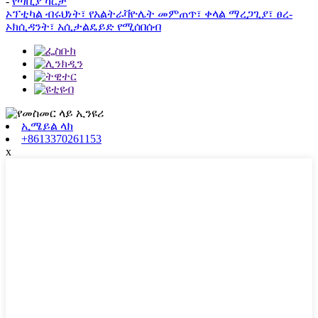
-
የጣቢያ ካርታ
ኦፕቲካል ብሩህነት፣ የአልትራቫዮሌት መምጠጥ፣ ቀላል ማረጋጊያ፣ ፀረ-
ኦክሲዳንት፣ አሲታልዴይድ የሚሰበሰብ
ኢሜይል ላክ
+8613370261153
x