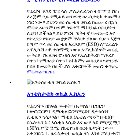
ባህሪያት እንደ ፒፒ ላሉ ፖሊኦሌፊንስ ተስማሚ የሆነ
ለረጅም ጊዜ የሚቆይ ውስጣዊ ፀረ-ስታቲክ ተጨማሪ
ነገር ነው። ይህንን ፀረ-ስታቲክ ወኪል ከጨመረ በኋላ
ምርቱ አሁንም በጣም ከፍተኛ ሜካኒካል ባህሪያትን
ሊይዝ ይችላል። ይህ ምርት ዝቅተኛ የመደመር እና
የተረጋጋ የገጽታ መቋቋም ችሎታ ያለው ሲሆን እጅግ
በጣም ጥሩ ፀረ-ስታቲክ አፈጻጸም (ESD) ለሚፈልጉ
አፕሊኬሽኖች ተስማሚ ነው። አፕሊኬሽኖች መርፌ
መቅረጽ የኤሌክትሮኒክስ እና የኤሌክትሪክ ማዞሪያ
ሳጥን፣ የማዞሪያ ሳጥን፣ የሕክምና መሳሪያ። የድንጋይ
ከሰል ከመሬት በታች ያሉ አቅርቦቶች መጠን ቀጥታ...
ምርመራ
ዝርዝር
አንቲስታቲክ ወኪል ኤስኤን
ባህሪያት፡- በክፍል ሙቀት፣ ቡታኖል፣ ቤንዚን፣
ክሎሮፎርም፣ ዲሜቲልፎርማሚድ፣ ዲዮክሳን፣
ኤቲሊን ግላይኮል፣ ሜቲል (ኤቲል ወይም ቡቲል)፣
በሴሎፋን እና አሴቲክ አሲድ እና ውሃ ላይ የሚሟሟ፣
በ50°ሴ የሚሟሟ የኬቲዮኒክ ሰርፋክታንት ነው።
አተገባበር፡ 1. ፀረ-ስታቲክ ወኪል SN እንደ ፖሊስተር፣