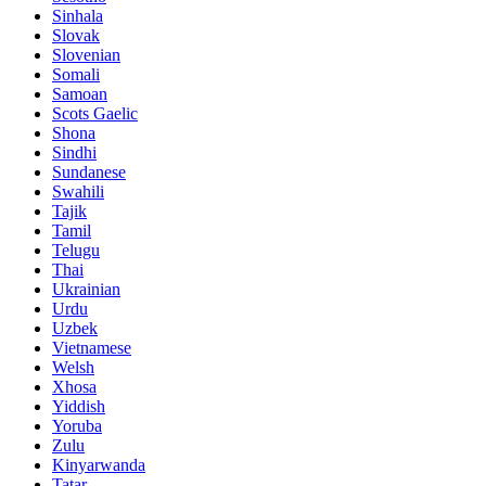
Sinhala
Slovak
Slovenian
Somali
Samoan
Scots Gaelic
Shona
Sindhi
Sundanese
Swahili
Tajik
Tamil
Telugu
Thai
Ukrainian
Urdu
Uzbek
Vietnamese
Welsh
Xhosa
Yiddish
Yoruba
Zulu
Kinyarwanda
Tatar