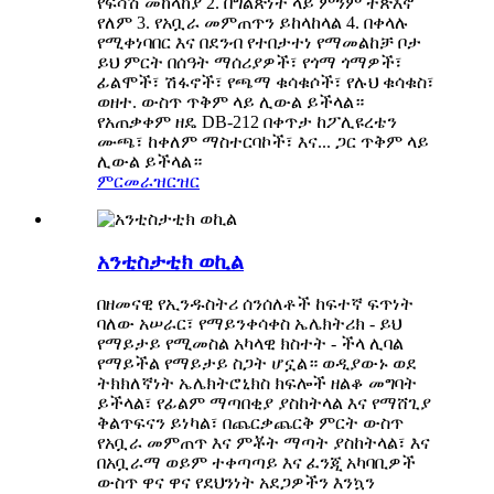
የፍሳሽ መከላከያ 2. በግልጽነት ላይ ምንም ተጽእኖ
የለም 3. የአቧራ መምጠጥን ይከላከላል 4. በቀላሉ
የሚቀነባበር እና በደንብ የተበታተነ የማመልከቻ ቦታ
ይህ ምርት በሰዓት ማሰሪያዎች፣ የጎማ ጎማዎች፣
ፊልሞች፣ ሽፋኖች፣ የጫማ ቁሳቁሶች፣ የሉህ ቁሳቁስ፣
ወዘተ. ውስጥ ጥቅም ላይ ሊውል ይችላል።
የአጠቃቀም ዘዴ DB-212 በቀጥታ ከፖሊዩረቴን
ሙጫ፣ ከቀለም ማስተርባኮች፣ እና... ጋር ጥቅም ላይ
ሊውል ይችላል።
ምርመራ
ዝርዝር
አንቲስታቲክ ወኪል
በዘመናዊ የኢንዱስትሪ ሰንሰለቶች ከፍተኛ ፍጥነት
ባለው አሠራር፣ የማይንቀሳቀስ ኤሌክትሪክ - ይህ
የማይታይ የሚመስል አካላዊ ክስተት - ችላ ሊባል
የማይችል የማይታይ ስጋት ሆኗል። ወዲያውኑ ወደ
ትክክለኛነት ኤሌክትሮኒክስ ክፍሎች ዘልቆ መግባት
ይችላል፣ የፊልም ማጣበቂያ ያስከትላል እና የማሸጊያ
ቅልጥፍናን ይነካል፣ በጨርቃጨርቅ ምርት ውስጥ
የአቧራ መምጠጥ እና ምቾት ማጣት ያስከትላል፣ እና
በአቧራማ ወይም ተቀጣጣይ እና ፈንጂ አካባቢዎች
ውስጥ ዋና ዋና የደህንነት አደጋዎችን እንኳን