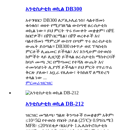
አንቲስታቲክ ወኪል DB300
አተገባበር፡ DB300 ለፖሊኦሌፊንስ፣ ላልተሸመነ
ቁሳቁስ፣ ወዘተ የሚያገለግል ውስጣዊ ፀረ-ስታቲክ
ወኪል ነው። ይህ ምርት ጥሩ የሙቀት መቋቋም፣ በPE
ከበሮዎች፣ በPP በርሜል፣ በPP ወረቀቶች እና
ባልተሸመነ ማምረቻ ውስጥ በጣም ጥሩ ፀረ-ስታቲክ
ውጤት ይሰጣል። DB300 በቀጥታ ወደ ፕላስቲክ
ምርቶች ሊጨመር ይችላል፣ እና እንዲሁም በተወሰነ
ክምችት ላይ ሊዘጋጅ ይችላል ፀረ-ስታቲክ ማስተርባች
ከባዶ ሙጫ ጋር በማጣመር የተሻለ ውጤት እና
ተመሳሳይነት ሊያገኝ ይችላል። ይህ ምርት የጥራጥሬ
ቅርጽ ያለው፣ አቧራ የሌለው፣ ትክክለኛ ለማድረግ
ቀላል ነው ...
ምርመራ
ዝርዝር
አንቲስታቲክ ወኪል DB-212
ዝርዝር መግለጫ፡ ግልጽ ቅንጣቶች የመቋቋም አቅም፡
≤10^5Ω የተወሰነ የስበት ኃይል (25℃)፡ 0.9ግ/ሴሜ3
MFR፡ ≤20ግ/ደቂቃ ባህሪያት 1.ኤሌክትሮስታቲክ