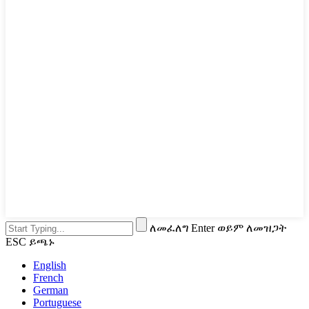
ለመፈለግ Enter ወይም ለመዝጋት
ESC ይጫኑ
English
French
German
Portuguese