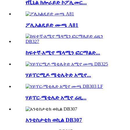
የቪኒል ክሎራይድ ኮፖሊመር...
ፖሊአልዴይድ ሙጫ A81
ከፍተኛ-አሚኖ ሜላሚን ፎርማልድ...
ሃይፐርሚዶ ሜቲሌትድ አሚኖ...
ሃይፐር-ሜቲሌድ አሚኖ ሬዚ...
አንቲስታቲክ ወኪል DB307