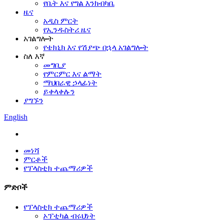
የቤት እና የግል እንክብካቤ
ዜና
አዲስ ምርት
የኢንዱስትሪ ዜና
አገልግሎት
የቴክኒክ እና የሽያጭ በኋላ አገልግሎት
ስለ እኛ
መግቢያ
የምርምር እና ልማት
ማህበራዊ ኃላፊነት
ይቀላቀሉን
ያግኙን
English
መነሻ
ምርቶች
የፕላስቲክ ተጨማሪዎች
ምድቦች
የፕላስቲክ ተጨማሪዎች
ኦፕቲካል ብሩህነት