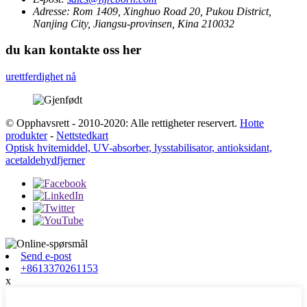
Adresse:
Rom 1409, Xinghuo Road 20, Pukou District,
Nanjing City, Jiangsu-provinsen, Kina 210032
du kan kontakte oss her
urettferdighet nå
© Opphavsrett - 2010-2020: Alle rettigheter reservert.
Hotte
produkter
-
Nettstedkart
Optisk hvitemiddel, UV-absorber, lysstabilisator, antioksidant,
acetaldehydfjerner
Send e-post
+8613370261153
x