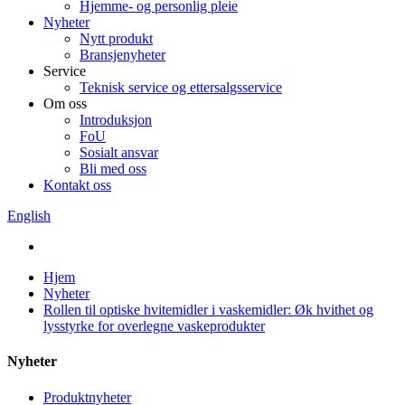
Hjemme- og personlig pleie
Nyheter
Nytt produkt
Bransjenyheter
Service
Teknisk service og ettersalgsservice
Om oss
Introduksjon
FoU
Sosialt ansvar
Bli med oss
Kontakt oss
English
Hjem
Nyheter
Rollen til optiske hvitemidler i vaskemidler: Øk hvithet og
lysstyrke for overlegne vaskeprodukter
Nyheter
Produktnyheter