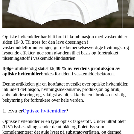
Optiske hvitemidler har blitt brukt i kombinasjon med vaskemidler
siden 1940. Til tross for den lave doseringen i
vaskemiddelformuleringer, gir de bemerkelsesverdige hvitnings- og
lysnende effekter, noe som gjør dem til et basis og foretrukket
tilsetningsstoff i vaskemiddelindustrien.
Ifølge ufullstendig statistikk,
40 % av verdens produksjon av
optiske hvitemidler
brukes for tiden i vaskemiddelsektoren.
Denne artikkelen gir en kortfattet oversikt over optiske hvitemidler,
inkludert definisjon, hvitningsmekanisme, produksjon og bruk,
anbefalt dosering og, viktigst av alt, sikkerheten i bruk – en viktig
bekymring for forbrukere over hele verden.
1. Hva er
Optiske hvitemidler
?
Optiske hvitemidler er en type optisk fargestoff. Under ultrafiolett
(UV) lysbestråling sender de ut blått og fiolett lys som
komplementerer det gule lyset på substratoverflaten, og dermed