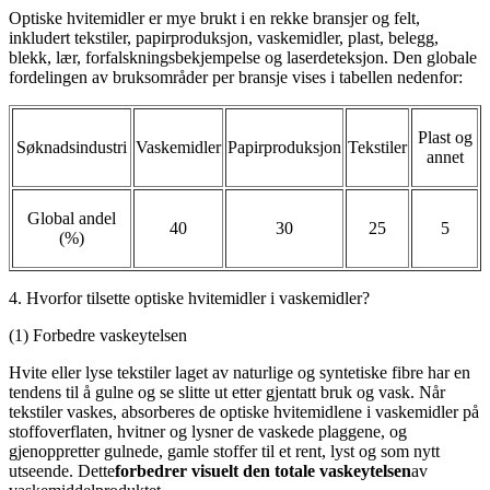
Optiske hvitemidler er mye brukt i en rekke bransjer og felt,
inkludert tekstiler, papirproduksjon, vaskemidler, plast, belegg,
blekk, lær, forfalskningsbekjempelse og laserdeteksjon. Den globale
fordelingen av bruksområder per bransje vises i tabellen nedenfor:
Plast og
Søknadsindustri
Vaskemidler
Papirproduksjon
Tekstiler
annet
Global andel
40
30
25
5
(%)
4. Hvorfor tilsette optiske hvitemidler i vaskemidler?
(1) Forbedre vaskeytelsen
Hvite eller lyse tekstiler laget av naturlige og syntetiske fibre har en
tendens til å gulne og se slitte ut etter gjentatt bruk og vask. Når
tekstiler vaskes, absorberes de optiske hvitemidlene i vaskemidler på
stoffoverflaten, hvitner og lysner de vaskede plaggene, og
gjenoppretter gulnede, gamle stoffer til et rent, lyst og som nytt
utseende. Dette
forbedrer visuelt den totale vaskeytelsen
av