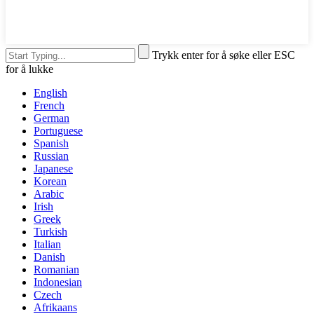
Trykk enter for å søke eller ESC
for å lukke
English
French
German
Portuguese
Spanish
Russian
Japanese
Korean
Arabic
Irish
Greek
Turkish
Italian
Danish
Romanian
Indonesian
Czech
Afrikaans