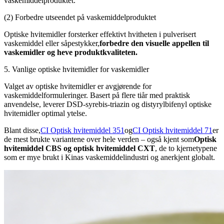
vaskemiddelproduktet.
(2) Forbedre utseendet på vaskemiddelproduktet
Optiske hvitemidler forsterker effektivt hvitheten i pulverisert
vaskemiddel eller såpestykker,
forbedre den visuelle appellen til
vaskemidler og heve produktkvaliteten.
5. Vanlige optiske hvitemidler for vaskemidler
Valget av optiske hvitemidler er avgjørende for
vaskemiddelformuleringer. Basert på flere tiår med praktisk
anvendelse, leverer DSD-syrebis-triazin og distyrylbifenyl optiske
hvitemidler optimal ytelse.
Blant disse,
CI Optisk hvitemiddel 351
og
CI Optisk hvitemiddel 71
er
de mest brukte variantene over hele verden – også kjent som
Optisk
hvitemiddel CBS og optisk hvitemiddel CXT
, de to kjernetypene
som er mye brukt i Kinas vaskemiddelindustri og anerkjent globalt.