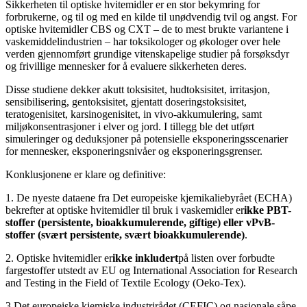
Sikkerheten til optiske hvitemidler er en stor bekymring for
forbrukerne, og til og med en kilde til unødvendig tvil og angst. For
optiske hvitemidler CBS og CXT – de to mest brukte variantene i
vaskemiddelindustrien – har toksikologer og økologer over hele
verden gjennomført grundige vitenskapelige studier på forsøksdyr
og frivillige mennesker for å evaluere sikkerheten deres.
Disse studiene dekker akutt toksisitet, hudtoksisitet, irritasjon,
sensibilisering, gentoksisitet, gjentatt doseringstoksisitet,
teratogenisitet, karsinogenisitet, in vivo-akkumulering, samt
miljøkonsentrasjoner i elver og jord. I tillegg ble det utført
simuleringer og deduksjoner på potensielle eksponeringsscenarier
for mennesker, eksponeringsnivåer og eksponeringsgrenser.
Konklusjonene er klare og definitive:
1. De nyeste dataene fra Det europeiske kjemikaliebyrået (ECHA)
bekrefter at optiske hvitemidler til bruk i vaskemidler er
ikke PBT-
stoffer (persistente, bioakkumulerende, giftige) eller vPvB-
stoffer (svært persistente, svært bioakkumulerende)
.
2. Optiske hvitemidler er
ikke inkludert
på listen over forbudte
fargestoffer utstedt av EU og International Association for Research
and Testing in the Field of Textile Ecology (Oeko-Tex).
3.
Det europeiske kjemiske industrirådet (CEFIC) og nasjonale såpe-