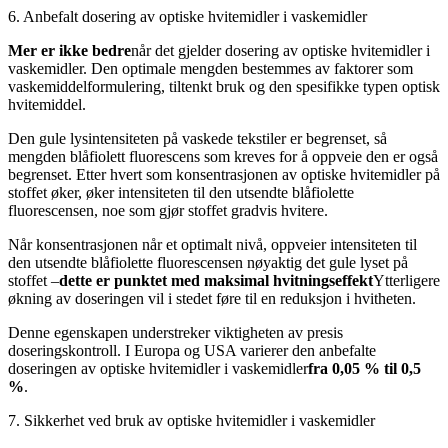
6. Anbefalt dosering av optiske hvitemidler i vaskemidler
Mer er ikke bedre
når det gjelder dosering av optiske hvitemidler i
vaskemidler. Den optimale mengden bestemmes av faktorer som
vaskemiddelformulering, tiltenkt bruk og den spesifikke typen optisk
hvitemiddel.
Den gule lysintensiteten på vaskede tekstiler er begrenset, så
mengden blåfiolett fluorescens som kreves for å oppveie den er også
begrenset. Etter hvert som konsentrasjonen av optiske hvitemidler på
stoffet øker, øker intensiteten til den utsendte blåfiolette
fluorescensen, noe som gjør stoffet gradvis hvitere.
Når konsentrasjonen når et optimalt nivå, oppveier intensiteten til
den utsendte blåfiolette fluorescensen nøyaktig det gule lyset på
stoffet –
dette er punktet med maksimal hvitningseffekt
Ytterligere
økning av doseringen vil i stedet føre til en reduksjon i hvitheten.
Denne egenskapen understreker viktigheten av presis
doseringskontroll. I Europa og USA varierer den anbefalte
doseringen av optiske hvitemidler i vaskemidler
fra 0,05 % til 0,5
%
.
7. Sikkerhet ved bruk av optiske hvitemidler i vaskemidler