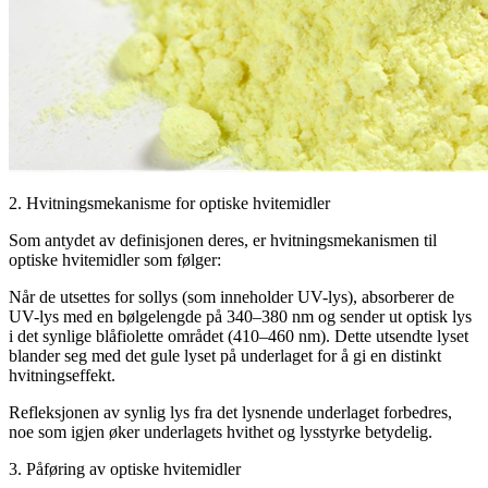
2. Hvitningsmekanisme for optiske hvitemidler
Som antydet av definisjonen deres, er hvitningsmekanismen til
optiske hvitemidler som følger:
Når de utsettes for sollys (som inneholder UV-lys), absorberer de
UV-lys med en bølgelengde på 340–380 nm og sender ut optisk lys
i det synlige blåfiolette området (410–460 nm). Dette utsendte lyset
blander seg med det gule lyset på underlaget for å gi en distinkt
hvitningseffekt.
Refleksjonen av synlig lys fra det lysnende underlaget forbedres,
noe som igjen øker underlagets hvithet og lysstyrke betydelig.
3. Påføring av optiske hvitemidler