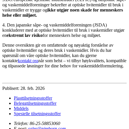
og vaskemiddelforeninger bekrefter at optiske hvitemidler til bruk i
vaskemidler er trygge og
ikke utgjør noen skade for menneskers
helse eller miljøet.
4. Den japanske såpe- og vaskemiddelforeningen (JSDA)
konkluderer med at optiske hvitemidler til bruk i vaskemidler utgjør
en
ekstremt lav risiko
for menneskers helse og miljøet.
Denne oversikten gir en omfattende og nøyaktig forståelse av
optiske hvitemidler og deres bruk i vaskemidler. Hvis du har
spørsmål om våre optiske hvitemidler, kan du gjerne
kontakte
kontakt oss
når som helst – vi tilbyr høykvalitets, kompatible
og tilpassede løsninger for dine behov for vaskemiddelformulering.
Publisert: 28. feb. 2026
Plasttilsetningsstoffer
Beleggtilsetningsstoffer
Middels
Spesielle tilsetningsstoffer
Telefon:
86-25-58853060
E-post:
sales@njreborn.com