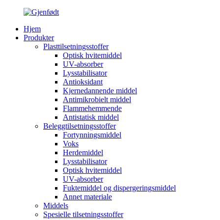
Hjem
Produkter
Plasttilsetningsstoffer
Optisk hvitemiddel
UV-absorber
Lysstabilisator
Antioksidant
Kjernedannende middel
Antimikrobielt middel
Flammehemmende
Antistatisk middel
Beleggtilsetningsstoffer
Fortynningsmiddel
Voks
Herdemiddel
Lysstabilisator
Optisk hvitemiddel
UV-absorber
Fuktemiddel og dispergeringsmiddel
Annet materiale
Middels
Spesielle tilsetningsstoffer