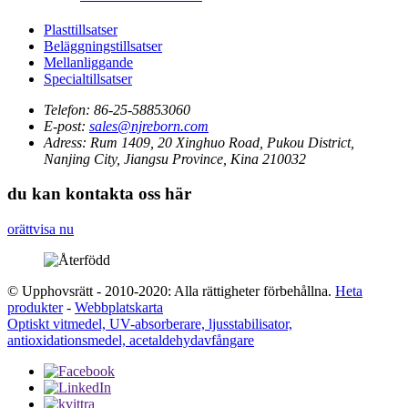
Plasttillsatser
Beläggningstillsatser
Mellanliggande
Specialtillsatser
Telefon:
86-25-58853060
E-post:
sales@njreborn.com
Adress:
Rum 1409, 20 Xinghuo Road, Pukou District,
Nanjing City, Jiangsu Province, Kina 210032
du kan kontakta oss här
orättvisa nu
© Upphovsrätt - 2010-2020: Alla rättigheter förbehållna.
Heta
produkter
-
Webbplatskarta
Optiskt vitmedel, UV-absorberare, ljusstabilisator,
antioxidationsmedel, acetaldehydavfångare