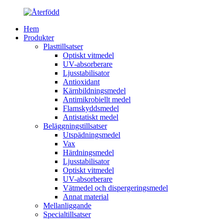
Hem
Produkter
Plasttillsatser
Optiskt vitmedel
UV-absorberare
Ljusstabilisator
Antioxidant
Kärnbildningsmedel
Antimikrobiellt medel
Flamskyddsmedel
Antistatiskt medel
Beläggningstillsatser
Utspädningsmedel
Vax
Härdningsmedel
Ljusstabilisator
Optiskt vitmedel
UV-absorberare
Vätmedel och dispergeringsmedel
Annat material
Mellanliggande
Specialtillsatser