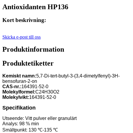
Antioxidanten HP136
Kort beskrivning:
Skicka e-post till oss
Produktinformation
Produktetiketter
Kemiskt namn:
5,7-Di-tert-butyl-3-(3,4-dimetylfenyl)-3H-
bensofuran-2-on
CAS-nr.:
164391-52-0
Molekylformel:
C24H30O2
Molekylvikt:
164391-52-0
Specifikation
Utseende: Vitt pulver eller granulärt
Analys: 98 % min
Smältpunkt: 130 ℃-135 ℃