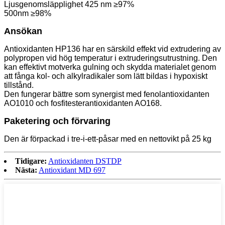
Ljusgenomsläpplighet 425 nm ≥97%
500nm ≥98%
Ansökan
Antioxidanten HP136 har en särskild effekt vid extrudering av
polypropen vid hög temperatur i extruderingsutrustning. Den
kan effektivt motverka gulning och skydda materialet genom
att fånga kol- och alkylradikaler som lätt bildas i hypoxiskt
tillstånd.
Den fungerar bättre som synergist med fenolantioxidanten
AO1010 och fosfitesterantioxidanten AO168.
Paketering och förvaring
Den är förpackad i tre-i-ett-påsar med en nettovikt på 25 kg
Tidigare:
Antioxidanten DSTDP
Nästa:
Antioxidant MD 697