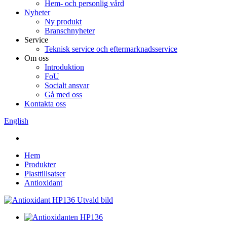
Hem- och personlig vård
Nyheter
Ny produkt
Branschnyheter
Service
Teknisk service och eftermarknadsservice
Om oss
Introduktion
FoU
Socialt ansvar
Gå med oss
Kontakta oss
English
Hem
Produkter
Plasttillsatser
Antioxidant