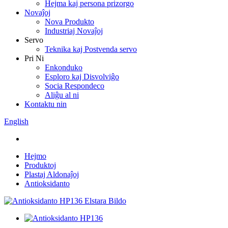
Hejma kaj persona prizorgo
Novaĵoj
Nova Produkto
Industriaj Novaĵoj
Servo
Teknika kaj Postvenda servo
Pri Ni
Enkonduko
Esploro kaj Disvolviĝo
Socia Respondeco
Aliĝu al ni
Kontaktu nin
English
Hejmo
Produktoj
Plastaj Aldonaĵoj
Antioksidanto