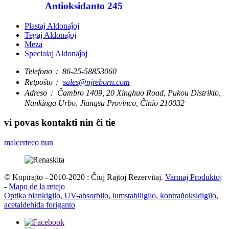
Antioksidanto 245
Plastaj Aldonaĵoj
Tegaj Aldonaĵoj
Meza
Specialaj Aldonaĵoj
Telefono：
86-25-58853060
Retpoŝto：
sales@njreborn.com
Adreso：
Ĉambro 1409, 20 Xinghuo Road, Pukou Distrikto,
Nankinga Urbo, Jiangsu Provinco, Ĉinio 210032
vi povas kontakti nin ĉi tie
malcerteco nun
© Kopirajto - 2010-2020 : Ĉiuj Rajtoj Rezervitaj.
Varmaj Produktoj
-
Mapo de la retejo
Optika blankigilo, UV-absorbilo, lumstabiligilo, kontraŭoksidigilo,
acetaldehida foriganto