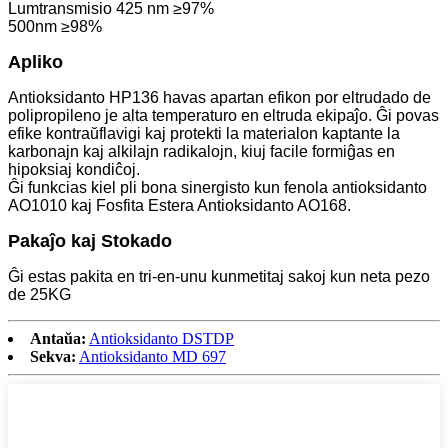
Lumtransmisio 425 nm ≥97%
500nm ≥98%
Apliko
Antioksidanto HP136 havas apartan efikon por eltrudado de
polipropileno je alta temperaturo en eltruda ekipaĵo. Ĝi povas
efike kontraŭflavigi kaj protekti la materialon kaptante la
karbonajn kaj alkilajn radikalojn, kiuj facile formiĝas en
hipoksiaj kondiĉoj.
Ĝi funkcias kiel pli bona sinergisto kun fenola antioksidanto
AO1010 kaj Fosfita Estera Antioksidanto AO168.
Pakaĵo kaj Stokado
Ĝi estas pakita en tri-en-unu kunmetitaj sakoj kun neta pezo
de 25KG
Antaŭa:
Antioksidanto DSTDP
Sekva:
Antioksidanto MD 697