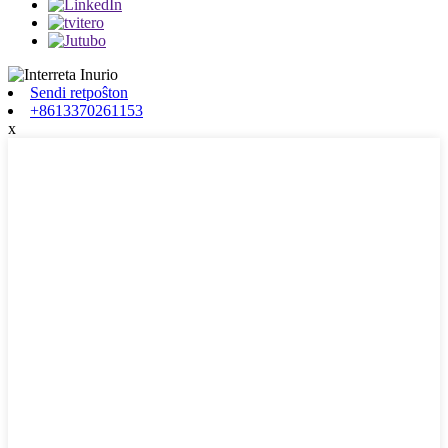
Sendi retpoŝton
+8613370261153
x