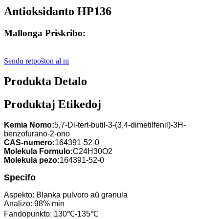
Antioksidanto HP136
Mallonga Priskribo:
Sendu retpoŝton al ni
Produkta Detalo
Produktaj Etikedoj
Kemia Nomo:
5,7-Di-tert-butil-3-(3,4-dimetilfenil)-3H-
benzofurano-2-ono
CAS-numero:
164391-52-0
Molekula Formulo:
C24H30O2
Molekula pezo:
164391-52-0
Specifo
Aspekto: Blanka pulvoro aŭ granula
Analizo: 98% min
Fandopunkto: 130℃-135℃