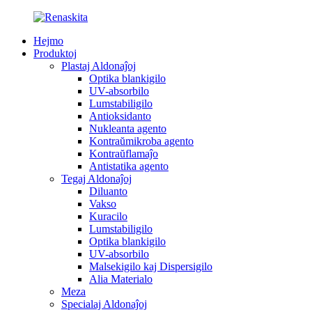
Hejmo
Produktoj
Plastaj Aldonaĵoj
Optika blankigilo
UV-absorbilo
Lumstabiligilo
Antioksidanto
Nukleanta agento
Kontraŭmikroba agento
Kontraŭflamaĵo
Antistatika agento
Tegaj Aldonaĵoj
Diluanto
Vakso
Kuracilo
Lumstabiligilo
Optika blankigilo
UV-absorbilo
Malsekigilo kaj Dispersigilo
Alia Materialo
Meza
Specialaj Aldonaĵoj