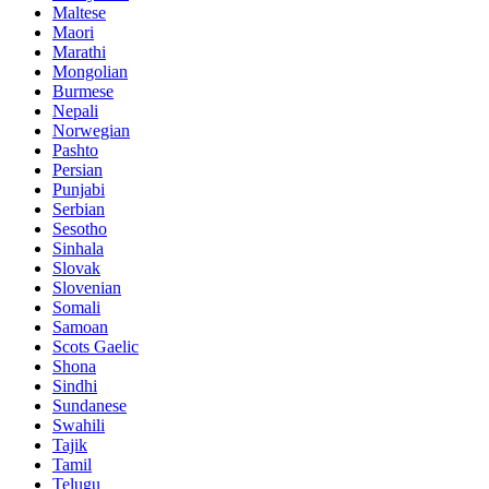
Maltese
Maori
Marathi
Mongolian
Burmese
Nepali
Norwegian
Pashto
Persian
Punjabi
Serbian
Sesotho
Sinhala
Slovak
Slovenian
Somali
Samoan
Scots Gaelic
Shona
Sindhi
Sundanese
Swahili
Tajik
Tamil
Telugu