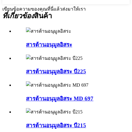
เขียนข้อความของคุณที่นี่แล้วส่งมาให้เรา
ที่เกี่ยวข้อง
สินค้า
สารต้านอนุมูลอิสระ
สารต้านอนุมูลอิสระ บี225
สารต้านอนุมูลอิสระ MD 697
สารต้านอนุมูลอิสระ บี215