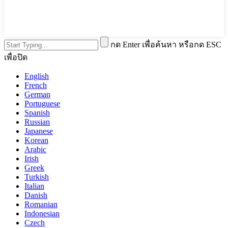
กด Enter เพื่อค้นหา หรือกด ESC
เพื่อปิด
English
French
German
Portuguese
Spanish
Russian
Japanese
Korean
Arabic
Irish
Greek
Turkish
Italian
Danish
Romanian
Indonesian
Czech