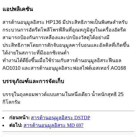
แอปพลิเคชัน
สารต้านอนุมูลอิสระ HP136 มีประสิทธิภาพเป็นพิเศษสำหรับ
กระบวนการอัดรีดโพลีโพรพีลีนที่อุณหภูมิสูงในเครื่องอัดรีด
สามารถป้องกันการเหลืองและปกป้องวัสดุได้อย่างมี
ประสิทธิภาพโดยการดักจับอนุมูลคาร์บอนและอัลคิลที่เกิดขึ้น
ได้ง่ายในสภาวะที่มีออกซิเจนต่ำ
ทำงานได้ดียิ่งขึ้นเมื่อใช้ร่วมกับสารต้านอนุมูลอิสระฟีนอล
AO1010 และสารต้านอนุมูลอิสระฟอสไฟต์เอสเทอร์ AO168
บรรจุภัณฑ์และการจัดเก็บ
บรรจุในถุงคอมพาวด์แบบสามในหนึ่งเดียว น้ำหนักสุทธิ 25
กิโลกรัม
ก่อนหน้า:
สารต้านอนุมูลอิสระ DSTDP
ต่อไป:
สารต้านอนุมูลอิสระ MD 697