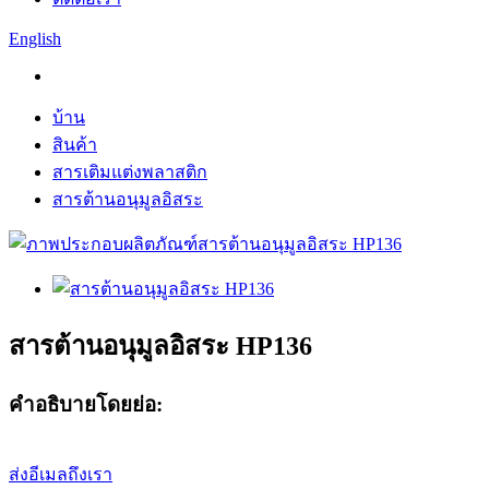
English
บ้าน
สินค้า
สารเติมแต่งพลาสติก
สารต้านอนุมูลอิสระ
สารต้านอนุมูลอิสระ HP136
คำอธิบายโดยย่อ:
ส่งอีเมลถึงเรา