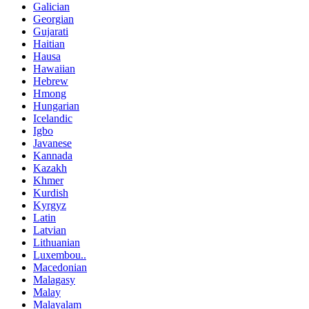
Galician
Georgian
Gujarati
Haitian
Hausa
Hawaiian
Hebrew
Hmong
Hungarian
Icelandic
Igbo
Javanese
Kannada
Kazakh
Khmer
Kurdish
Kyrgyz
Latin
Latvian
Lithuanian
Luxembou..
Macedonian
Malagasy
Malay
Malayalam