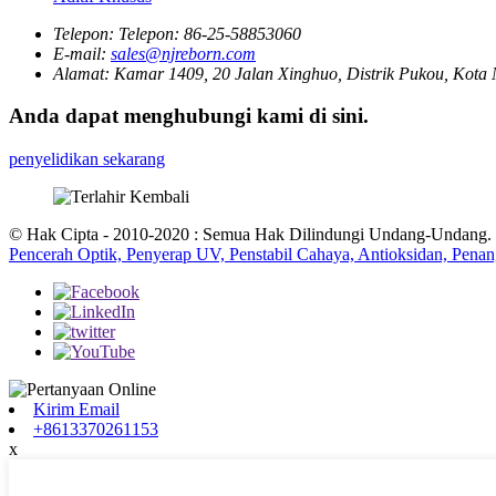
Telepon:
Telepon: 86-25-58853060
E-mail:
sales@njreborn.com
Alamat:
Kamar 1409, 20 Jalan Xinghuo, Distrik Pukou, Kota 
Anda dapat menghubungi kami di sini.
penyelidikan sekarang
© Hak Cipta - 2010-2020 : Semua Hak Dilindungi Undang-Undang.
Pencerah Optik, Penyerap UV, Penstabil Cahaya, Antioksidan, Penan
Kirim Email
+8613370261153
x