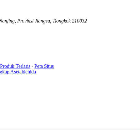
Nanjing, Provinsi Jiangsu, Tiongkok 210032
Produk Terlaris
-
Peta Situs
gkap Asetaldehida