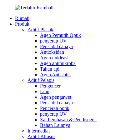
Rumah
Produk
Aditif Plastik
Agen Pemutih Optik
penyerap UV
Penstabil cahaya
Antioksidan
Agen nukleasi
Agen antimikroba
Tahan api
Agen Antistatik
Aditif Pelapis
Pengencer
Lilin
Agen pengawet
Penstabil cahaya
Pencerah optik
penyerap UV
Zat Pembasah & Pendispersi
Bahan Lainnya
Intermediat
Aditif Khusus