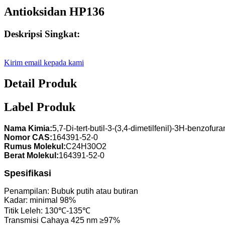
Antioksidan HP136
Deskripsi Singkat:
Kirim email kepada kami
Detail Produk
Label Produk
Nama Kimia:
5,7-Di-tert-butil-3-(3,4-dimetilfenil)-3H-benzofur
Nomor CAS:
164391-52-0
Rumus Molekul:
C24H30O2
Berat Molekul:
164391-52-0
Spesifikasi
Penampilan: Bubuk putih atau butiran
Kadar: minimal 98%
Titik Leleh: 130℃-135℃
Transmisi Cahaya 425 nm ≥97%