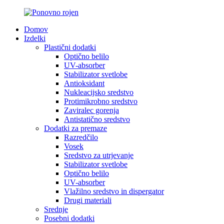
Domov
Izdelki
Plastični dodatki
Optično belilo
UV-absorber
Stabilizator svetlobe
Antioksidant
Nukleacijsko sredstvo
Protimikrobno sredstvo
Zaviralec gorenja
Antistatično sredstvo
Dodatki za premaze
Razredčilo
Vosek
Sredstvo za utrjevanje
Stabilizator svetlobe
Optično belilo
UV-absorber
Vlažilno sredstvo in dispergator
Drugi materiali
Srednje
Posebni dodatki