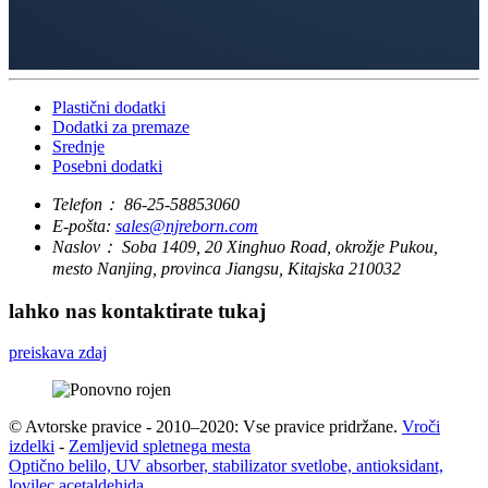
Plastični dodatki
Dodatki za premaze
Srednje
Posebni dodatki
Telefon：
86-25-58853060
E-pošta:
sales@njreborn.com
Naslov：
Soba 1409, 20 Xinghuo Road, okrožje Pukou,
mesto Nanjing, provinca Jiangsu, Kitajska 210032
lahko nas kontaktirate tukaj
preiskava zdaj
© Avtorske pravice - 2010–2020: Vse pravice pridržane.
Vroči
izdelki
-
Zemljevid spletnega mesta
Optično belilo, UV absorber, stabilizator svetlobe, antioksidant,
lovilec acetaldehida