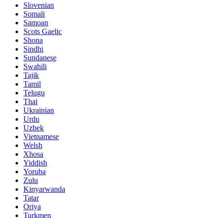
Slovenian
Somali
Samoan
Scots Gaelic
Shona
Sindhi
Sundanese
Swahili
Tajik
Tamil
Telugu
Thai
Ukrainian
Urdu
Uzbek
Vietnamese
Welsh
Xhosa
Yiddish
Yoruba
Zulu
Kinyarwanda
Tatar
Oriya
Turkmen