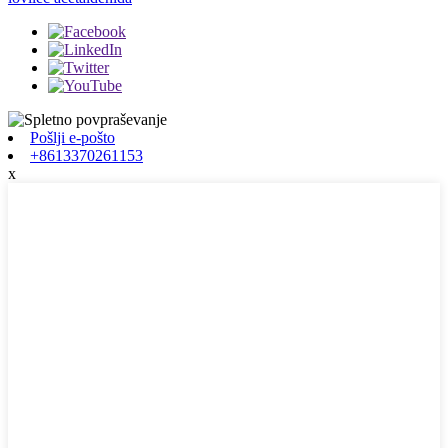
Pošlji e-pošto
+8613370261153
x