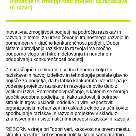
Inovacije in zmogljivosti podjetij za raziskave
in razvoj
Inovativna zmogljivost podjetij na področju raziskav in
razvoja je temelj za uresničevanje trajnostnega razvoja in
pomemben vir ključne konkurenčnosti podjetij. Dober
sistem upravljanja raziskav in razvoja ima močno
podporno vlogo pri hitrem delovanju in nenehnem
pridobivanju konkurenčnosti podjetij.
Z naraščajočo konkurenco v družbenem okolju so
raziskave in razvoj izdelkov in tehnologije postale glavno
bojišče za podjetja, da bi lahko konkurirala. Vendar pa je
vodenje projektov raziskav in razvoja celovito delo z
velikimi izzivi. Pomembno vprašanje, s katerim se morajo
soočiti sodobna podjetja, je, kako zadovoljiti potrebe
strank in trgov, uskladiti oddelke in vire, vzpostaviti
organizacijski mehanizem in uskladiti ekipe za učinkovito
spodbujanje raziskav in razvoja projektov v skladu z
znanstvenimi in sistematičnimi procesi raziskav in razvoja.
REBORN vztraja pri "dobri veri, kakovost na prvem mestu,
stranka na vrhu" kot osnovni politiki, krepi samogradnjo.