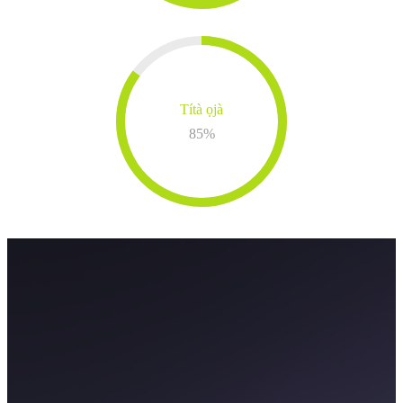
Títà ọjà
85
%