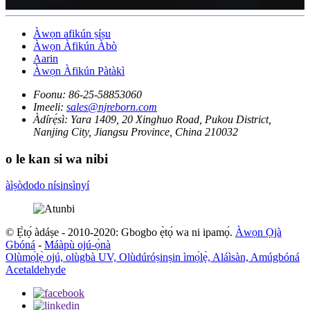
Àwọn afikún ṣíṣu
Àwọn Àfikún Àbò
Aarin
Àwọn Àfikún Pàtàkì
Foonu:
86-25-58853060
Imeeli:
sales@njreborn.com
Àdírẹ́sì:
Yara 1409, 20 Xinghuo Road, Pukou District,
Nanjing City, Jiangsu Province, China 210032
o le kan si wa nibi
àìṣòdodo nísinsìnyí
© Ẹ̀tọ́ àdáṣe - 2010-2020: Gbogbo ẹ̀tọ́ wa ni ipamọ́.
Àwọn Ọjà
Gbóná
-
Máàpù ojú-ọ̀nà
Olùmọ́lẹ̀ ojú, olùgbà UV, Olùdúróṣinṣin ìmọ́lẹ̀, Aláìsàn, Amúgbóná
Acetaldehyde