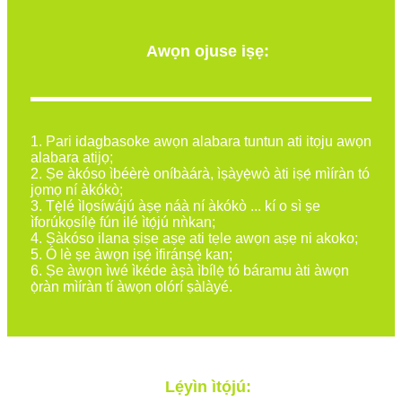
Awọn ojuse iṣẹ:
1. Pari idagbasoke awọn alabara tuntun ati itọju awọn
alabara atijọ;
2. Ṣe àkóso ìbéèrè oníbàárà, ìṣàyẹ̀wò àti iṣẹ́ mìíràn tó
jọmọ ní àkókò;
3. Tẹ̀lé ìlọsíwájú àṣẹ náà ní àkókò ... kí o sì ṣe
ìforúkọsílẹ̀ fún ilé ìtọ́jú nǹkan;
4. Ṣàkóso ilana ṣiṣe aṣẹ ati tẹle awọn aṣẹ ni akoko;
5. Ó lè ṣe àwọn iṣẹ́ ìfiránṣẹ́ kan;
6. Ṣe àwọn ìwé ìkéde àṣà ìbílẹ̀ tó báramu àti àwọn
ọ̀ràn mìíràn tí àwọn olórí ṣàlàyé.
Lẹ́yìn ìtọ́jú: