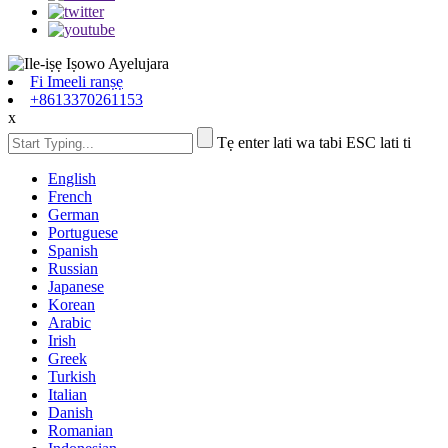
Fi Imeeli ranṣẹ
+8613370261153
x
Tẹ enter lati wa tabi ESC lati ti
English
French
German
Portuguese
Spanish
Russian
Japanese
Korean
Arabic
Irish
Greek
Turkish
Italian
Danish
Romanian