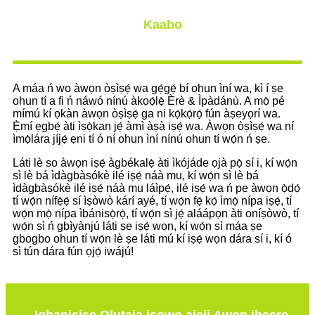
Kaabo
A máa ń wo àwọn òṣìṣẹ́ wa gẹ́gẹ́ bí ohun ìní wa, kì í ṣe
ohun tí a fi ń náwó nínú àkọọ́lẹ̀ Èrè & Ìpàdánù. A mọ̀ pé
mímú kí ọkàn àwọn òṣìṣẹ́ ga ni kọ́kọ́rọ́ fún àṣeyọrí wa.
Ẹ̀mí ẹgbẹ́ àti ìṣọ̀kan jẹ́ àmì àṣà iṣẹ́ wa. Àwọn òṣìṣẹ́ wa ní
ìmọ̀lára jíjẹ́ ẹni tí ó ní ohun ìní nínú ohun tí wọ́n ń ṣe.
Láti lè so àwọn iṣẹ́ àgbékalẹ̀ àti ìkójáde ọjà pọ̀ sí i, kí wọ́n
sì lè bá ìdàgbàsókè ilé iṣẹ́ náà mu, kí wọ́n sì lè bá
ìdàgbàsókè ilé iṣẹ́ náà mu láìpẹ́, ilé iṣẹ́ wa ń pe àwọn ọ̀dọ́
tí wọ́n nífẹ̀ẹ́ sí ìṣòwò kárí ayé, tí wọ́n fẹ́ kọ́ ìmọ̀ nípa iṣẹ́, tí
wọ́n mọ̀ nípa ìbánisọ̀rọ̀, tí wọ́n sì jẹ́ aláápọn àti oníṣòwò, tí
wọ́n sì ń gbìyànjú láti ṣe iṣẹ́ wọn, kí wọ́n sì máa ṣe
gbogbo ohun tí wọ́n lè ṣe láti mú kí iṣẹ́ wọn dára sí i, kí ó
sì tún dára fún ọjọ́ iwájú!