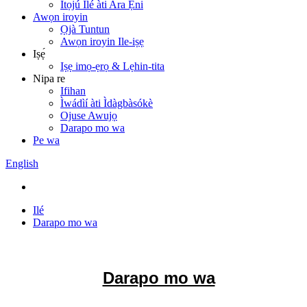
Ìtọ́jú Ilé àti Ara Ẹni
Awọn iroyin
Ọjà Tuntun
Awọn iroyin Ile-iṣẹ
Iṣẹ́
Iṣẹ imọ-ẹrọ & Lẹhin-tita
Nipa re
Ifihan
Ìwádìí àti Ìdàgbàsókè
Ojuse Awujọ
Darapo mo wa
Pe wa
English
Ilé
Darapo mo wa
Darapo mo wa