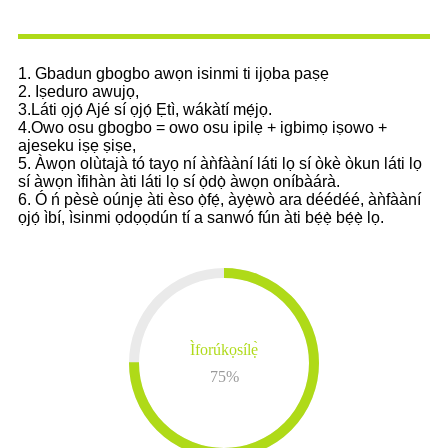
1. Gbadun gbogbo awọn isinmi ti ijọba paṣẹ
2. Iṣeduro awujọ,
3.Láti ọjọ́ Ajé sí ọjọ́ Ẹtì, wákàtí mẹ́jọ.
4.Owo osu gbogbo = owo osu ipilẹ + igbimọ iṣowo +
ajeseku iṣẹ ṣiṣe,
5. Àwọn olùtajà tó tayọ ní àǹfààní láti lọ sí òkè òkun láti lọ
sí àwọn ìfihàn àti láti lọ sí ọ̀dọ̀ àwọn oníbàárà.
6. Ó ń pèsè oúnjẹ àti èso ọ̀fẹ́, àyẹ̀wò ara déédéé, àǹfààní
ọjọ́ ìbí, ìsinmi ọdọọdún tí a sanwó fún àti bẹ́ẹ̀ bẹ́ẹ̀ lọ.
Ìforúkọsílẹ̀
75
%