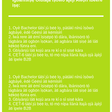
Igbanisiṣẹ Olutaja iṣowo ajeji Awọn ibeere
iṣẹ:
1. Oyè Bachelor tàbí jù bẹ́ẹ̀ lọ, pàtàkì nínú ìṣòwò
àgbáyé, èdè Gẹ̀ẹ́sì àti kẹ́mísírì
2. Ìwà rere àti ẹ̀mí ìṣiṣẹ́pọ̀ tó dára, ìbánisọ̀rọ̀ tó
lágbára àti ọgbọ́n ìṣọ̀kan, àti agbára láti ṣiṣẹ́ àti láti
kẹ́kọ̀ọ́ fúnra ẹni.
3. Gbìyànjú láti kojú ara rẹ kí o sì ṣiṣẹ́ kára
4. CET-6 tàbí jù bẹ́ẹ̀ lọ, tó mọ̀ nípa ìlànà ìtajà ọjà àjèjì
àti ìpele B2B
1. Oyè Bachelor tàbí jù bẹ́ẹ̀ lọ, pàtàkì nínú ìṣòwò
àgbáyé, èdè Gẹ̀ẹ́sì àti kẹ́mísírì
2. Ìwà rere àti ẹ̀mí ìṣiṣẹ́pọ̀ tó dára, ìbánisọ̀rọ̀ tó
lágbára àti ọgbọ́n ìṣọ̀kan, àti agbára láti ṣiṣẹ́ àti láti
kẹ́kọ̀ọ́ fúnra ẹni.
3. Gbìyànjú láti kojú ara rẹ kí o sì ṣiṣẹ́ kára
4. CET-6 tàbí jù bẹ́ẹ̀ lọ, tó mọ̀ nípa ìlànà ìtajà ọjà àjèjì
àti ìpele B2B