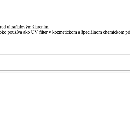
red ultrafialovým žiarením.
roko používa ako UV filter v kozmetickom a špeciálnom chemickom pr