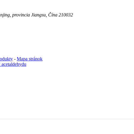
njing, provincia Jiangsu, Čína 210032
odukty
-
Mapa stránok
č acetaldehydu