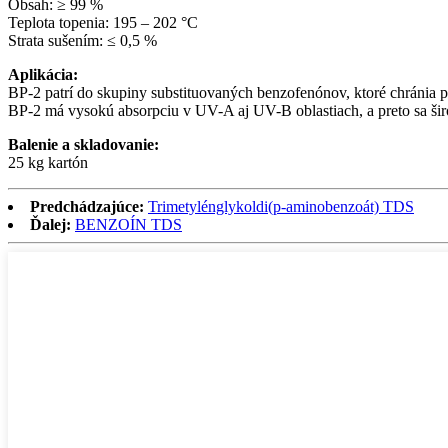
Obsah: ≥ 99 %
Teplota topenia: 195 – 202 °C
Strata sušením: ≤ 0,5 %
Aplikácia:
BP-2 patrí do skupiny substituovaných benzofenónov, ktoré chránia p
BP-2 má vysokú absorpciu v UV-A aj UV-B oblastiach, a preto sa ši
Balenie a skladovanie
:
25 kg kartón
Predchádzajúce:
Trimetylénglykoldi(p-aminobenzoát) TDS
Ďalej:
BENZOÍN TDS