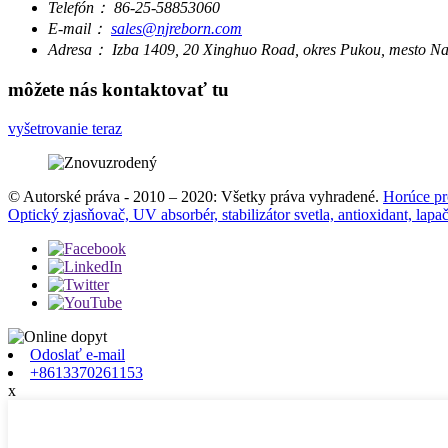
Telefón：
86-25-58853060
E-mail：
sales@njreborn.com
Adresa：
Izba 1409, 20 Xinghuo Road, okres Pukou, mesto Na
môžete nás kontaktovať tu
vyšetrovanie teraz
© Autorské práva - 2010 – 2020: Všetky práva vyhradené.
Horúce pr
Optický zjasňovač, UV absorbér, stabilizátor svetla, antioxidant, lapa
Odoslať e-mail
+8613370261153
x