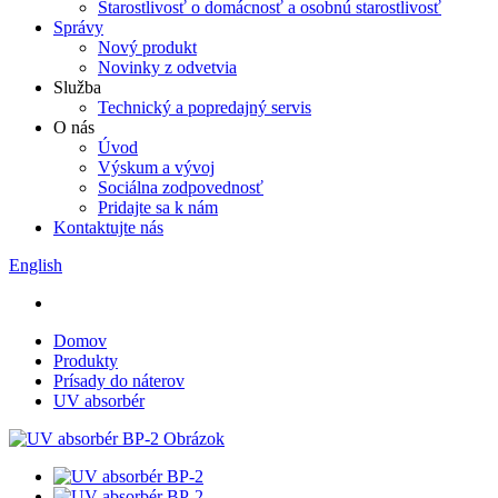
Starostlivosť o domácnosť a osobnú starostlivosť
Správy
Nový produkt
Novinky z odvetvia
Služba
Technický a popredajný servis
O nás
Úvod
Výskum a vývoj
Sociálna zodpovednosť
Pridajte sa k nám
Kontaktujte nás
English
Domov
Produkty
Prísady do náterov
UV absorbér