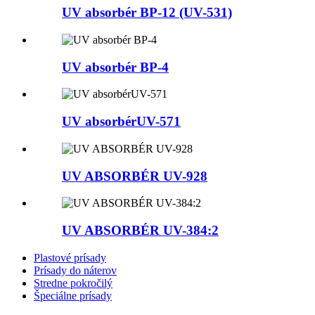
UV absorbér BP-12 (UV-531)
UV absorbér BP-4
UV absorbérUV-571
UV ABSORBÉR UV-928
UV ABSORBÉR UV-384:2
Plastové prísady
Prísady do náterov
Stredne pokročilý
Špeciálne prísady