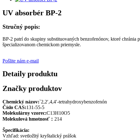
UV absorbér BP-2
Stručný popis:
BP-2 patrí do skupiny substituovaných benzofenónov, ktoré chránia 
špecializovanom chemickom priemysle.
Pošlite nám e-mail
Detaily produktu
Značky produktov
Chemický názov:
`2,2′,4,4′-tetrahydroxybenzofenón
Číslo CAS:
131-55-5
Molekulárny vzorec:
C13H10O5
Molekulová hmotnosť：
214
Špecifikácia:
Vzhľad: svetložltý kryštalický prášok