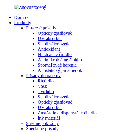
Domov
Produkty
Plastové prísady
Optický zjasňovač
UV absorbér
Stabilizátor svetla
Antioxidant
Nukleačné činidlo
Antimikrobiálne činidlo
Spomaľovač horenia
Antistatický prostriedok
Prísady do náterov
Riedidlo
Vosk
Tvrdidlo
Stabilizátor svetla
Optický zjasňovač
UV absorbér
Zmáčadlo a dispergačné činidlo
Iný materiál
Stredne pokročilý
Špeciálne prísady