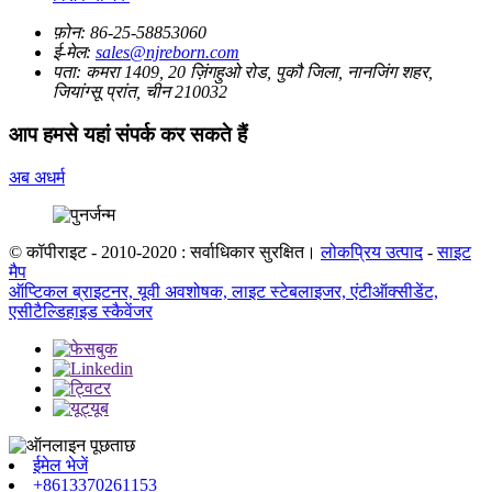
फ़ोन:
86-25-58853060
ई-मेल:
sales@njreborn.com
पता:
कमरा 1409, 20 ज़िंगहुओ रोड, पुकौ जिला, नानजिंग शहर,
जियांग्सू प्रांत, चीन 210032
आप हमसे यहां संपर्क कर सकते हैं
अब अधर्म
© कॉपीराइट - 2010-2020 : सर्वाधिकार सुरक्षित।
लोकप्रिय उत्पाद
-
साइट
मैप
ऑप्टिकल ब्राइटनर, यूवी अवशोषक, लाइट स्टेबलाइजर, एंटीऑक्सीडेंट,
एसीटैल्डिहाइड स्कैवेंजर
ईमेल भेजें
+8613370261153