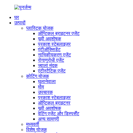
घर
उत्पादों
प्लास्टिक योजक
ऑप्टिकल ब्राइटनर एजेंट
यूवी अवशोषक
प्रकाश स्टेबलाइज़र
एंटीऑक्सिडेंट
नाभिकीयकरण एजेंट
रोगाणुरोधी एजेंट
ज्वाला मंदक
एंटीस्टैटिक एजेंट
कोटिंग योजक
घुलानेवाला
मोम
उपचारक
प्रकाश स्टेबलाइज़र
ऑप्टिकल ब्राइटनर
यूवी अवशोषक
वेटिंग एजेंट और डिस्पर्सेंट
अन्य सामग्री
मध्यवर्ती
विशेष योजक