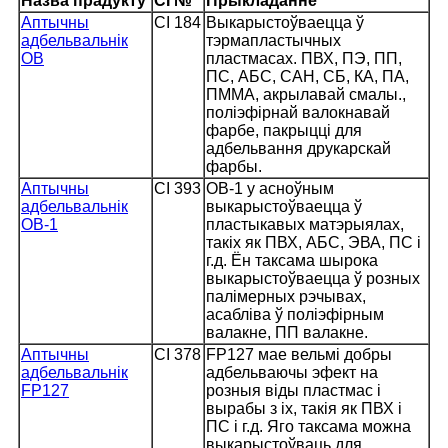
Назва прадукту
CI №
Прыкладанне
Аптычны
CI 184
Выкарыстоўваецца ў
адбельвальнік
тэрмапластычных
OB
пластмасах. ПВХ, ПЭ, ПП,
ПС, АБС, САН, СБ, КА, ПА,
ПММА, акрылавай смалы.,
поліэфірнай валокнавай
фарбе, пакрыцці для
адбельвання друкарскай
фарбы.
Аптычны
CI 393
OB-1 у асноўным
адбельвальнік
выкарыстоўваецца ў
OB-1
пластыкавых матэрыялах,
такіх як ПВХ, АБС, ЭВА, ПС і
г.д. Ён таксама шырока
выкарыстоўваецца ў розных
палімерных рэчывах,
асабліва ў поліэфірным
валакне, ПП валакне.
Аптычны
CI 378
FP127 мае вельмі добры
адбельвальнік
адбельваючы эфект на
FP127
розныя віды пластмас і
вырабы з іх, такія як ПВХ і
ПС і г.д. Яго таксама можна
выкарыстоўваць для