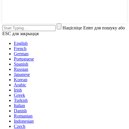
Націсніце Enter для пошуку або
ESC для закрыцця
English
French
German
Portuguese
Spanish
Russian
Japanese
Korean
Arabic
Irish
Greek
Turkish
Italian
Danish
Romanian
Indonesian
Czech