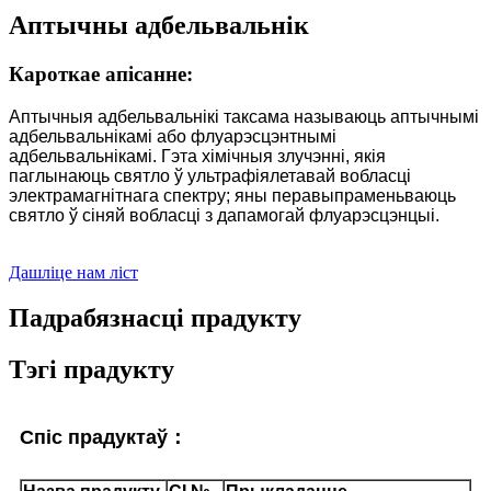
Аптычны адбельвальнік
Кароткае апісанне:
Аптычныя адбельвальнікі таксама называюць аптычнымі
адбельвальнікамі або флуарэсцэнтнымі
адбельвальнікамі. Гэта хімічныя злучэнні, якія
паглынаюць святло ў ультрафіялетавай вобласці
электрамагнітнага спектру; яны перавыпраменьваюць
святло ў сіняй вобласці з дапамогай флуарэсцэнцыі.
Дашліце нам ліст
Падрабязнасці прадукту
Тэгі прадукту
Спіс прадуктаў：