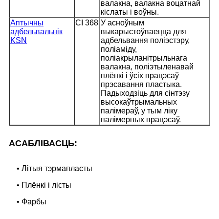
валакна, валакна воцатнай
кіслаты і воўны.
Аптычны
CI 368
У асноўным
адбельвальнік
выкарыстоўваецца для
KSN
адбельвання поліэстэру,
поліаміду,
поліакрыланітрыльнага
валакна, поліэтыленавай
плёнкі і ўсіх працэсаў
прэсавання пластыка.
Падыходзіць для сінтэзу
высокаўтрымальных
палімераў, у тым ліку
палімерных працэсаў.
АСАБЛІВАСЦЬ:
• Літыя тэрмапласты
• Плёнкі і лісты
• Фарбы