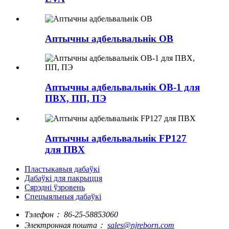
Аптычны адбельвальнік OB
Аптычны адбельвальнік OB-1 для
ПВХ, ПП, ПЭ
Аптычны адбельвальнік FP127
для ПВХ
Пластыкавыя дабаўкі
Дабаўкі для пакрыцця
Сярэдні ўзровень
Спецыяльныя дабаўкі
Тэлефон：
86-25-58853060
Электронная пошта：
sales@njreborn.com