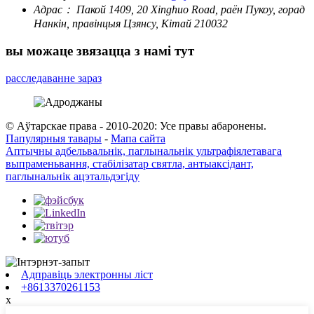
Адрас：
Пакой 1409, 20 Xinghuo Road, раён Пукоу, горад
Нанкін, правінцыя Цзянсу, Кітай 210032
вы можаце звязацца з намі тут
расследаванне зараз
© Аўтарскае права - 2010-2020: Усе правы абаронены.
Папулярныя тавары
-
Мапа сайта
Аптычны адбельвальнік, паглынальнік ультрафіялетавага
выпраменьвання, стабілізатар святла, антыаксідант,
паглынальнік ацэтальдэгіду
Адправіць электронны ліст
+8613370261153
x