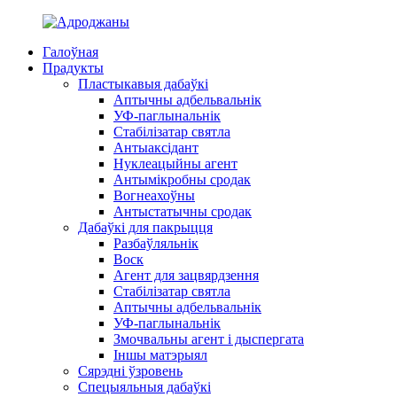
Галоўная
Прадукты
Пластыкавыя дабаўкі
Аптычны адбельвальнік
УФ-паглынальнік
Стабілізатар святла
Антыаксідант
Нуклеацыйны агент
Антымікробны сродак
Вогнеахоўны
Антыстатычны сродак
Дабаўкі для пакрыцця
Разбаўляльнік
Воск
Агент для зацвярдзення
Стабілізатар святла
Аптычны адбельвальнік
УФ-паглынальнік
Змочвальны агент і дыспергата
Іншы матэрыял
Сярэдні ўзровень
Спецыяльныя дабаўкі