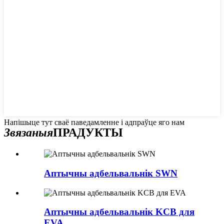
Напішыце тут сваё паведамленне і адпраўце яго нам
Звязаныя
ПРАДУКТЫ
Аптычны адбельвальнік SWN
Аптычны адбельвальнік KCB для
EVA