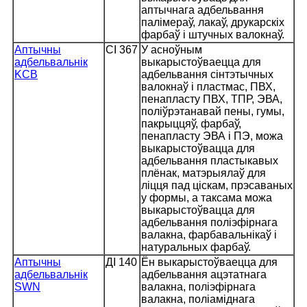
аптычнага адбельвання
палімераў, лакаў, друкарскіх
фарбаў і штучных валокнаў.
Аптычны
CI 367
У асноўным
адбельвальнік
выкарыстоўваецца для
KCB
адбельвання сінтэтычных
валокнаў і пластмас, ПВХ,
пенапласту ПВХ, ТПР, ЭВА,
поліўрэтанавай пены, гумы,
пакрыццяў, фарбаў,
пенапласту ЭВА і ПЭ, можа
выкарыстоўвацца для
адбельвання пластыкавых
плёнак, матэрыялаў для
ліцця пад ціскам, прэсаваных
у формы, а таксама можа
выкарыстоўвацца для
адбельвання поліэфірнага
валакна, фарбавальнікаў і
натуральных фарбаў.
Аптычны
ДІ 140
Ён выкарыстоўваецца для
адбельвальнік
адбельвання ацэтатнага
SWN
валакна, поліэфірнага
валакна, поліаміднага