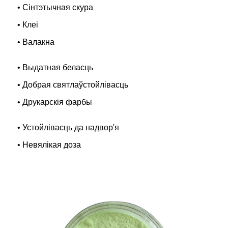
• Сінтэтычная скура
• Клеі
• Валакна
• Выдатная беласць
• Добрая святлаўстойлівасць
• Друкарскія фарбы
• Устойлівасць да надвор'я
• Невялікая доза