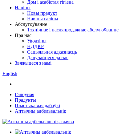
Дом і асабістая гігіена
Навіны
Новы прадукт
Навіны галіны
Абслугоўванне
Тэхнічнае і пасляпродажнае абслугоўванне
Пра нас
Уводзіны
НДДКР
Сацыяльная адказнасць
Далучайцеся да нас
Звяжыцеся з намі
English
Галоўная
Прадукты
Пластыкавыя дабаўкі
Аптычны адбельвальнік