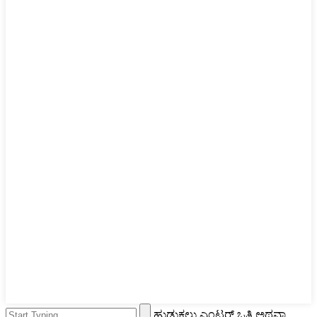
ಹುಡುಕಲು ಎಂಟರ್ ಒತ್ತಿ ಅಥವಾ