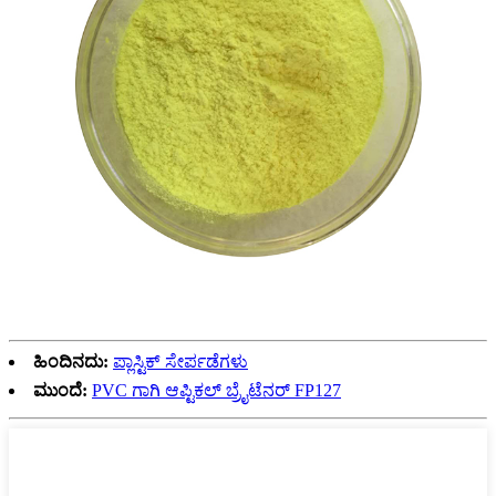
ಹಿಂದಿನದು:
ಪ್ಲಾಸ್ಟಿಕ್ ಸೇರ್ಪಡೆಗಳು
ಮುಂದೆ:
PVC ಗಾಗಿ ಆಪ್ಟಿಕಲ್ ಬ್ರೈಟೆನರ್ FP127