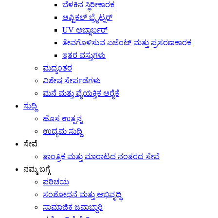
ಬೆಳಕಿನ ಸ್ಥಿರೀಕಾರಕ
ಆಪ್ಟಿಕಲ್ ಬ್ರೈಟ್ನರ್
UV ಅಬ್ಸಾರ್ಬರ್
ತೇವಗೊಳಿಸುವ ಏಜೆಂಟ್ ಮತ್ತು ಪ್ರಸರಣಕಾರಕ
ಇತರ ವಸ್ತುಗಳು
ಮಧ್ಯಂತರ
ವಿಶೇಷ ಸೇರ್ಪಡೆಗಳು
ಮನೆ ಮತ್ತು ವೈಯಕ್ತಿಕ ಆರೈಕೆ
ಸುದ್ದಿ
ಹೊಸ ಉತ್ಪನ್ನ
ಉದ್ಯಮ ಸುದ್ದಿ
ಸೇವೆ
ತಾಂತ್ರಿಕ ಮತ್ತು ಮಾರಾಟದ ನಂತರದ ಸೇವೆ
ನಮ್ಮ ಬಗ್ಗೆ
ಪರಿಚಯ
ಸಂಶೋಧನೆ ಮತ್ತು ಅಭಿವೃದ್ಧಿ
ಸಾಮಾಜಿಕ ಜವಾಬ್ದಾರಿ