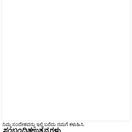
ನಿಮ್ಮ ಸಂದೇಶವನ್ನು ಇಲ್ಲಿ ಬರೆದು ನಮಗೆ ಕಳುಹಿಸಿ.
ಸಂಬಂಧಿತ
ಉತ್ಪನ್ನಗಳು