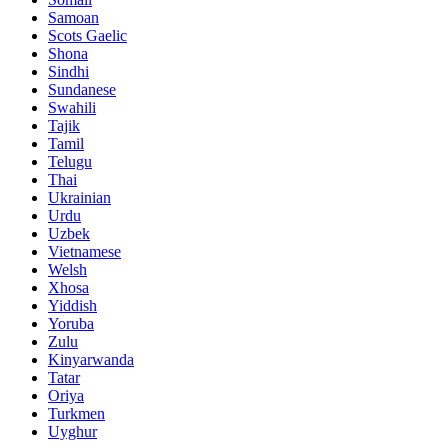
Samoan
Scots Gaelic
Shona
Sindhi
Sundanese
Swahili
Tajik
Tamil
Telugu
Thai
Ukrainian
Urdu
Uzbek
Vietnamese
Welsh
Xhosa
Yiddish
Yoruba
Zulu
Kinyarwanda
Tatar
Oriya
Turkmen
Uyghur