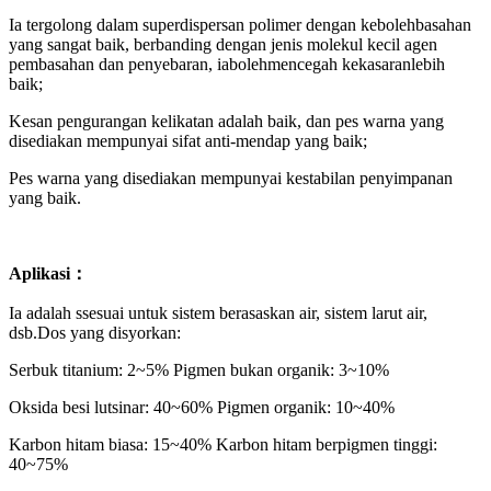
Ia tergolong dalam superdispersan polimer dengan kebolehbasahan
yang sangat baik, berbanding dengan jenis molekul kecil agen
pembasahan dan penyebaran, ia
boleh
mencegah kekasaran
lebih
baik;
Kesan pengurangan kelikatan adalah baik, dan pes warna yang
disediakan mempunyai sifat anti-mendap yang baik;
Pes warna yang disediakan mempunyai kestabilan penyimpanan
yang baik
.
Aplikasi
：
Ia adalah s
sesuai untuk sistem berasaskan air, sistem larut air,
dsb.
Dos yang disyorkan
:
Serbuk titanium: 2~5% Pigmen bukan organik: 3~10%
Oksida besi lutsinar: 40~60% Pigmen organik: 10~40%
Karbon hitam biasa: 15~40% Karbon hitam berpigmen tinggi:
40~75%