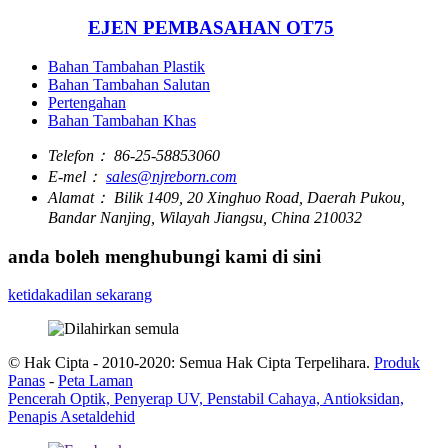
EJEN PEMBASAHAN OT75
Bahan Tambahan Plastik
Bahan Tambahan Salutan
Pertengahan
Bahan Tambahan Khas
Telefon：
86-25-58853060
E-mel：
sales@njreborn.com
Alamat：
Bilik 1409, 20 Xinghuo Road, Daerah Pukou,
Bandar Nanjing, Wilayah Jiangsu, China 210032
anda boleh menghubungi kami di sini
ketidakadilan sekarang
© Hak Cipta - 2010-2020: Semua Hak Cipta Terpelihara.
Produk
Panas
-
Peta Laman
Pencerah Optik, Penyerap UV, Penstabil Cahaya, Antioksidan,
Penapis Asetaldehid