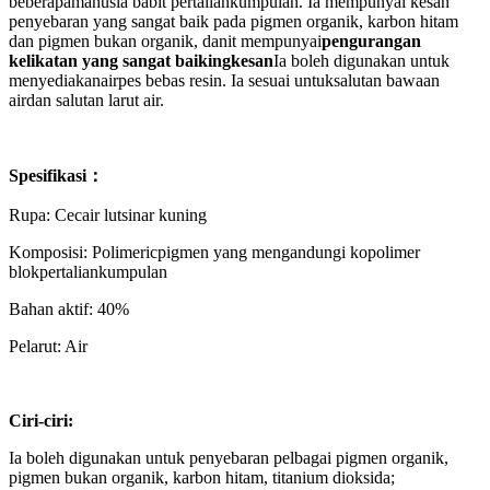
beberapa
manusia babi
t
pertalian
kumpulan. Ia mempunyai kesan
penyebaran yang sangat baik pada pigmen organik, karbon hitam
dan pigmen bukan organik, dan
it
mempunyai
pengurangan
kelikatan yang sangat baik
ing
kesan
Ia boleh digunakan untuk
menyediakan
air
pes bebas resin. Ia sesuai untuk
salutan bawaan
air
dan salutan larut air.
Spesifikasi
：
Rupa: Cecair lutsinar kuning
Komposisi: Polimer
ic
pigmen yang mengandungi kopolimer
blok
pertalian
kumpulan
Bahan aktif: 40%
Pelarut: Air
Ciri-ciri:
Ia boleh digunakan untuk penyebaran pelbagai pigmen organik,
pigmen bukan organik, karbon hitam, titanium dioksida;