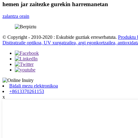
hemen jar zaitezke gurekin harremanetan
zalantza orain
© Copyright - 2010-2020 : Eskubide guztiak erreserbatuta.
Produktu 
Distiratzaile optikoa, UV xurgatzailea, argi egonkortzailea, antioxidat
Bidali mezu elektronikoa
+8613370261153
x