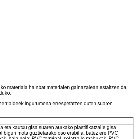
ko materiala hainbat materialen gainazalean estaltzen da,
duko.
errialdeek ingurumena errespetatzen duten suaren
na eta kautxu gisa suaren aurkako plastifikatzaile gisa
l bigun mota guztietarako oso erabilia, batez ere PVC
ak, hala nola: PVC terminal isolatzaile mahukak, PVC