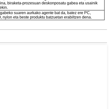
ina, biraketa-prozesuan deskonposatu gabea eta usainik
ekin.
gabeko suaren aurkako agente bat da, batez ere PC,
 nylon eta beste produktu batzuetan erabiltzen dena.