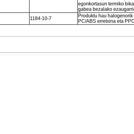
egonkortasun termiko bika
gabea bezalako ezaugarri
Produktu hau halogenorik 
1184-10-7
PC/ABS erretxina eta PPO,