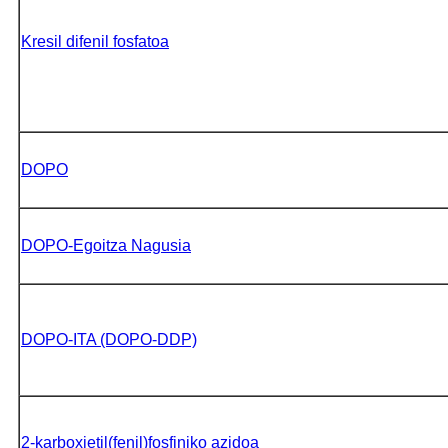
Kresil difenil fosfatoa
DOPO
DOPO-Egoitza Nagusia
DOPO-ITA (DOPO-DDP)
2-karboxietil(fenil)fosfiniko azidoa