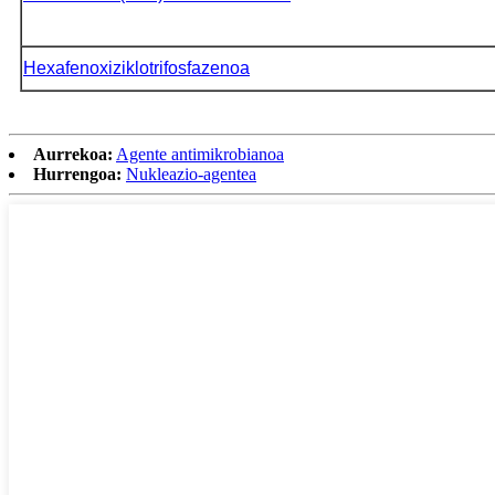
Hexafenoxiziklotrifosfazenoa
Aurrekoa:
Agente antimikrobianoa
Hurrengoa:
Nukleazio-agentea