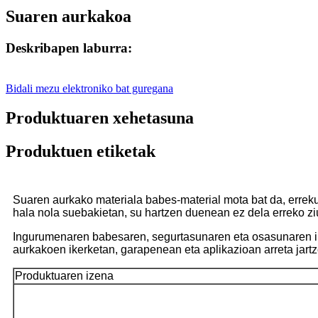
Suaren aurkakoa
Deskribapen laburra:
Bidali mezu elektroniko bat guregana
Produktuaren xehetasuna
Produktuen etiketak
Suaren aurkako materiala babes-material mota bat da, erreku
hala nola suebakietan, su hartzen duenean ez dela erreko z
Ingurumenaren babesaren, segurtasunaren eta osasunaren i
aurkakoen ikerketan, garapenean eta aplikazioan arreta jartze
Produktuaren izena