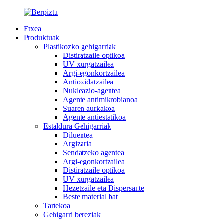
Etxea
Produktuak
Plastikozko gehigarriak
Distiratzaile optikoa
UV xurgatzailea
Argi-egonkortzailea
Antioxidatzailea
Nukleazio-agentea
Agente antimikrobianoa
Suaren aurkakoa
Agente antiestatikoa
Estaldura Gehigarriak
Diluentea
Argizaria
Sendatzeko agentea
Argi-egonkortzailea
Distiratzaile optikoa
UV xurgatzailea
Hezetzaile eta Dispersante
Beste material bat
Tartekoa
Gehigarri bereziak