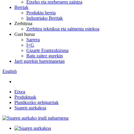
Etxeko eta norberaren zaintza
Berriak
Produktu berria
Industriako Berriak
Zerbitzua
Zerbitzu teknikoa eta salmenta ostekoa
Guri buruz
Sarrera
I+G
Gizarte Erantzukizuna
Batu zaitez gurekin
Jarri gurekin harremanetan
English
Etxea
Produktuak
Plastikozko gehigarriak
Suaren aurkakoa