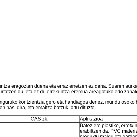
ntza eragozten duena eta erraz erretzen ez dena. Suaren aurka
iurtatzen du, eta ez du errekuntza-eremua areagotuko edo zabal
nguruko kontzientzia gero eta handiagoa denez, mundu osoko h
n hasi dira, eta emaitza batzuk lortu dituzte.
CAS zk.
Aplikazioa
Batez ere plastiko, erretxi
erabiltzen da, PVC materia
produktu malgu eta garden