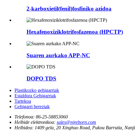
2-karboxietil(fenil)fosfiniko azidoa
Hexafenoxiziklotrifosfazenoa (HPCTP)
Suaren aurkako APP-NC
DOPO TDS
Plastikozko gehigarriak
Estaldura Gehigarriak
Tartekoa
Gehigarri bereziak
Telefonoa:
86-25-58853060
Helbide elektronikoa:
sales@njreborn.com
Helbidea:
1409 gela, 20 Xinghuo Road, Pukou Barrutia, Nanjin