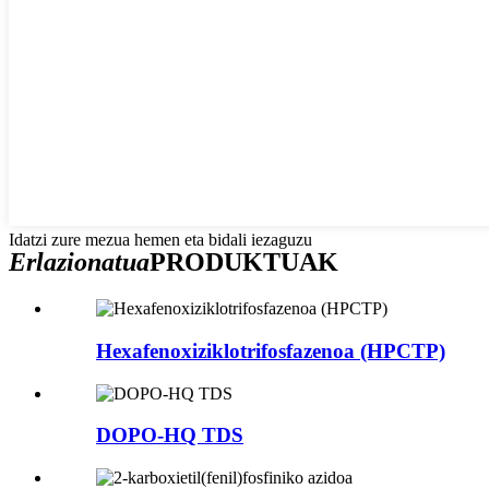
Idatzi zure mezua hemen eta bidali iezaguzu
Erlazionatua
PRODUKTUAK
Hexafenoxiziklotrifosfazenoa (HPCTP)
DOPO-HQ TDS