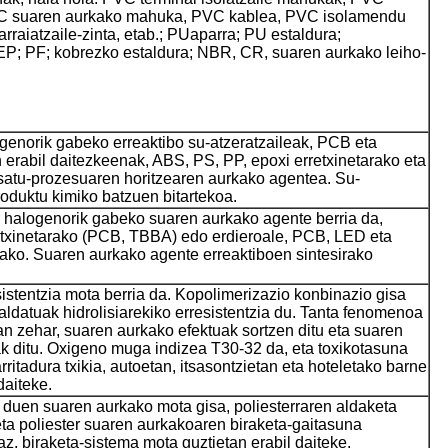
VC suaren aurkako mahuka, PVC kablea, PVC isolamendu
rraiatzaile-zinta, etab.; PU
aparra; PU estaldura;
; EP; PF; kobrezko estaldura; NBR, CR, suaren aurkako leiho-
ogenorik gabeko erreaktibo su-atzeratzaileak, PCB eta
 erabil daitezkeenak, ABS, PS, PP, epoxi erretxinetarako eta
satu-prozesuaren horitzearen aurkako agentea. Su-
roduktu kimiko batzuen bitartekoa.
halogenorik gabeko suaren aurkako agente berria da,
retxinetarako (PCB, TBBA) edo erdieroale, PCB, LED eta
rako. Suaren aurkako agente erreaktiboen sintesirako
stentzia mota berria da. Kopolimerizazio konbinazio gisa
eraldatuak hidrolisiarekiko erresistentzia du. Tanta fenomenoa
an zehar, suaren aurkako efektuak sortzen ditu eta suaren
ak ditu. Oxigeno muga indizea T30-32 da, eta toxikotasuna
ritadura txikia, autoetan, itsasontzietan eta hoteletako barne
daiteke.
duen suaren aurkako mota gisa, poliesterraren aldaketa
 eta poliester suaren aurkakoaren biraketa-gaitasuna
, biraketa-sistema mota guztietan erabil daiteke,