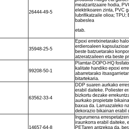
meatzaritza
aire hodia, P
elektrikoaren zinta, PVC ga
26444-49-5
lubrifikatzaile olioa; TPU
babeslea
etab.
Epoxi erretxinetarako hal
erdieroaleen kapsulazioan
35948-25-5
beste batzuetarako konpo
atzeratzaileen eta beste p
Plamtar-DOPO-HQ fosfato 
kalitate handiko epoxi er
99208-50-1
abarretarako itsasgarrieta
bitartekaria.
DDP suaren aurkako erresi
erabil daiteke. Poliester 
bizkortu dezake errekuntz
63562-33-4
aurkako propietate bikain
baxua da. Larruazaleko nar
dekorazio bikainan erabil 
Ingurumena errespetatzen 
iraunkorra erabil daiteke,
14657-64-8
PETaren antzekoa da, beraz