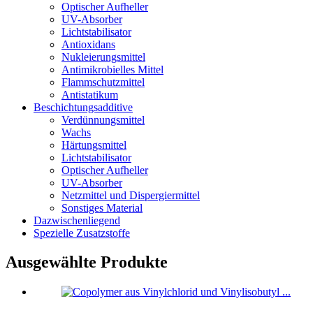
Optischer Aufheller
UV-Absorber
Lichtstabilisator
Antioxidans
Nukleierungsmittel
Antimikrobielles Mittel
Flammschutzmittel
Antistatikum
Beschichtungsadditive
Verdünnungsmittel
Wachs
Härtungsmittel
Lichtstabilisator
Optischer Aufheller
UV-Absorber
Netzmittel und Dispergiermittel
Sonstiges Material
Dazwischenliegend
Spezielle Zusatzstoffe
Ausgewählte Produkte