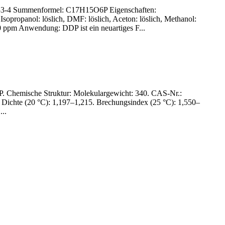
62-33-4 Summenformel: C17H15O6P Eigenschaften:
Isopropanol: löslich, DMF: löslich, Aceton: löslich, Methanol:
0 ppm Anwendung: DDP ist ein neuartiges F...
 Chemische Struktur: Molekulargewicht: 340. CAS-Nr.:
ve Dichte (20 °C): 1,197–1,215. Brechungsindex (25 °C): 1,550–
...