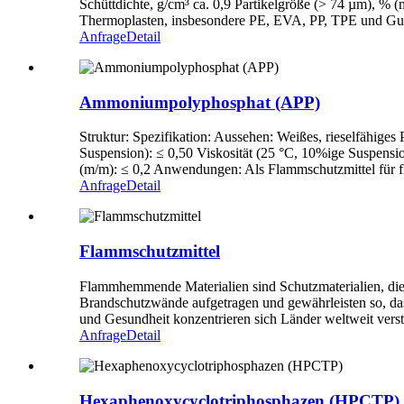
Schüttdichte, g/cm³ ca. 0,9 Partikelgröße (> 74 µm), 
Thermoplasten, insbesondere PE, EVA, PP, TPE und Gum
Anfrage
Detail
Ammoniumpolyphosphat (APP)
Struktur: Spezifikation: Aussehen: Weißes, rieselfähige
Suspension): ≤ 0,50 Viskosität (25 °C, 10%ige Suspensi
(m/m): ≤ 0,2 Anwendungen: Als Flammschutzmittel für
Anfrage
Detail
Flammschutzmittel
Flammhemmende Materialien sind Schutzmaterialien, die 
Brandschutzwände aufgetragen und gewährleisten so, das
und Gesundheit konzentrieren sich Länder weltweit ver
Anfrage
Detail
Hexaphenoxycyclotriphosphazen (HPCTP)