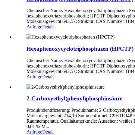
Chemischer Name: Hexaphenoxycyclotriphosphazen Synon
hexaphenoxytriazatriphosphorin; HPCTP Diphenoxyph
Molekulargewicht 693,57; Struktur; CAS-Nummer 1184-10-
Anfrage
Detail
Hexaphenoxycyclotriphosphazen (HPCTP)
Chemischer Name: Hexaphenoxycyclotriphosphazen Synon
hexaphenoxytriazatriphosphorin; HPCTP Diphenoxyph
Molekulargewicht 693,57; Struktur; CAS-Nummer 1184-10-
Anfrage
Detail
2-Carboxyethyl(phenyl)phosphinsäure
Produktidentifizierung: Produktname: 2-Carboxyethyl
Molekulargewicht: 214,16 Summenformel: C9H11O4P Eigen
Raumtemperatur. Qualitätsmerkmale: Aussehen: weißes P
0,01 % M...
Anfrage
Detail