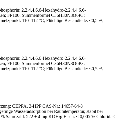
sphorin; 2,2,4,4,6,6-Hexahydro-2,2,4,4,6,6-
phazen; FP100; Summenformel C36H30N3O6P3;
melzpunkt: 110–112 °C; Flüchtige Bestandteile: ≤0,5 %;
sphorin; 2,2,4,4,6,6-Hexahydro-2,2,4,4,6,6-
phazen; FP100; Summenformel C36H30N3O6P3;
melzpunkt: 110–112 °C; Flüchtige Bestandteile: ≤0,5 %;
kürzung: CEPPA, 3-HPP CAS-Nr.: 14657-64-8
ringe Wasseradsorption bei Raumtemperatur, stabil bei
5 % Säurezahl: 522 ± 4 mg KOH/g Eisen: ≤ 0,005 % Chlorid: ≤