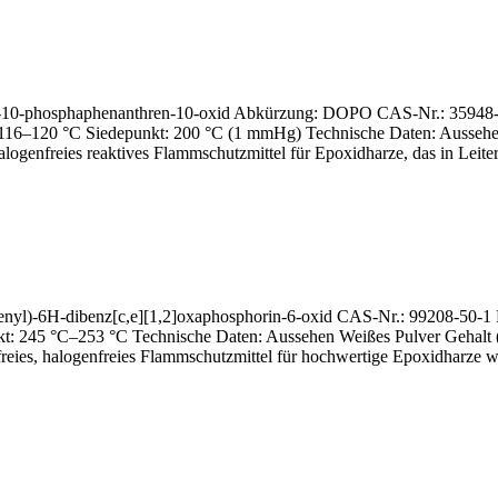
oxa-10-phosphaphenanthren-10-oxid Abkürzung: DOPO CAS-Nr.: 3594
: 116–120 °C Siedepunkt: 200 °C (1 mmHg) Technische Daten: Aussehe
enfreies reaktives Flammschutzmittel für Epoxidharze, das in Leite
phenyl)-6H-dibenz[c,e][1,2]oxaphosphorin-6-oxid CAS-Nr.: 99208-5
unkt: 245 °C–253 °C Technische Daten: Aussehen Weißes Pulver Gehal
es, halogenfreies Flammschutzmittel für hochwertige Epoxidharze wie