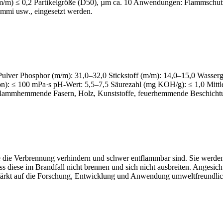
% (m/m) ≤ 0,2 Partikelgröße (D50), µm ca. 10 Anwendungen: Flammschut
mi usw., eingesetzt werden.
s Pulver Phosphor (m/m): 31,0–32,0 Stickstoff (m/m): 14,0–15,0 Wasser
on): ≤ 100 mPa·s pH-Wert: 5,5–7,5 Säurezahl (mg KOH/g): ≤ 1,0 Mittle
 flammhemmende Fasern, Holz, Kunststoffe, feuerhemmende Beschicht
die Verbrennung verhindern und schwer entflammbar sind. Sie werden 
s diese im Brandfall nicht brennen und sich nicht ausbreiten. Angesic
stärkt auf die Forschung, Entwicklung und Anwendung umweltfreundlic