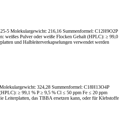
8-25-5 Molekulargewicht: 216,16 Summenformel: C12H9O2P
n: weißes Pulver oder weiße Flocken Gehalt (HPLC): ≥ 99,0
rplatten und Halbleiterverkapselungen verwendet werden
0-1 Molekulargewicht: 324,28 Summenformel: C18H13O4P
t (HPLC): ≥ 99,1 % P ≥ 9,5 % Cl ≤ 50 ppm Fe ≤ 20 ppm
 Leiterplatten, das TBBA ersetzen kann, oder für Klebstoffe