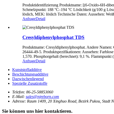
Produktidentifizierung Produktname: [(6-Oxido-6H-dib
Schmelzpunkt: 188 °C–194 °C Löslichkeit (g/100 g Lösungs
löslich, MEK: löslich Technische Daten: Aussehen: Wei
Anfrage
Detail
Cresyldiphenylphosphat TDS
Produktname: Cresyldiphenylphosphat. Andere Namen: 
26444-49-5. Produktspezifikationen: Aussehen: Farblose 
1,570. Phosphorgehalt (berechnet): 9,1 %. Flammpunkt (°C
Anfrage
Detail
Kunststoffadditive
Beschichtungsadditive
Dazwischenliegend
Spezielle Zusatzstoffe
Telefon:
86-25-58853060
E-Mail:
sales@njreborn.com
Adresse:
Raum 1409, 20 Xinghuo Road, Bezirk Pukou, Stadt N
Sie können uns hier kontaktieren.