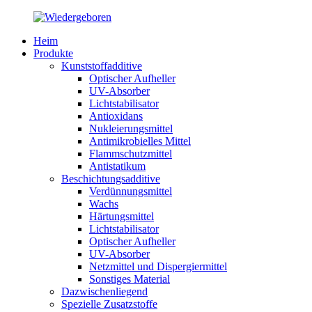
Heim
Produkte
Kunststoffadditive
Optischer Aufheller
UV-Absorber
Lichtstabilisator
Antioxidans
Nukleierungsmittel
Antimikrobielles Mittel
Flammschutzmittel
Antistatikum
Beschichtungsadditive
Verdünnungsmittel
Wachs
Härtungsmittel
Lichtstabilisator
Optischer Aufheller
UV-Absorber
Netzmittel und Dispergiermittel
Sonstiges Material
Dazwischenliegend
Spezielle Zusatzstoffe