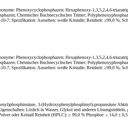
yme: Phenoxycyclophosphazen; Hexaphenoxy-1,3,5,2,4,6-triazatripho
osphazen; Chemisches Buchnecyclisches Trimer; Polyphenoxyphos
7; Spezifikation: Aussehen: weiße Kristalle; Reinheit: ≥99,0 %; Sch
yme: Phenoxycyclophosphazen; Hexaphenoxy-1,3,5,2,4,6-triazatripho
osphazen; Chemisches Buchnecyclisches Trimer; Polyphenoxyphos
7; Spezifikation: Aussehen: weiße Kristalle; Reinheit: ≥99,0 %; Sch
(phenyl)phosphinsäure, 3-(Hydroxyphenylphosphinyl)-propansäure Ab
schaften: Löslich in Wasser, Glykol und anderen Lösungsmitteln, ge
ulver oder Kristall Reinheit (HPLC): ≥ 99,0 % Phosphor: ≥ 14,0 ± 0,