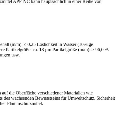
zmittel APP-NC kann hauptsächlich in einer Reihe von
gehalt (m/m): ≤ 0,25 Löslichkeit in Wasser (10%ige
re Partikelgröße: ca. 18 µm Partikelgröße (m/m): ≥ 96,0 %
ungen usw.
auf die Oberfläche verschiedener Materialien wie
hts des wachsenden Bewusstseins für Umweltschutz, Sicherheit
her Flammschutzmittel.