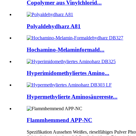
Copolymer aus Vinylchlorid...
Polyaldehydharz A81
Hochamino-Melaminformald...
Hyperimidomethyliertes Amino...
Hypermethylierte Aminosäurereste...
Flammhemmend APP-NC
Spezifikation Aussehen Weißes, rieselfähiges Pulver Ph