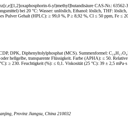
enz[c,e][1,2]oxaphosphorin-6-yl)methyl]butandisäure CAS-Nr.: 635
mittel) bei 20 °C: Wasser: unlöslich, Ethanol: löslich, THF: löslich, 
ßes Pulver Gehalt (HPLC): ≥ 99,0 %, P ≥ 8,92 %, Cl ≤ 50 ppm, Fe ≤ 2
CDP, DPK, Diphenyltolylphosphat (MCS). Summenformel: C₁₉H₁₇O₄P.
oder hellgelbe, transparente Flüssigkeit. Farbe (APHA): ≤ 50. Relati
): ≥ 230. Feuchtigkeit (%): ≤ 0,1. Viskosität (25 °C): 39 ± 2,5 mPa·s 
anjing, Provinz Jiangsu, China 210032