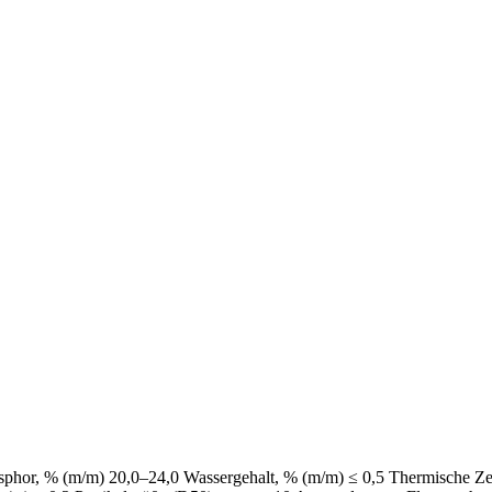
osphor, % (m/m) 20,0–24,0 Wassergehalt, % (m/m) ≤ 0,5 Thermische Zer