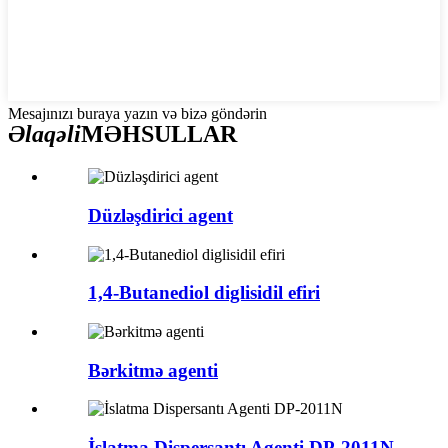
Mesajınızı buraya yazın və bizə göndərin
Əlaqəli
MƏHSULLAR
Düzləşdirici agent
1,4-Butanediol diglisidil efiri
Bərkitmə agenti
İslatma Dispersantı Agenti DP-2011N