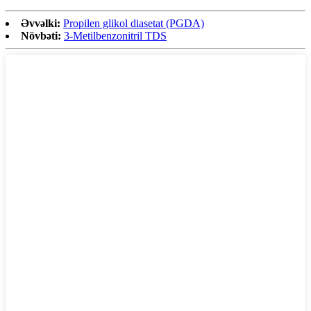
Əvvəlki:
Propilen glikol diasetat (PGDA)
Növbəti:
3-Metilbenzonitril TDS