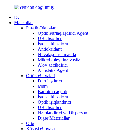
Ev
Məhsullar
Plastik Əlavələr
Optik Parlaqlaşdırıcı Agent
UB absorber
İşıq stabilizatoru
Antioksidant
Nüvələşdirici maddə
Mikrob əleyhinə vasitə
Alov gecikdirici
Antistatik Agent
Örtük Əlavələri
Durulaşdırıcı
Mum
Bərkitmə agenti
İşıq stabilizatoru
Optik işıqlandırıcı
UB absorber
Nəmləndirici və Dispersant
Digər Materiallar
Orta
Xüsusi Əlavələr