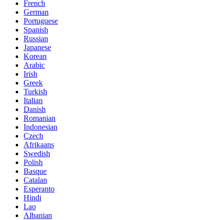
French
German
Portuguese
Spanish
Russian
Japanese
Korean
Arabic
Irish
Greek
Turkish
Italian
Danish
Romanian
Indonesian
Czech
Afrikaans
Swedish
Polish
Basque
Catalan
Esperanto
Hindi
Lao
Albanian