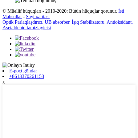
© Müəllif hüquqları - 2010-2020: Bütün hüquqlar qorunur.
İsti
Məhsullar
-
Sayt xəritəsi
Optik Parlaqlaşdırıcı, UB absorber, İşıq Stabilizatoru, Antioksidant,
Asetaldehid təmizləyicisi
E-poçt göndər
+8613370261153
x