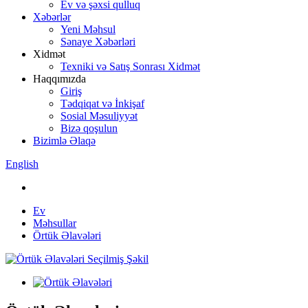
Ev və şəxsi qulluq
Xəbərlər
Yeni Məhsul
Sənaye Xəbərləri
Xidmət
Texniki və Satış Sonrası Xidmət
Haqqımızda
Giriş
Tədqiqat və İnkişaf
Sosial Məsuliyyət
Bizə qoşulun
Bizimlə Əlaqə
English
Ev
Məhsullar
Örtük Əlavələri