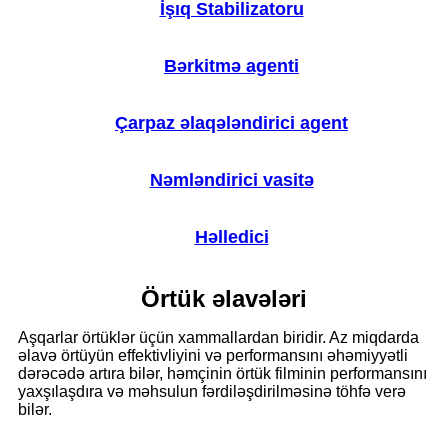
İşıq Stabilizatoru
Bərkitmə agenti
Çarpaz əlaqələndirici agent
Nəmləndirici vasitə
Həlledici
Örtük əlavələri
Aşqarlar örtüklər üçün xammallardan biridir. Az miqdarda
əlavə örtüyün effektivliyini və performansını əhəmiyyətli
dərəcədə artıra bilər, həmçinin örtük filminin performansını
yaxşılaşdıra və məhsulun fərdiləşdirilməsinə töhfə verə
bilər.