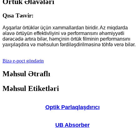
Örtük Əlavələri
Qısa Təsvir:
Aşqarlar örtüklər üçün xammallardan biridir. Az miqdarda
əlavə örtüyün effektivliyini və performansını əhəmiyyətli
dərəcədə artıra bilər, həmçinin örtük filminin performansını
yaxşılaşdıra və məhsulun fərdiləşdirilməsinə töhfə verə bilər.
Bizə e-poçt göndərin
Məhsul Ətraflı
Məhsul Etiketləri
Optik Parlaqlaşdırıcı
UB Absorber