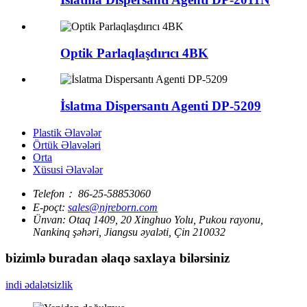
Optik Parlaqlaşdırıcı 4BK
İslatma Dispersantı Agenti DP-5209
Plastik Əlavələr
Örtük Əlavələri
Orta
Xüsusi Əlavələr
Telefon：
86-25-58853060
E-poçt:
sales@njreborn.com
Ünvan:
Otaq 1409, 20 Xinghuo Yolu, Pukou rayonu,
Nankinq şəhəri, Jiangsu əyaləti, Çin 210032
bizimlə buradan əlaqə saxlaya bilərsiniz
indi ədalətsizlik