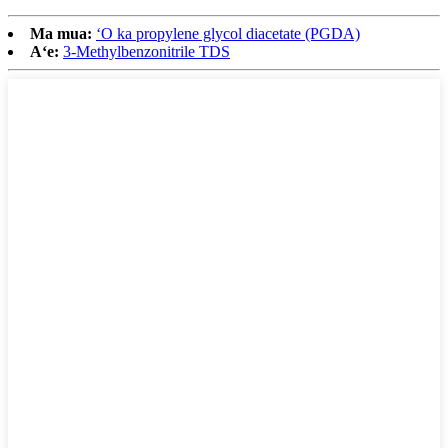
Ma mua:
ʻO ka propylene glycol diacetate (PGDA)
Aʻe:
3-Methylbenzonitrile TDS