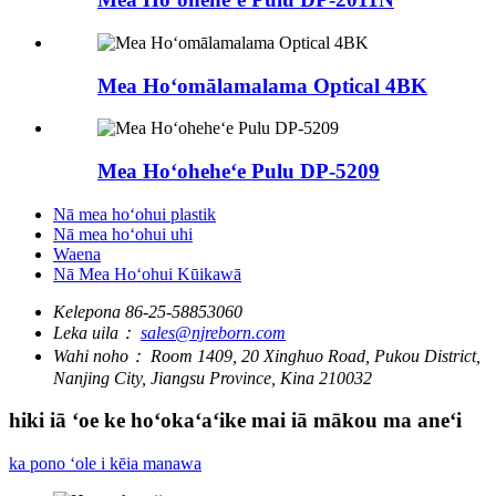
Mea Hoʻomālamalama Optical 4BK
Mea Hoʻoheheʻe Pulu DP-5209
Nā mea hoʻohui plastik
Nā mea hoʻohui uhi
Waena
Nā Mea Hoʻohui Kūikawā
Kelepona
86-25-58853060
Leka uila：
sales@njreborn.com
Wahi noho：
Room 1409, 20 Xinghuo Road, Pukou District,
Nanjing City, Jiangsu Province, Kina 210032
hiki iā ʻoe ke hoʻokaʻaʻike mai iā mākou ma aneʻi
ka pono ʻole i kēia manawa