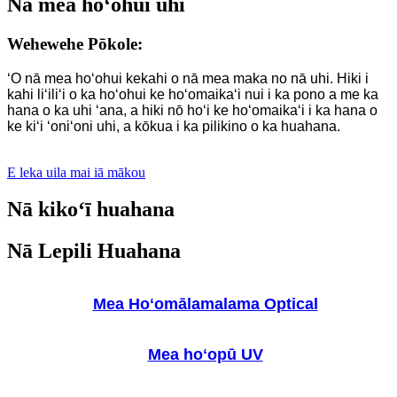
Nā mea hoʻohui uhi
Wehewehe Pōkole:
ʻO nā mea hoʻohui kekahi o nā mea maka no nā uhi. Hiki i
kahi liʻiliʻi o ka hoʻohui ke hoʻomaikaʻi nui i ka pono a me ka
hana o ka uhi ʻana, a hiki nō hoʻi ke hoʻomaikaʻi i ka hana o
ke kiʻi ʻoniʻoni uhi, a kōkua i ka pilikino o ka huahana.
E leka uila mai iā mākou
Nā kikoʻī huahana
Nā Lepili Huahana
Mea Hoʻomālamalama Optical
Mea hoʻopū UV