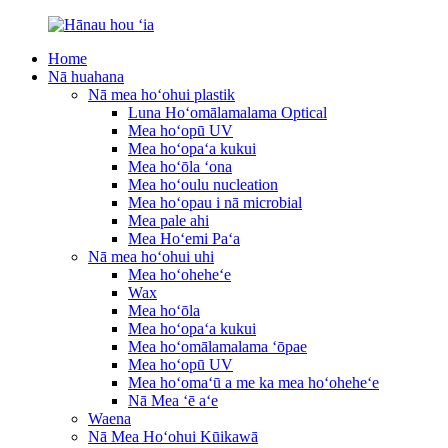
Home
Nā huahana
Nā mea hoʻohui plastik
Luna Hoʻomālamalama Optical
Mea hoʻopū UV
Mea hoʻopaʻa kukui
Mea hoʻōla ʻona
Mea hoʻoulu nucleation
Mea hoʻopau i nā microbial
Mea pale ahi
Mea Hoʻemi Paʻa
Nā mea hoʻohui uhi
Mea hoʻoheheʻe
Wax
Mea hoʻōla
Mea hoʻopaʻa kukui
Mea hoʻomālamalama ʻōpae
Mea hoʻopū UV
Mea hoʻomaʻū a me ka mea hoʻoheheʻe
Nā Mea ʻē aʻe
Waena
Nā Mea Hoʻohui Kūikawā