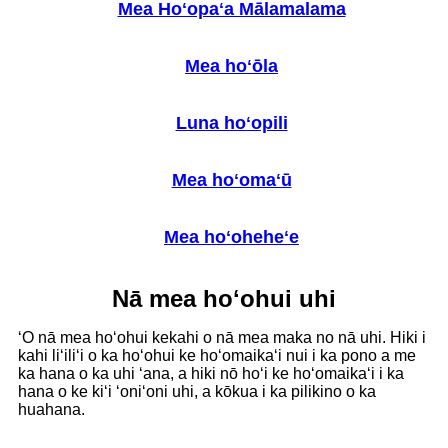
Mea Hoʻopaʻa Mālamalama
Mea hoʻōla
Luna hoʻopili
Mea hoʻomaʻū
Mea hoʻoheheʻe
Nā mea hoʻohui uhi
ʻO nā mea hoʻohui kekahi o nā mea maka no nā uhi. Hiki i
kahi liʻiliʻi o ka hoʻohui ke hoʻomaikaʻi nui i ka pono a me
ka hana o ka uhi ʻana, a hiki nō hoʻi ke hoʻomaikaʻi i ka
hana o ke kiʻi ʻoniʻoni uhi, a kōkua i ka pilikino o ka
huahana.