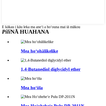
E kākau i kāu leka ma aneʻi a hoʻouna mai iā mākou
Pili
NĀ HUAHANA
Mea hoʻohālikelike
1,4-Butanediol diglycidyl ether
Mea hoʻōla
Mea Hoʻoheheʻe Pulu DP-2011N