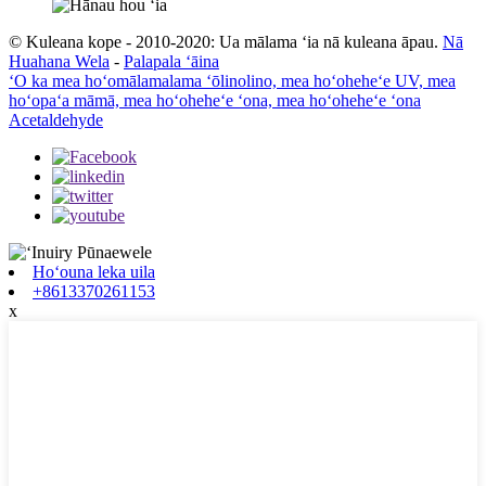
© Kuleana kope - 2010-2020: Ua mālama ʻia nā kuleana āpau.
Nā
Huahana Wela
-
Palapala ʻāina
ʻO ka mea hoʻomālamalama ʻōlinolino, mea hoʻoheheʻe UV, mea
hoʻopaʻa māmā, mea hoʻoheheʻe ʻona, mea hoʻoheheʻe ʻona
Acetaldehyde
Hoʻouna leka uila
+8613370261153
x