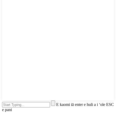
E kaomi iā enter e huli a i ʻole ESC
e pani