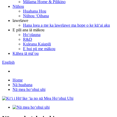
Mālama Home & Pilikino
Nūhou
Huahana Hou
Nūhou ʻOihana
lawelawe
Hana loea a me ka lawelawe ma hope o ke kūʻai aku
E pili ana iā mākou
Hoʻolauna
R&D
Kuleana Kaiapili
E hui pū me mākou
Kāhea iā mā˚ou
English
Home
Nā huahana
Nā mea hoʻohui uhi