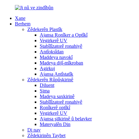
Xane
Berhem
Zêdekerên Plastîk
Ajansa Ronîker a Optîkî
Vegirkerê UV
Stabîlîzatorê ronahiyê
Antîoksîdan
Maddeya navokî
Madeya dijî-mîkroban
Agirkuj
Ajansa Antîstatîk
Zêdekerên Rûpûşkirinê
Diluent
Şima
Madeya saxkirinê
Stabîlîzatorê ronahiyê
Ronîkerê optîkî
Vegirkerê UV
Ajansa şilkirinê û belavker
Materyalên Din
Di nav
Zêdekirinên Taybet