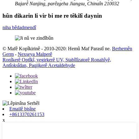
Bajarê Nanjing, parêzgeha Jiangsu, Chinaîn 210032
hûn dikarin li vir bi me re têkilî daynin
niha bêdadmendî
© Mafê Kopîkirinê - 2010-2020: Hemû Maf Parastî ne.
Berhemên
Germ
-
Nexşeya Malperê
Ronîkerê Optîkî, vegirkerê UV, Stabîlîzatorê Ronahîyê,
Antîoksîdan, Paqijkerê Acetaldehyde
Emailê bişîne
+8613370261153
x