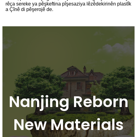
rêça sereke ya pêşkeftina pîşesaziya lêzêdekirinên plastîk
a Çînê di pêşerojê de.
Nanjing Reborn
New Materials