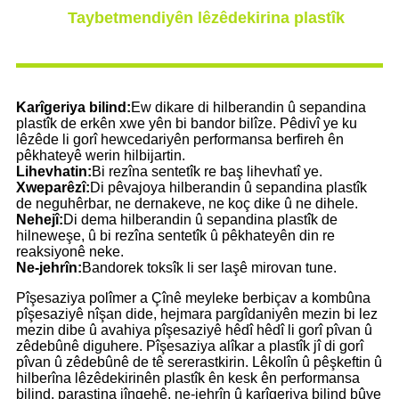
Taybetmendiyên lêzêdekirina plastîk
Karîgeriya bilind:
Ew dikare di hilberandin û sepandina
plastîk de erkên xwe yên bi bandor bilîze. Pêdivî ye ku
lêzêde li gorî hewcedariyên performansa berfireh ên
pêkhateyê werin hilbijartin.
Lihevhatin:
Bi rezîna sentetîk re baş lihevhatî ye.
Xweparêzî:
Di pêvajoya hilberandin û sepandina plastîk
de neguhêrbar, ne dernakeve, ne koç dike û ne dihele.
Nehejî:
Di dema hilberandin û sepandina plastîk de
hilneweşe, û bi rezîna sentetîk û pêkhateyên din re
reaksiyonê neke.
Ne-jehrîn:
Bandorek toksîk li ser laşê mirovan tune.
Pîşesaziya polîmer a Çînê meyleke berbiçav a kombûna
pîşesaziyê nîşan dide, hejmara pargîdaniyên mezin bi lez
mezin dibe û avahiya pîşesaziyê hêdî hêdî li gorî pîvan û
zêdebûnê diguhere. Pîşesaziya alîkar a plastîk jî di gorî
pîvan û zêdebûnê de tê sererastkirin. Lêkolîn û pêşkeftin û
hilberîna lêzêdekirinên plastîk ên kesk ên performansa
bilind, parastina jîngehê, ne-jehrîn û karîgeriya bilind bûye