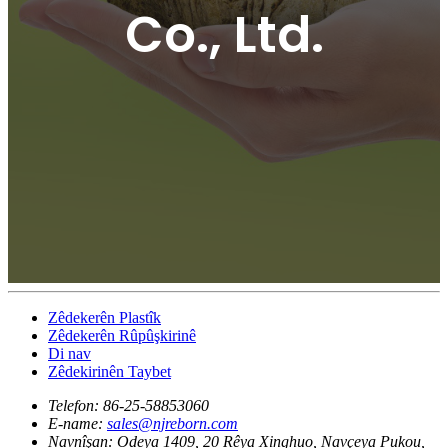
Co., Ltd.
Zêdekerên Plastîk
Zêdekerên Rûpûşkirinê
Di nav
Zêdekirinên Taybet
Telefon:
86-25-58853060
E-name:
sales@njreborn.com
Navnîşan:
Odeya 1409, 20 Rêya Xinghuo, Navçeya Pukou,