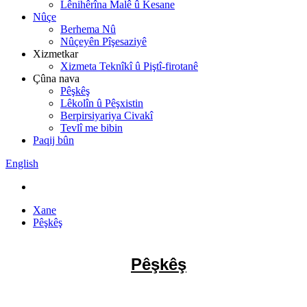
Lênihêrîna Malê û Kesane
Nûçe
Berhema Nû
Nûçeyên Pîşesaziyê
Xizmetkar
Xizmeta Teknîkî û Piştî-firotanê
Çûna nava
Pêşkêş
Lêkolîn û Pêşxistin
Berpirsiyariya Civakî
Tevlî me bibin
Paqij bûn
English
Xane
Pêşkêş
Pêşkêş