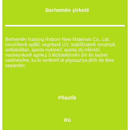
Berhemên şîrketê
Berhemên Nanjing Reborn New Materials Co., Ltd.
ronahîkerê optîkî, vegirkerê UV, stabîlîzatorê ronahiyê,
antîoksîdan, ajanta nukleerî, ajanta dij-mîkrobî,
navbeynkarê agirkuj û lêzêdekirinên din ên taybet
vedihewîne, ku bi berfirehî di pîşesaziya jêrîn de têne
sepandin:
Pîlastîk
Rû