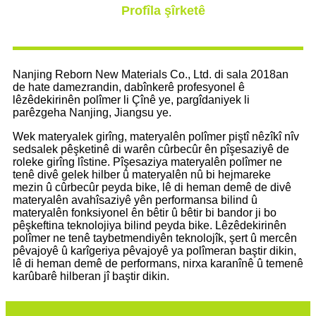
Profîla şîrketê
Nanjing Reborn New Materials Co., Ltd. di sala 2018an
de hate damezrandin, dabînkerê profesyonel ê
lêzêdekirinên polîmer li Çînê ye, pargîdaniyek li
parêzgeha Nanjing, Jiangsu ye.
Wek materyalek girîng, materyalên polîmer piştî nêzîkî nîv
sedsalek pêşketinê di warên cûrbecûr ên pîşesaziyê de
roleke girîng lîstine. Pîşesaziya materyalên polîmer ne
tenê divê gelek hilber û materyalên nû bi hejmareke
mezin û cûrbecûr peyda bike, lê di heman demê de divê
materyalên avahîsaziyê yên performansa bilind û
materyalên fonksiyonel ên bêtir û bêtir bi bandor ji bo
pêşkeftina teknolojiya bilind peyda bike. Lêzêdekirinên
polîmer ne tenê taybetmendiyên teknolojîk, şert û mercên
pêvajoyê û karîgeriya pêvajoyê ya polîmeran baştir dikin,
lê di heman demê de performans, nirxa karanînê û temenê
karûbarê hilberan jî baştir dikin.