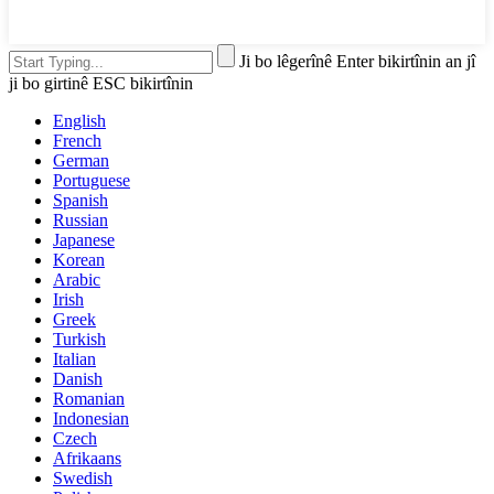
Ji bo lêgerînê Enter bikirtînin an jî
ji bo girtinê ESC bikirtînin
English
French
German
Portuguese
Spanish
Russian
Japanese
Korean
Arabic
Irish
Greek
Turkish
Italian
Danish
Romanian
Indonesian
Czech
Afrikaans
Swedish